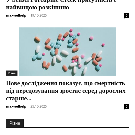
найвищою розкішшю
maxwelhelp
-
19.10.2025
0
Різне
Нове дослідження показує, що смертність
від передозування зростає серед дорослих
старше...
maxwelhelp
-
25.10.2025
0
Різне