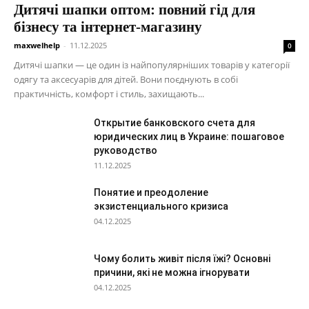
Дитячі шапки оптом: повний гід для
бізнесу та інтернет-магазину
maxwelhelp
-
11.12.2025
0
Дитячі шапки — це один із найпопулярніших товарів у категорії
одягу та аксесуарів для дітей. Вони поєднують в собі
практичність, комфорт і стиль, захищають...
Открытие банковского счета для
юридических лиц в Украине: пошаговое
руководство
11.12.2025
Понятие и преодоление
экзистенциального кризиса
04.12.2025
Чому болить живіт після їжі? Основні
причини, які не можна ігнорувати
04.12.2025