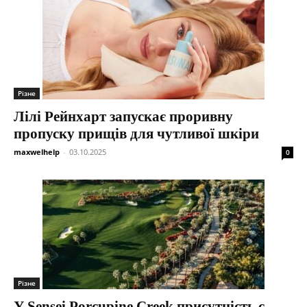
Різне
Лілі Рейнхарт запускає проривну
пропуску прищів для чутливої ​​шкіри
maxwelhelp
-
03.10.2025
0
Різне
У Sensei Porcupine Creek присутність є