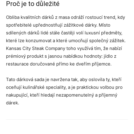
Proč je to důležité
Obliba kvalitních dárků z masa odráží rostoucí trend, kdy
spotřebitelé upřednostňují zážitkové dárky. Místo
sdílených dárků lidé stále častěji volí luxusní předměty,
které lze konzumovat a které umocňují společný zážitek.
Kansas City Steak Company toho využívá tím, že nabízí
prémiový produkt s jasnou nabídkou hodnoty: jídlo z
restaurace doručované přímo ke dveřím příjemce.
Tato dárková sada je navržena tak, aby oslovila ty, kteří
oceňují kulinářské speciality, a je praktickou volbou pro
nakupující, kteří hledají nezapomenutelný a příjemný
dárek.