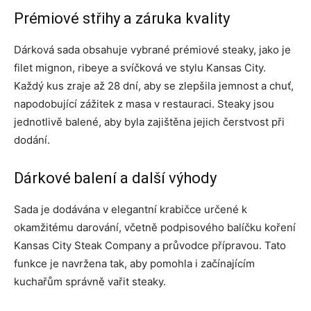
Prémiové střihy a záruka kvality
Dárková sada obsahuje vybrané prémiové steaky, jako je
filet mignon, ribeye a svíčková ve stylu Kansas City.
Každý kus zraje až 28 dní, aby se zlepšila jemnost a chuť,
napodobující zážitek z masa v restauraci. Steaky jsou
jednotlivě balené, aby byla zajištěna jejich čerstvost při
dodání.
Dárkové balení a další výhody
Sada je dodávána v elegantní krabičce určené k
okamžitému darování, včetně podpisového balíčku koření
Kansas City Steak Company a průvodce přípravou. Tato
funkce je navržena tak, aby pomohla i začínajícím
kuchařům správně vařit steaky.