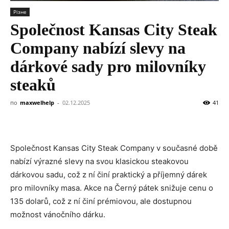
Різне
Společnost Kansas City Steak
Company nabízí slevy na
dárkové sady pro milovníky
steaků
по
maxwelhelp
-
02.12.2025
41
Společnost Kansas City Steak Company v současné době
nabízí výrazné slevy na svou klasickou steakovou
dárkovou sadu, což z ní činí praktický a příjemný dárek
pro milovníky masa. Akce na Černý pátek snižuje cenu o
135 dolarů, což z ní činí prémiovou, ale dostupnou
možnost vánočního dárku.