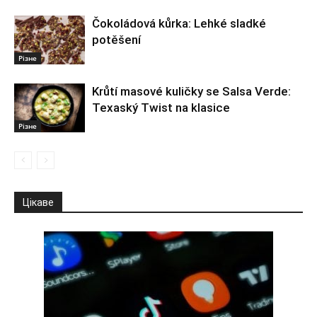
Čokoládová kůrka: Lehké sladké
potěšení
Різне
Krůtí masové kuličky se Salsa Verde:
Texaský Twist na klasice
Різне
Цікаве