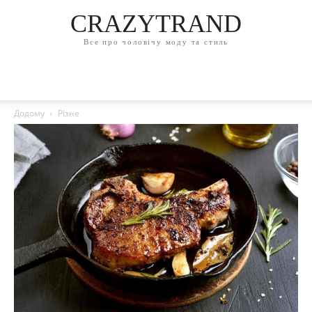
CRAZYTRAND
Все про чоловічу моду та стиль
Додому
Різне