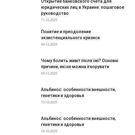
Открытие банковского счета для
юридических лиц в Украине: пошаговое
руководство
11.12.2025
Понятие и преодоление
экзистенциального кризиса
04.12.2025
Чому болить живіт після їжі? Основні
причини, які не можна ігнорувати
04.12.2025
Альбинос: особенности внешности,
генетики и здоровья
13.10.2025
Альбинос: особенности внешности,
генетики и здоровья
13.10.2025