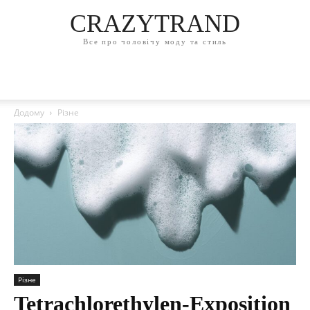
CRAZYTRAND
Все про чоловічу моду та стиль
Додому
Різне
Різне
Tetrachlorethylen-Exposition