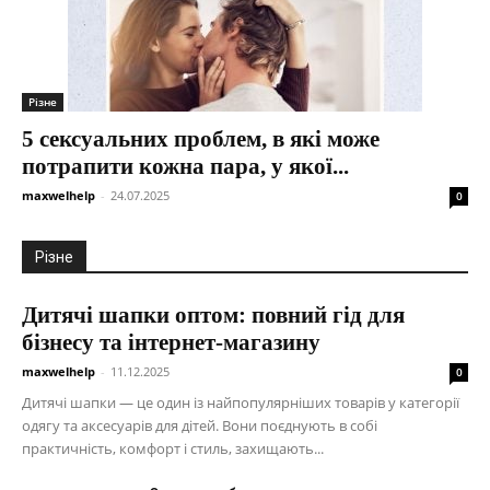
Різне
5 сексуальних проблем, в які може
потрапити кожна пара, у якої...
maxwelhelp
-
24.07.2025
0
Різне
Дитячі шапки оптом: повний гід для
бізнесу та інтернет-магазину
maxwelhelp
-
11.12.2025
0
Дитячі шапки — це один із найпопулярніших товарів у категорії
одягу та аксесуарів для дітей. Вони поєднують в собі
практичність, комфорт і стиль, захищають...