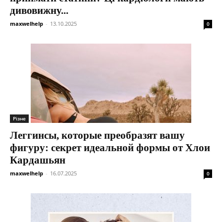
дивовижну...
maxwelhelp
-
13.10.2025
0
Різне
Леггинсы, которые преобразят вашу
фигуру: секрет идеальной формы от Хлои
Кардашьян
maxwelhelp
-
16.07.2025
0