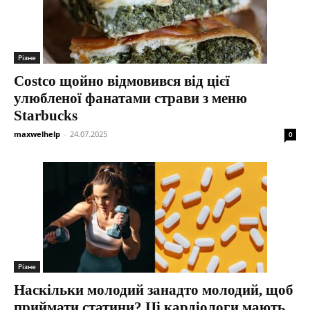
Різне
Costco щойно відмовився від цієї
улюбленої фанатами страви з меню
Starbucks
maxwelhelp
-
24.07.2025
0
Різне
Наскільки молодий занадто молодий, щоб
приймати статини? Ці кардіологи мають