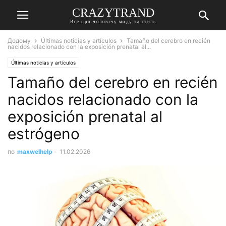
CRAZYTRAND
Все про чоловічу моду та стиль
Додому
Últimas noticias y artículos
Tamaño del cerebro en recién
nacidos relacionado con la exposición prenatal al...
Últimas noticias y artículos
Tamaño del cerebro en recién
nacidos relacionado con la
exposición prenatal al
estrógeno
по
maxwelhelp
-
11.02.2026