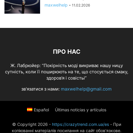
maxwelhelp
-
11.02.2026
ПРО НАС
Ж. Лабрюйер: “Покірність моді викриває нашу ницу
сутність, коли її поширюють на те, що стосується смаку,
здоров’я і совістьі”
зв'язатися з нами:
maxwelhelp@gmail.com
Español
Últimas noticias y artículos
© Copyright 2026 -
https://crazytrend.com.ua/es
- При
копіюванні матеріалів посилання на сайт обов'язкове.