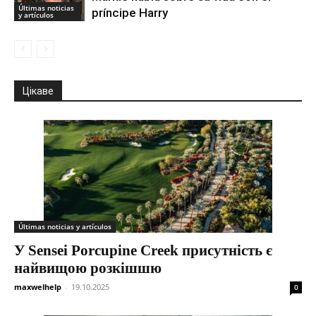
Últimas noticias
príncipe Harry
y artículos
Цікаве
Últimas noticias y artículos
У Sensei Porcupine Creek присутність є
найвищою розкішшю
maxwelhelp
-
19.10.2025
0