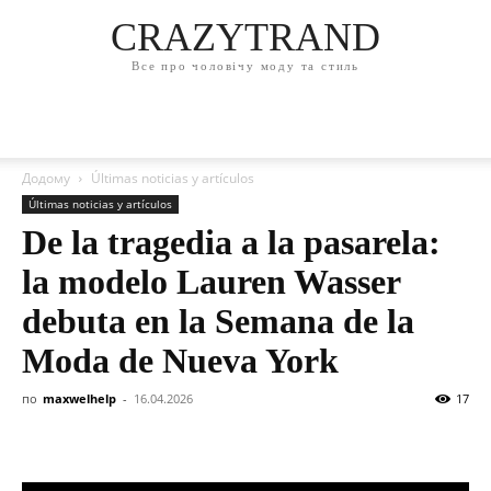
CRAZYTRAND
Все про чоловічу моду та стиль
Додому
Últimas noticias y artículos
Últimas noticias y artículos
De la tragedia a la pasarela:
la modelo Lauren Wasser
debuta en la Semana de la
Moda de Nueva York
по
maxwelhelp
-
16.04.2026
17