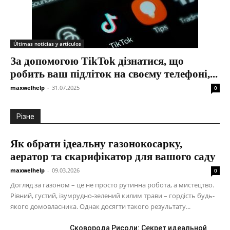
Últimas noticias y artículos
За допомогою TikTok дізнатися, що
робить ваш підліток на своєму телефоні,...
maxwelhelp
-
31.07.2025
0
Різне
Як обрати ідеальну газонокосарку,
аератор та скарифікатор для вашого саду
maxwelhelp
-
09.03.2026
0
Догляд за газоном – це не просто рутинна робота, а мистецтво.
Рівний, густий, ізумрудно-зелений килим трави – гордість будь-
якого домовласника. Однак досягти такого результату...
Сковорода Рисоли: Секрет идеальной