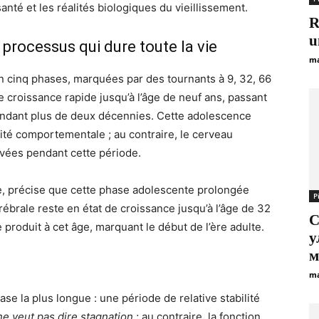
anté et les réalités biologiques du vieillissement.
R
u
processus qui dure toute la vie
ma
n cinq phases, marquées par des tournants à 9, 32, 66
e croissance rapide jusqu’à l’âge de neuf ans, passant
endant plus de deux décennies. Cette adolescence
ité comportementale ; au contraire, le cerveau
levées pendant cette période.
e, précise que cette phase adolescente prolongée
Р
rébrale reste en état de croissance jusqu’à l’âge de 32
C
produit à cet âge, marquant le début de l’ère adulte.
у
м
ma
se la plus longue : une période de relative stabilité
ne veut pas dire stagnation
; au contraire, la fonction