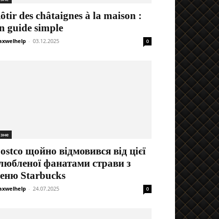
ôtir des châtaignes à la maison :
n guide simple
xwelhelp
-
03.12.2025
0
ізне
ostco щойно відмовився від цієї
любленої фанатами страви з
еню Starbucks
xwelhelp
-
24.07.2025
0