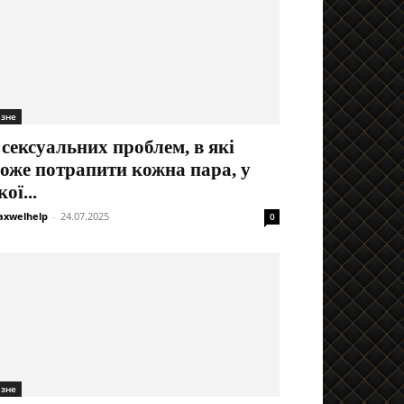
ізне
 сексуальних проблем, в які
оже потрапити кожна пара, у
кої...
xwelhelp
-
24.07.2025
0
ізне