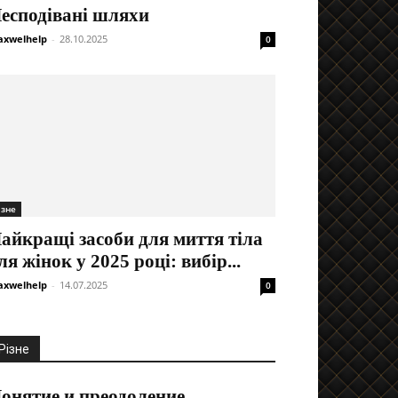
есподівані шляхи
xwelhelp
-
28.10.2025
0
ізне
айкращі засоби для миття тіла
ля жінок у 2025 році: вибір...
xwelhelp
-
14.07.2025
0
Різне
онятие и преодоление