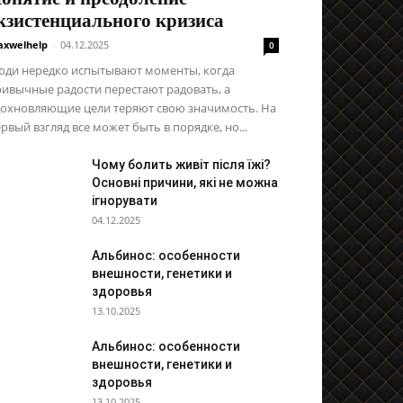
кзистенциального кризиса
xwelhelp
-
04.12.2025
0
юди нередко испытывают моменты, когда
ивычные радости перестают радовать, а
дохновляющие цели теряют свою значимость. На
рвый взгляд все может быть в порядке, но...
Чому болить живіт після їжі?
Основні причини, які не можна
ігнорувати
04.12.2025
Альбинос: особенности
внешности, генетики и
здоровья
13.10.2025
Альбинос: особенности
внешности, генетики и
здоровья
13.10.2025