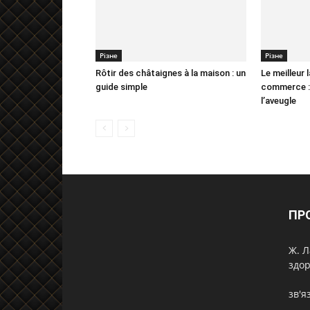
Різне
Різне
Rôtir des châtaignes à la maison : un
Le meilleur 
guide simple
commerce : 
l’aveugle
ПР
Ж. Л
здор
зв'я