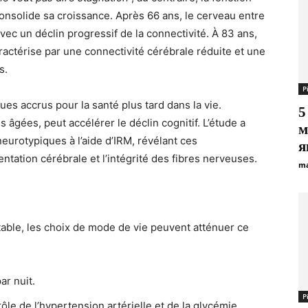
onsolide sa croissance. Après 66 ans, le cerveau entre
ec un déclin progressif de la connectivité. À 83 ans,
caractérise par une connectivité cérébrale réduite et une
s.
Р
s accrus pour la santé plus tard dans la vie.
5
âgées, peut accélérer le déclin cognitif. L’étude a
м
eurotypiques à l’aide d’IRM, révélant ces
я
ntation cérébrale et l’intégrité des fibres nerveuses.
ma
itable, les choix de mode de vie peuvent atténuer ce
ar nuit.
Р
le de l’hypertension artérielle et de la glycémie.