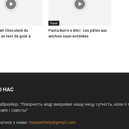
Різне
lait chocolaté du
Pasta Burro e Alici : Les pâtes aux
un test de goût à
anchois sous-estimées
О НАС
абрюйер: “Покірність моді викриває нашу ницу сутність, коли її
ов’я і совістьі”
затися з нами:
maxwelhelp@gmail.com