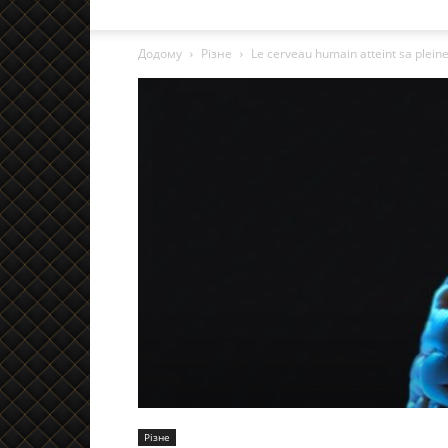
Додому
Різне
Le cerveau humain atteint sa pleine
Різне