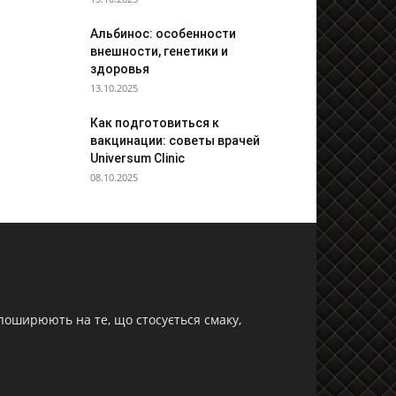
Альбинос: особенности
внешности, генетики и
здоровья
13.10.2025
Как подготовиться к
вакцинации: советы врачей
Universum Clinic
08.10.2025
 поширюють на те, що стосується смаку,