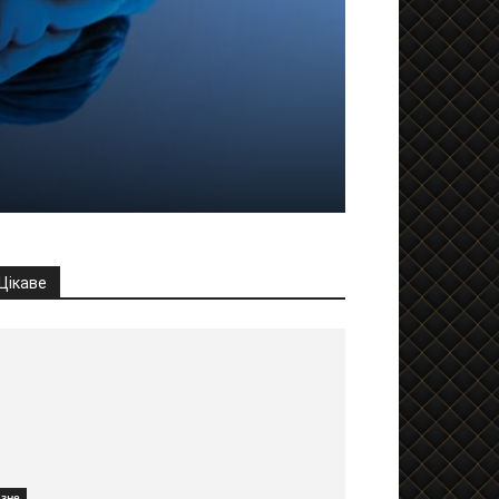
Цікаве
ізне