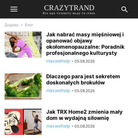
CRAZYTRAND
Все про чоловічу моду та стиль
Додому
Блог
Jak nabrać masy mięśniowej i
opanować objawy
okołomenopauzalne: Poradnik
profesjonalnego kulturysty
maxwelhelp
-
05.08.2026
Dlaczego para jest sekretem
doskonałych brokułów
maxwelhelp
-
05.08.2026
Jak TRX Home2 zmienia mały
dom w wydajną siłownię
maxwelhelp
-
05.08.2026