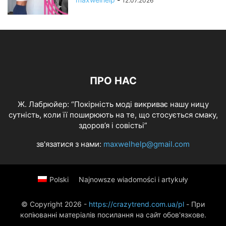
12.07.2026
ПРО НАС
Ж. Лабрюйер: “Покірність моді викриває нашу ницу
сутність, коли її поширюють на те, що стосується смаку,
здоров’я і совістьі”
зв'язатися з нами:
maxwelhelp@gmail.com
Polski
Najnowsze wiadomości i artykuły
© Copyright 2026 -
https://crazytrend.com.ua/pl
- При
копіюванні матеріалів посилання на сайт обов'язкове.