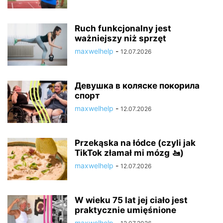
Ruch funkcjonalny jest
ważniejszy niż sprzęt
maxwelhelp
-
12.07.2026
Девушка в коляске покорила
спорт
maxwelhelp
-
12.07.2026
Przekąska na łódce (czyli jak
TikTok złamał mi mózg 🚤)
maxwelhelp
-
12.07.2026
W wieku 75 lat jej ciało jest
praktycznie umięśnione
maxwelhelp
-