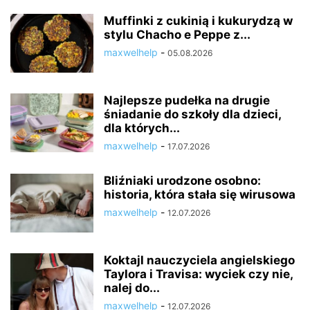
Muffinki z cukinią i kukurydzą w
stylu Chacho e Peppe z...
maxwelhelp
-
05.08.2026
Najlepsze pudełka na drugie
śniadanie do szkoły dla dzieci,
dla których...
maxwelhelp
-
17.07.2026
Bliźniaki urodzone osobno:
historia, która stała się wirusowa
maxwelhelp
-
12.07.2026
Koktajl nauczyciela angielskiego
Taylora i Travisa: wyciek czy nie,
nalej do...
maxwelhelp
-
12.07.2026