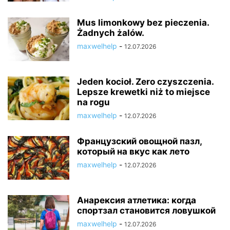
Mus limonkowy bez pieczenia.
Żadnych żalów.
maxwelhelp
-
12.07.2026
Jeden kocioł. Zero czyszczenia.
Lepsze krewetki niż to miejsce
na rogu
maxwelhelp
-
12.07.2026
Французский овощной пазл,
который на вкус как лето
maxwelhelp
-
12.07.2026
Анарексия атлетика: когда
спортзал становится ловушкой
maxwelhelp
-
12.07.2026