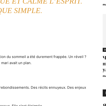
E ET CALME L’ESPRIT.
ma
QUE SIMPLE.
D
tion du sommeil a été durement frappée. Un réveil ?
Ч
mari avait un plan.
п
у
ma
s rebondissements. Des récits ennuyeux. Des enjeux
Я
essus. Elle s’est éloignée.