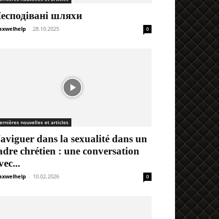
есподівані шляхи
xwelhelp
-
28.10.2025
0
ernières nouvelles et articles
aviguer dans la sexualité dans un
adre chrétien : une conversation
vec...
xwelhelp
-
10.02.2026
0