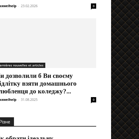
xwelhelp
-
23.02.2026
0
ernières nouvelles et articles
и дозволили б Ви своєму
ідлітку взяти домашнього
любленця до коледжу?...
xwelhelp
-
31.08.2025
0
Різне
к обрати ідеальну