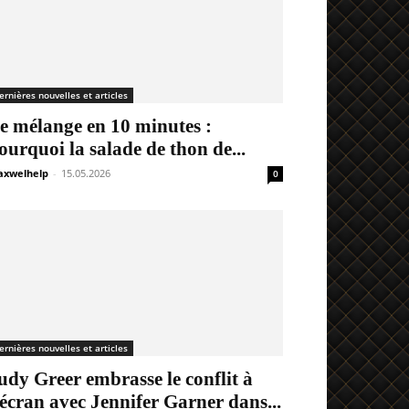
ernières nouvelles et articles
e mélange en 10 minutes :
ourquoi la salade de thon de...
xwelhelp
-
15.05.2026
0
ernières nouvelles et articles
udy Greer embrasse le conflit à
’écran avec Jennifer Garner dans...