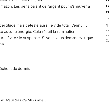
г
Amazon. Les gens paient de l’argent pour s’ennuyer à
с
ma
certitude mais déteste aussi le vide total. L’ennui lui
До
а 
e aucune énergie. Cela réduit la rumination.
ки
ature. Évitez le suspense. Si vous vous demandez « que
Од
rdu.
pêchent de dormir.
rit
.
Meurtres de Midsomer
.