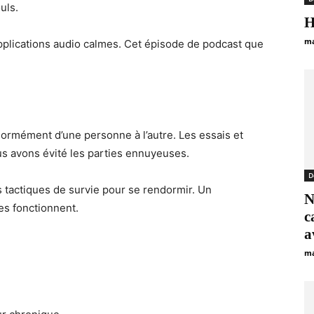
uls.
Н
ma
pplications audio calmes. Cet épisode de podcast que
énormément d’une personne à l’autre. Les essais et
ous avons évité les parties ennuyeuses.
D
 tactiques de survie pour se rendormir. Un
N
es fonctionnent.
c
a
ma