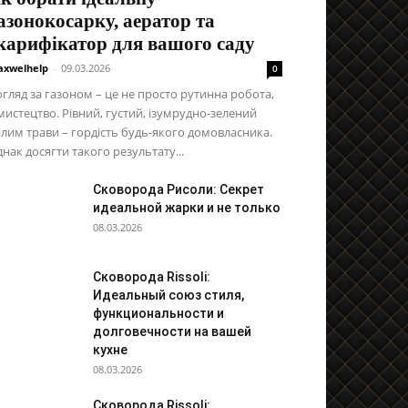
азонокосарку, аератор та
карифікатор для вашого саду
xwelhelp
-
09.03.2026
0
гляд за газоном – це не просто рутинна робота,
мистецтво. Рівний, густий, ізумрудно-зелений
лим трави – гордість будь-якого домовласника.
нак досягти такого результату...
Сковорода Рисоли: Секрет
идеальной жарки и не только
08.03.2026
Сковорода Rissoli:
Идеальный союз стиля,
функциональности и
долговечности на вашей
кухне
08.03.2026
Сковорода Rissoli: