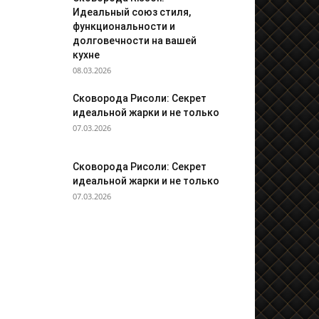
Идеальный союз стиля,
функциональности и
долговечности на вашей
кухне
08.03.2026
Сковорода Рисоли: Секрет
идеальной жарки и не только
07.03.2026
Сковорода Рисоли: Секрет
идеальной жарки и не только
07.03.2026