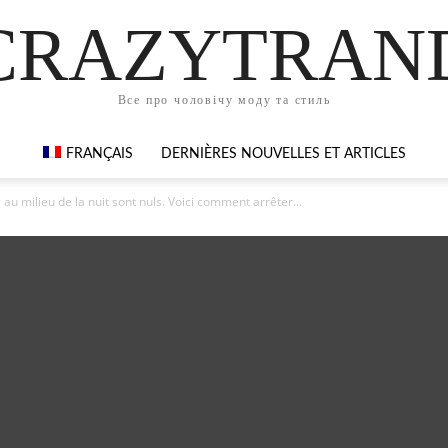
CRAZYTRAN
Все про чоловічу моду та стиль
FRANÇAIS
DERNIÈRES NOUVELLES ET ARTICLES
s au milieu de la nuit sont nuls. Voici comment arrêter...