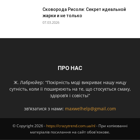
Сковорода Рисоли: Секрет идеальной
жарки и не только
07.03.2026
ПРО НАС
Ж. Лабрюйер: “Покірність моді викриває нашу ницу
сутність, коли її поширюють на те, що стосується смаку,
здоров’я і совістьі”
зв'язатися з нами:
maxwelhelp@gmail.com
© Copyright 2026 -
https://crazytrend.com.ua/nl
- При копіюванні
матеріалів посилання на сайт обов'язкове.