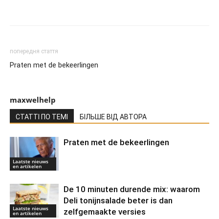
попередня стаття
Praten met de bekeerlingen
maxwelhelp
СТАТТІ ПО ТЕМІ
БІЛЬШЕ ВІД АВТОРА
Praten met de bekeerlingen
Laatste nieuws
en artikelen
De 10 minuten durende mix: waarom
Deli tonijnsalade beter is dan
Laatste nieuws
zelfgemaakte versies
en artikelen