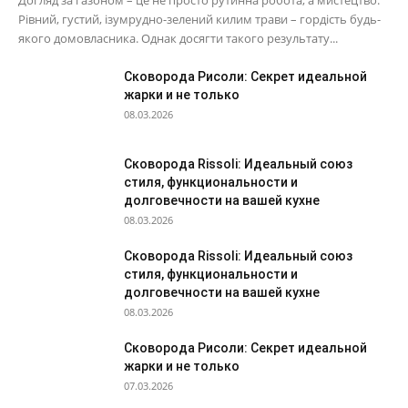
Догляд за газоном – це не просто рутинна робота, а мистецтво.
Рівний, густий, ізумрудно-зелений килим трави – гордість будь-
якого домовласника. Однак досягти такого результату...
Сковорода Рисоли: Секрет идеальной
жарки и не только
08.03.2026
Сковорода Rissoli: Идеальный союз
стиля, функциональности и
долговечности на вашей кухне
08.03.2026
Сковорода Rissoli: Идеальный союз
стиля, функциональности и
долговечности на вашей кухне
08.03.2026
Сковорода Рисоли: Секрет идеальной
жарки и не только
07.03.2026