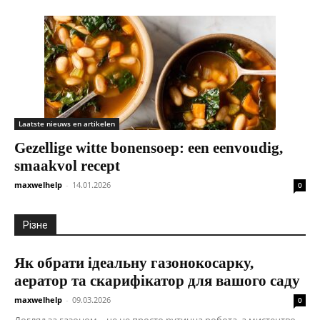
Laatste nieuws en artikelen
Gezellige witte bonensoep: een eenvoudig,
smaakvol recept
maxwelhelp
-
14.01.2026
0
Різне
Як обрати ідеальну газонокосарку,
аератор та скарифікатор для вашого саду
maxwelhelp
-
09.03.2026
0