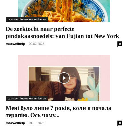
Laatste nieuws en artikelen
De zoektocht naar perfecte
pindakaasnoedels: van Fujian tot New York
maxwelhelp
-
09.02.2026
0
Laatste nieuws en artikelen
Мені було лише 7 років, коли я почала
терапію. Ось чому...
maxwelhelp
-
01.11.2025
0