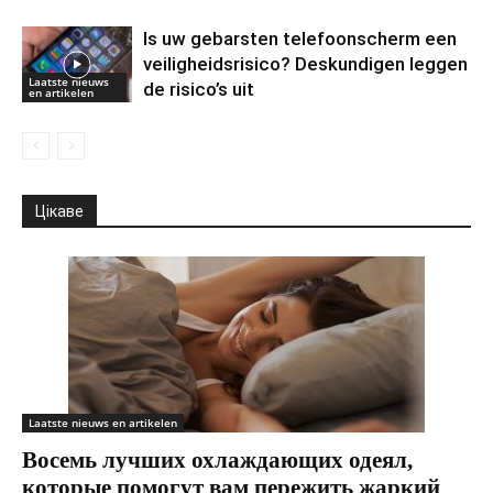
Is uw gebarsten telefoonscherm een ​​
veiligheidsrisico? Deskundigen leggen
Laatste nieuws
de risico’s uit
en artikelen
Цікаве
Laatste nieuws en artikelen
Восемь лучших охлаждающих одеял,
которые помогут вам пережить жаркий