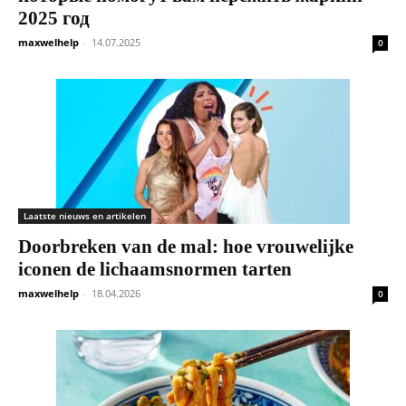
2025 год
maxwelhelp
-
14.07.2025
0
Laatste nieuws en artikelen
Doorbreken van de mal: hoe vrouwelijke
iconen de lichaamsnormen tarten
maxwelhelp
-
18.04.2026
0