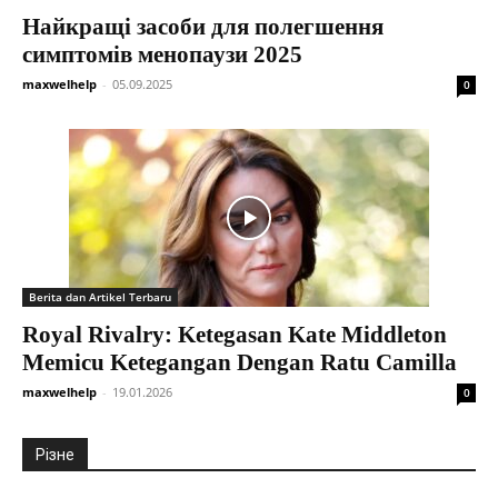
Найкращі засоби для полегшення
симптомів менопаузи 2025
maxwelhelp
-
05.09.2025
0
Berita dan Artikel Terbaru
Royal Rivalry: Ketegasan Kate Middleton
Memicu Ketegangan Dengan Ratu Camilla
maxwelhelp
-
19.01.2026
0
Різне