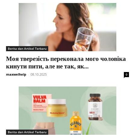
Berita dan Artikel Terbaru
Моя тверезість переконала мого чоловіка
кинути пити, але не так, як...
maxwelhelp
-
08.10.2025
0
Berita dan Artikel Terbaru