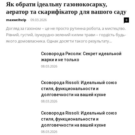
Як обрати ідеальну газонокосарку,
аератор та скарифікатор для вашого саду
maxwelhelp
-
09.03.2026
0
Догляд за газоном – це не просто рутинна робота, а мистецтво.
Рівний, густий, ізумрудно-зелений килим трави – гордість будь-
якого домовласника. Однак досягти такого результату...
Сковорода Рисоли: Секрет идеальной
жарки и не только
08.03.2026
Сковорода Rissoli: Идеальный союз
стиля, функциональности и
долговечности на вашей кухне
08.03.2026
Сковорода Rissoli: Идеальный союз
стиля, функциональности и
долговечности на вашей кухне
08.03.2026