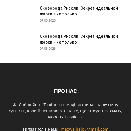
Сковорода Рисоли: Секрет идеальной
жарки и не только
07.03.2026
Сковорода Рисоли: Секрет идеальной
жарки и не только
07.03.2026
ПРО НАС
Ж. Лабрюйер: “Покірність моді викриває нашу ницу
сутність, коли її поширюють на те, що стосується смаку,
здоров’я і совістьі”
зв'язатися з нами:
maxwelhelp@gmail.com