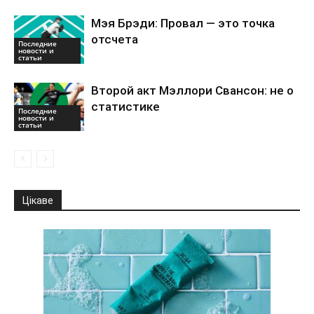
Мэя Брэди: Провал — это точка
отсчета
Последние
новости и
статьи
Второй акт Мэллори Свансон: не о
статистике
Последние
новости и
статьи
Цікаве