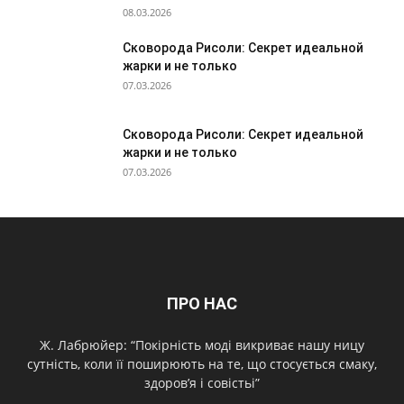
08.03.2026
Сковорода Рисоли: Секрет идеальной
жарки и не только
07.03.2026
Сковорода Рисоли: Секрет идеальной
жарки и не только
07.03.2026
ПРО НАС
Ж. Лабрюйер: “Покірність моді викриває нашу ницу
сутність, коли її поширюють на те, що стосується смаку,
здоров’я і совістьі”