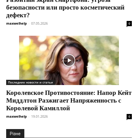
безопасности или просто косметический
дефект?
maxwelhelp
-
07.05.2026
0
Последние новости и статьи
Королевское Противостояние: Напор Кейт
Миддлтон Разжигает Напряженность с
Королевой Камиллой
maxwelhelp
-
19.01.2026
0
Різне