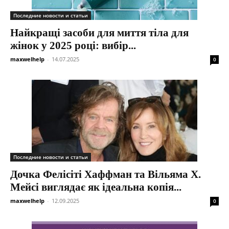
Последние новости и статьи
Найкращі засоби для миття тіла для
жінок у 2025 році: вибір...
maxwelhelp
-
14.07.2025
0
Последние новости и статьи
Дочка Фелісіті Хаффман та Вільяма Х.
Мейсі виглядає як ідеальна копія...
maxwelhelp
-
12.09.2025
0