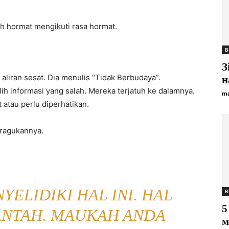
h hormat mengikuti rasa hormat.
B
З
aliran sesat. Dia menulis “Tidak Berbudaya”.
н
h informasi yang salah. Mereka terjatuh ke dalamnya.
ma
 atau perlu diperhatikan.
eragukannya.
YELIDIKI HAL INI. HAL
B
5
BANTAH. MAUKAH ANDA
м