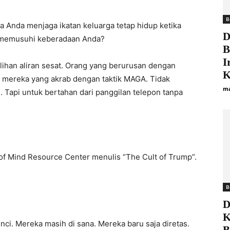
B
 Anda menjaga ikatan keluarga tetap hidup ketika
D
tif memusuhi keberadaan Anda?
B
I
lihan aliran sesat. Orang yang berurusan dengan
K
 mereka yang akrab dengan taktik MAGA. Tidak
ma
 Tapi untuk bertahan dari panggilan telepon tanpa
of Mind Resource Center menulis “The Cult of Trump”.
B
D
K
inci. Mereka masih di sana. Mereka baru saja diretas.