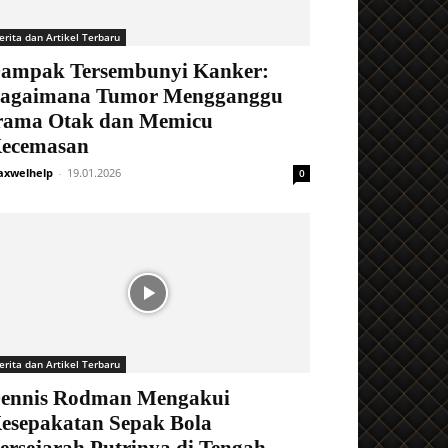
erita dan Artikel Terbaru
ampak Tersembunyi Kanker:
agaimana Tumor Mengganggu
rama Otak dan Memicu
ecemasan
xwelhelp
-
19.01.2026
0
erita dan Artikel Terbaru
ennis Rodman Mengakui
esepakatan Sepak Bola