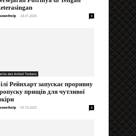
ersejarah Putrinya di Tengah
eterasingan
xwelhelp
-
24.01.2026
0
erita dan Artikel Terbaru
ілі Рейнхарт запускає проривну
ропуску прищів для чутливої ​​
кіри
xwelhelp
-
03.10.2025
0