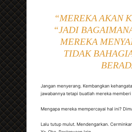
“MEREKA AKAN K
“JADI BAGAIMAN
MEREKA MENYA
TIDAK BAHAGI
BERADA
Jangan menyerang. Kembangkan kehangatan
jawabannya tetapi buatlah mereka memberi
Mengapa mereka mempercayai hal ini? Di
Lalu tutup mulut. Mendengarkan. Cermink
Ya. Oke. Pertanyaan lain.