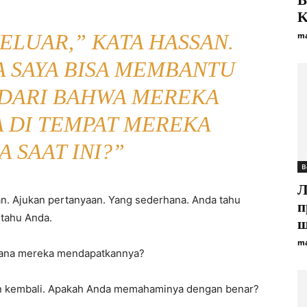
B
K
ELUAR,” KATA HASSAN.
ma
A SAYA BISA MEMBANTU
DARI BAHWA MEREKA
A DI TEMPAT MEREKA
 SAAT INI?”
B
Л
. Ajukan pertanyaan. Yang sederhana. Anda tahu
п
 tahu Anda.
ш
ma
mana mereka mendapatkannya?
an kembali. Apakah Anda memahaminya dengan benar?