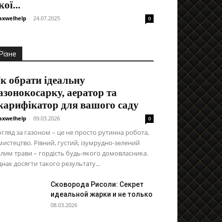
кої...
xwelhelp
-
24.07.2025
0
Різне
к обрати ідеальну
азонокосарку, аератор та
карифікатор для вашого саду
xwelhelp
-
09.03.2026
0
гляд за газоном – це не просто рутинна робота,
мистецтво. Рівний, густий, ізумрудно-зелений
лим трави – гордість будь-якого домовласника.
нак досягти такого результату...
Сковорода Рисоли: Секрет
идеальной жарки и не только
08.03.2026