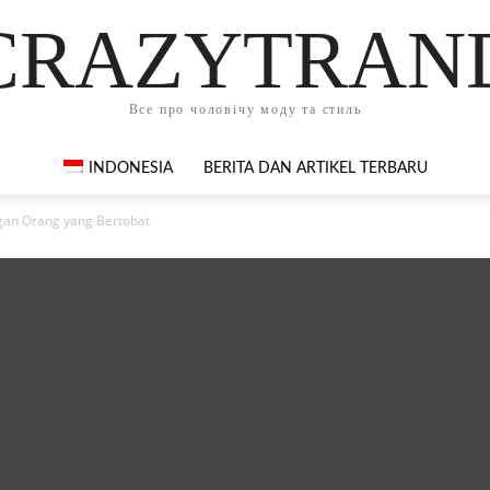
CRAZYTRAN
Все про чоловічу моду та стиль
INDONESIA
BERITA DAN ARTIKEL TERBARU
gan Orang yang Bertobat