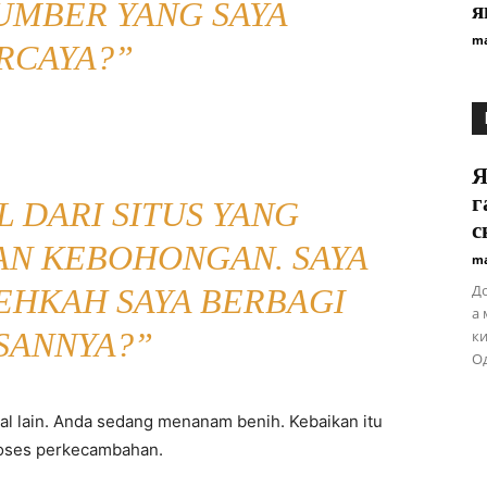
UMBER YANG SAYA
я
ma
RCAYA?”
Я
г
L DARI SITUS YANG
с
AN KEBOHONGAN. SAYA
ma
До
EHKAH SAYA BERBAGI
а 
SANNYA?”
ки
Од
al lain. Anda sedang menanam benih. Kebaikan itu
oses perkecambahan.