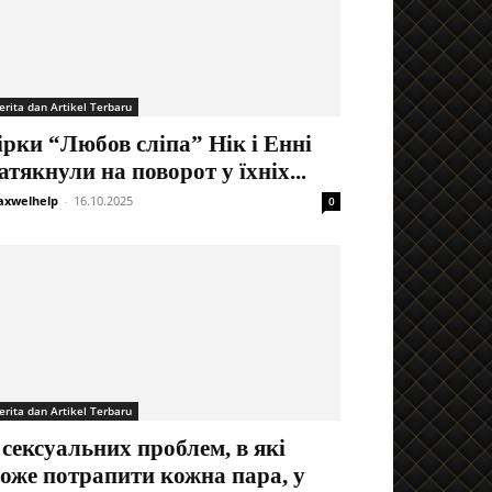
erita dan Artikel Terbaru
ірки “Любов сліпа” Нік і Енні
атякнули на поворот у їхніх...
xwelhelp
-
16.10.2025
0
erita dan Artikel Terbaru
 сексуальних проблем, в які
оже потрапити кожна пара, у