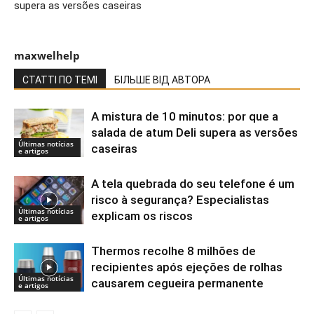
supera as versões caseiras
maxwelhelp
СТАТТІ ПО ТЕМІ
БІЛЬШЕ ВІД АВТОРА
A mistura de 10 minutos: por que a
salada de atum Deli supera as versões
Últimas notícias
caseiras
e artigos
A tela quebrada do seu telefone é um
risco à segurança? Especialistas
Últimas notícias
explicam os riscos
e artigos
Thermos recolhe 8 milhões de
recipientes após ejeções de rolhas
Últimas notícias
causarem cegueira permanente
e artigos