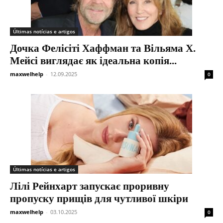
Últimas notícias e artigos
Дочка Фелісіті Хаффман та Вільяма Х.
Мейсі виглядає як ідеальна копія...
maxwelhelp
-
12.09.2025
0
Últimas notícias e artigos
Лілі Рейнхарт запускає проривну
пропуску прищів для чутливої ​​шкіри
maxwelhelp
-
03.10.2025
0