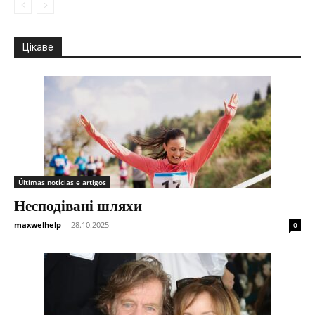
Цікаве
Últimas notícias e artigos
Несподівані шляхи
maxwelhelp
-
28.10.2025
0