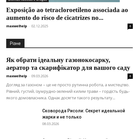
Exposição ao tetracloroetileno associada ao
aumento do risco de cicatrizes no...
maxwelhelp
-
02.12.2025
0
Різне
Як обрати ідеальну газонокосарку,
аератор та скарифікатор для вашого саду
maxwelhelp
-
09.03.2026
0
Догляд за газоном – це не просто рутинна робота, а мистецтво.
Рівний, густий, ізумрудно-зелений килим трави – гордість будь-
якого домовласника. Однак досягти такого результату...
Сковорода Рисоли: Секрет идеальной
жарки и не только
08.03.2026