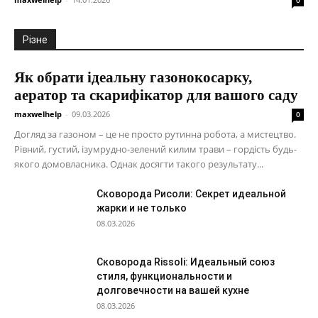
0
Різне
Як обрати ідеальну газонокосарку,
аератор та скарифікатор для вашого саду
maxwelhelp
-
09.03.2026
0
Догляд за газоном – це не просто рутинна робота, а мистецтво.
Рівний, густий, ізумрудно-зелений килим трави – гордість будь-
якого домовласника. Однак досягти такого результату...
Сковорода Рисоли: Секрет идеальной
жарки и не только
08.03.2026
Сковорода Rissoli: Идеальный союз
стиля, функциональности и
долговечности на вашей кухне
08.03.2026