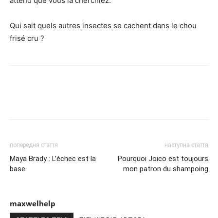
attend que vous la cherchiez.
Qui sait quels autres insectes se cachent dans le chou
frisé cru ?
попередня стаття
наступна стаття
Maya Brady : L’échec est la
Pourquoi Joico est toujours
base
mon patron du shampoing
maxwelhelp