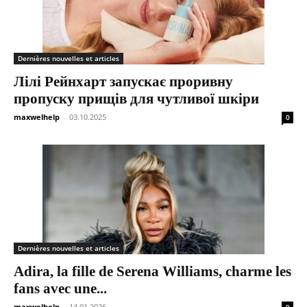
Dernières nouvelles et articles
Лілі Рейнхарт запускає проривну
пропуску прищів для чутливої ​​шкіри
maxwelhelp
-
03.10.2025
0
Dernières nouvelles et articles
Adira, la fille de Serena Williams, charme les
fans avec une...
maxwelhelp
-
14.01.2026