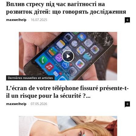
Вплив стресу під час вагітності на
розвиток дітей: що говорять дослідження
maxwelhelp
-
16.07.2025
0
Dernières nouvelles et articles
L’écran de votre téléphone fissuré présente-t-
il un risque pour la sécurité ?...
maxwelhelp
-
07.05.2026
0