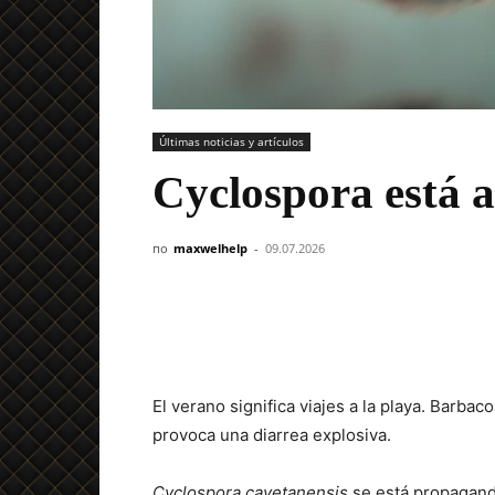
Últimas noticias y artículos
Cyclospora está a
по
maxwelhelp
-
09.07.2026
El verano significa viajes a la playa. Barba
provoca una diarrea explosiva.
Cyclospora cayetanensis
se está propagand