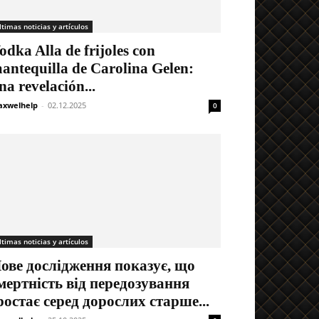
ltimas noticias y artículos
odka Alla de frijoles con
antequilla de Carolina Gelen:
na revelación...
xwelhelp
-
02.12.2025
0
ltimas noticias y artículos
ове дослідження показує, що
мертність від передозування
ростає серед дорослих старше...