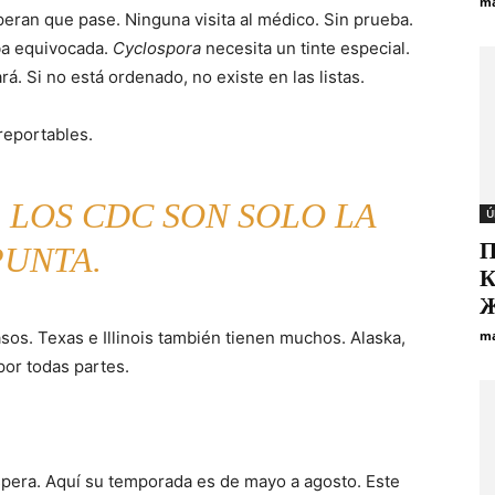
ma
eran que pase. Ninguna visita al médico. Sin prueba.
ba equivocada.
Cyclospora
necesita un tinte especial.
. Si no está ordenado, no existe en las listas.
reportables.
 LOS CDC SON SOLO LA
Ú
П
PUNTA.
К
Ж
asos. Texas e Illinois también tienen muchos. Alaska,
ma
por todas partes.
ospera. Aquí su temporada es de mayo a agosto. Este