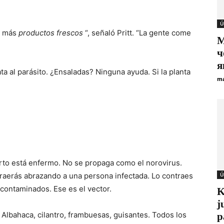
Ú
s más
productos frescos
“, señaló Pritt. “La gente come
М
ч
я
a al parásito. ¿Ensaladas? Ninguna ayuda. Si la planta
ma
rto está enfermo. No se propaga como el norovirus.
traerás abrazando a una persona infectada. Lo contraes
Ú
contaminados. Ese es el vector.
K
j
 Albahaca, cilantro, frambuesas, guisantes. Todos los
p