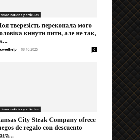
ltimas noticias y artículos
оя тверезість переконала мого
оловіка кинути пити, але не так,
к...
xwelhelp
-
08.10.2025
0
ltimas noticias y artículos
ansas City Steak Company ofrece
uegos de regalo con descuento
ara...