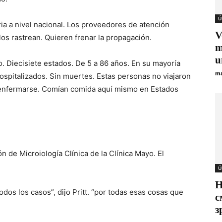
Ú
ia a nivel nacional. Los proveedores de atención
V
os rastrean. Quieren frenar la propagación.
m
u
. Diecisiete estados. De 5 a 86 años. En su mayoría
ma
ospitalizados. Sin muertes. Estas personas no viajaron
a enfermarse. Comían comida aquí mismo en Estados
ión de Microiología Clínica de la Clínica Mayo. El
Ú
Н
dos los casos”, dijo Pritt. “por todas esas cosas que
с
з