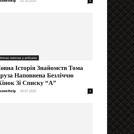
xwelhelp
-
25.10.2025
0
ltimas noticias y artículos
овна Історія Знайомств Тома
руза Наповнена Безліччю
інок Зі Списку “А”
xwelhelp
-
29.07.2025
0