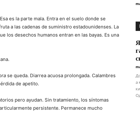
ma
Esa es la parte mala. Entra en el suelo donde se
 fruta a las cadenas de suministro estadounidenses. La
 que los desechos humanos entran en las bayas. Es una
Я
г
с
ana.
ma
ora
se queda. Diarrea acuosa prolongada. Calambres
До
а 
érdida de apetito.
ки
Од
atorios pero ayudan. Sin tratamiento, los síntomas
particularmente persistente. Permanece mucho