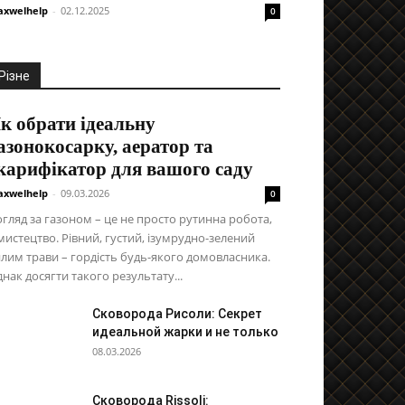
xwelhelp
-
02.12.2025
0
Різне
к обрати ідеальну
азонокосарку, аератор та
карифікатор для вашого саду
xwelhelp
-
09.03.2026
0
гляд за газоном – це не просто рутинна робота,
мистецтво. Рівний, густий, ізумрудно-зелений
лим трави – гордість будь-якого домовласника.
нак досягти такого результату...
Сковорода Рисоли: Секрет
идеальной жарки и не только
08.03.2026
Сковорода Rissoli: