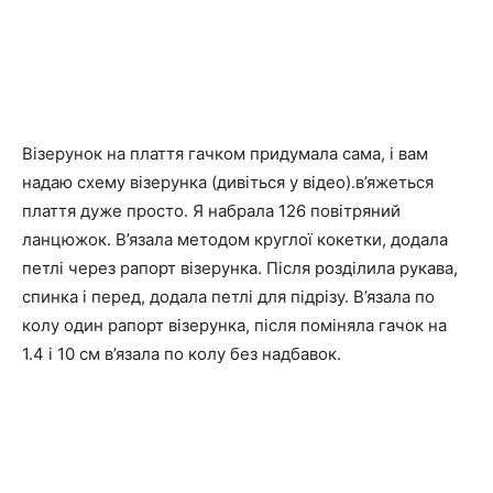
Візерунок на плаття гачком придумала сама, і вам
надаю схему візерунка (дивіться у відео).в’яжеться
плаття дуже просто. Я набрала 126 повітряний
ланцюжок. В’язала методом круглої кокетки, додала
петлі через рапорт візерунка. Після розділила рукава,
спинка і перед, додала петлі для підрізу. В’язала по
колу один рапорт візерунка, після поміняла гачок на
1.4 і 10 см в’язала по колу без надбавок.