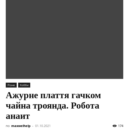
Різне
Хобби
Ажурне плаття гачком
чайна троянда. Робота
анаит
по
maxwelhelp
-
01.10.2021
174