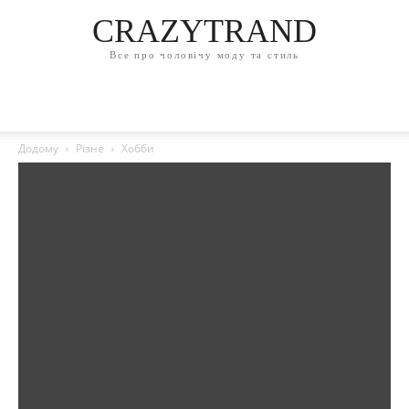
CRAZYTRAND
Все про чоловічу моду та стиль
Додому
Різне
Хобби