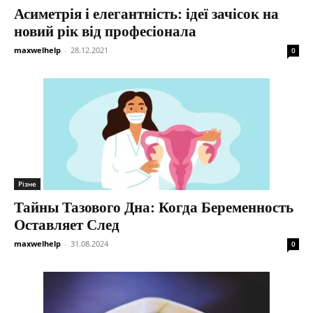
Асиметрія і елегантність: ідеї зачісок на
новий рік від професіонала
maxwelhelp
-
28.12.2021
0
Різне
Тайны Тазового Дна: Когда Беременность
Оставляет След
maxwelhelp
-
31.08.2024
0