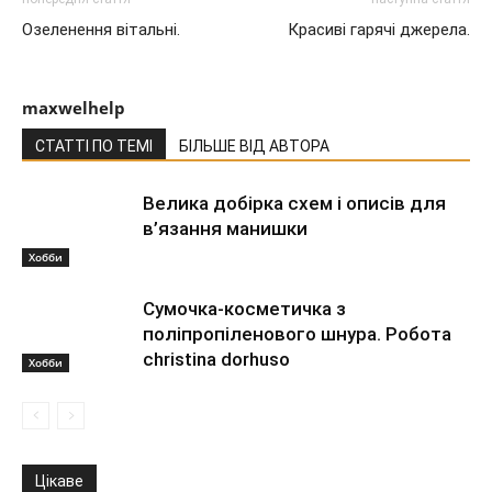
Озеленення вітальні.
Красиві гарячі джерела.
maxwelhelp
СТАТТІ ПО ТЕМІ
БІЛЬШЕ ВІД АВТОРА
Велика добірка схем і описів для
в’язання манишки
Хобби
Сумочка-косметичка з
поліпропіленового шнура. Робота
christina dorhuso
Хобби
Цікаве