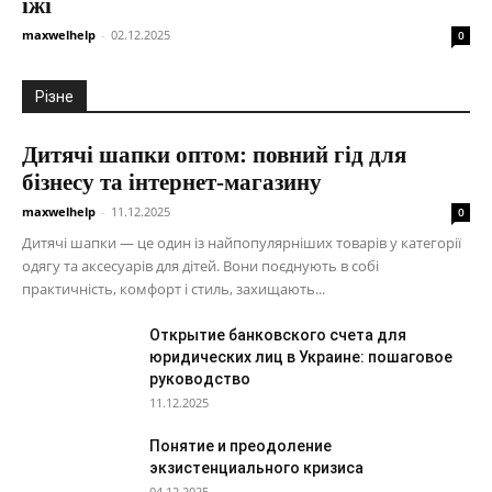
їжі
maxwelhelp
-
02.12.2025
0
Різне
Дитячі шапки оптом: повний гід для
бізнесу та інтернет-магазину
maxwelhelp
-
11.12.2025
0
Дитячі шапки — це один із найпопулярніших товарів у категорії
одягу та аксесуарів для дітей. Вони поєднують в собі
практичність, комфорт і стиль, захищають...
Открытие банковского счета для
юридических лиц в Украине: пошаговое
руководство
11.12.2025
Понятие и преодоление
экзистенциального кризиса
04.12.2025