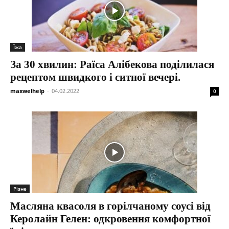
Їжа
За 30 хвилин: Раїса Алібекова поділилася
рецептом швидкого і ситної вечері.
maxwelhelp
-
04.02.2022
0
Різне
Масляна квасоля в горілчаному соусі від
Керолайн Гелен: одкровення комфортної