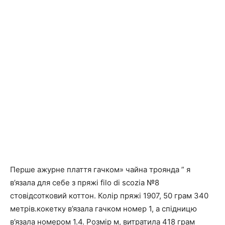
Перше ажурне плаття гачком» чайна троянда ” я
в’язала для себе з пряжі filo di scozia №8
стовідсотковий коттон. Колір пряжі 1907, 50 грам 340
метрів.кокетку в’язала гачком номер 1, а спідницю
в’язала номером 1.4. Розмір м, витратила 418 грам