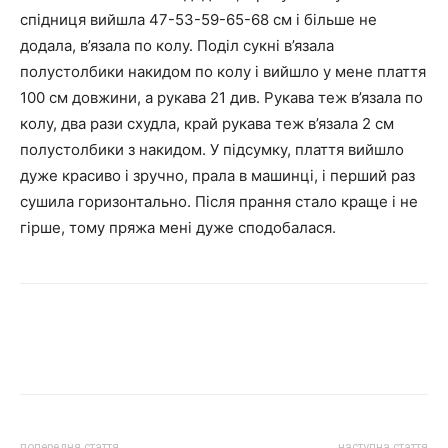
спідниця вийшла 47-53-59-65-68 см і більше не
додала, в’язала по колу. Поділ сукні в’язала
полустолбики накидом по колу і вийшло у мене плаття
100 см довжини, а рукава 21 див. Рукава теж в’язала по
колу, два рази схудла, край рукава теж в’язала 2 см
полустолбики з накидом. У підсумку, плаття вийшло
дуже красиво і зручно, прала в машинці, і перший раз
сушила горизонтально. Після прання стало краще і не
гірше, тому пряжа мені дуже сподобалася.
попередня стаття
наступна стаття