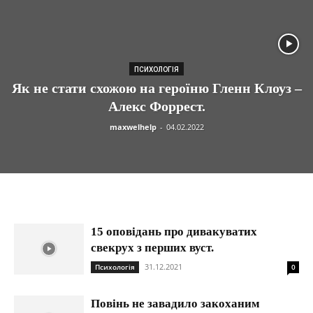
ПСИХОЛОГІЯ
Як не стати схожою на героїню Гленн Клоуз –
Алекс Форрест.
maxwelhelp
-
04.02.2022
15 оповідань про дивакуватих
свекрух з перших вуст.
31.12.2021
Психологія
0
Повінь не завадило закоханим