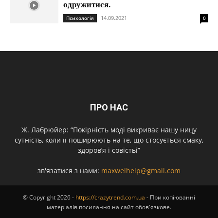
одружитися.
14.09.2021
Психологія
0
ПРО НАС
Ж. Лабрюйер: “Покірність моді викриває нашу ницу
сутність, коли її поширюють на те, що стосується смаку,
здоров’я і совістьі”
зв'язатися з нами:
maxwelhelp@gmail.com
© Copyright 2026 -
https://crazytrend.com.ua
- При копіюванні
матеріалів посилання на сайт обов'язкове.