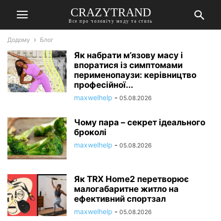
CRAZYTRAND
Все про чоловічу моду та стиль
Додому
Блог
Як набрати м’язову масу і
впоратися із симптомами
перименопаузи: керівництво
професійної...
maxwelhelp
-
05.08.2026
Чому пара – секрет ідеального
броколі
maxwelhelp
-
05.08.2026
Як TRX Home2 перетворює
малогабаритне житло на
ефективний спортзал
maxwelhelp
-
05.08.2026