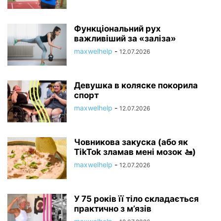
Функціональний рух
важливіший за «заліза»
maxwelhelp
-
12.07.2026
Девушка в коляске покорила
спорт
maxwelhelp
-
12.07.2026
Човникова закуска (або як
TikTok зламав мені мозок 🚤)
maxwelhelp
-
12.07.2026
У 75 років її тіло складається
практично з м’язів