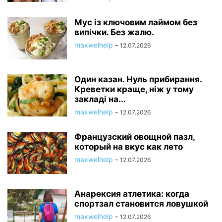
Мус із ключовим лаймом без
випічки. Без жалю.
maxwelhelp
-
12.07.2026
Один казан. Нуль прибирання.
Креветки краще, ніж у тому
закладі на...
maxwelhelp
-
12.07.2026
Французский овощной пазл,
который на вкус как лето
maxwelhelp
-
12.07.2026
Анарексия атлетика: когда
спортзал становится ловушкой
maxwelhelp
-
12.07.2026