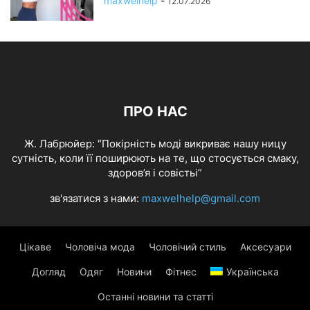
maxwelhelp
-
12.07.2026
ПРО НАС
Ж. Лабрюйер: “Покірність моді викриває нашу ницу
сутність, коли її поширюють на те, що стосується смаку,
здоров’я і совістьі”
зв'язатися з нами:
maxwelhelp@gmail.com
Цікаве
Чоловіча мода
Чоловічий стиль
Аксесуари
Догляд
Одяг
Новини
Фітнес
Українська
Останні новини та статті