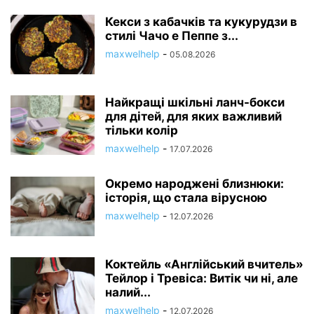
Кекси з кабачків та кукурудзи в
стилі Чачо е Пеппе з...
maxwelhelp
-
05.08.2026
Найкращі шкільні ланч-бокси
для дітей, для яких важливий
тільки колір
maxwelhelp
-
17.07.2026
Окремо народжені близнюки:
історія, що стала вірусною
maxwelhelp
-
12.07.2026
Коктейль «Англійський вчитель»
Тейлор і Тревіса: Витік чи ні, але
налий...
maxwelhelp
-
12.07.2026