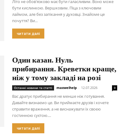
Літо не обов'язково має бути галасливим. Воно може
бути кислинкою. Вершковим. Піца з ключовим
лаймом, але без запікання у духовці. Знайоме це
почуття? Ви...
читати далі
Один казан. Нуль
прибирання. Креветки краще,
ніж у тому закладі на розі
maxwelhelp
-
12.07.2026
Останні новини та статті
0
Вас дратує прибирання не менше ніж готування.
Давайте визнаємо це. Ви приймаєте друзів і хочете
справити враження, а не виснажувати їх своєю
гостинною суєтою....
читати далі