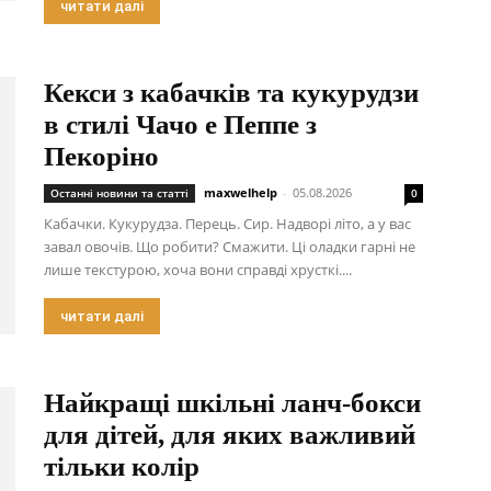
читати далі
Кекси з кабачків та кукурудзи
в стилі Чачо е Пеппе з
Пекоріно
maxwelhelp
-
05.08.2026
Останні новини та статті
0
Кабачки. Кукурудза. Перець. Сир. Надворі літо, а у вас
завал овочів. Що робити? Смажити. Ці оладки гарні не
лише текстурою, хоча вони справді хрусткі....
читати далі
Найкращі шкільні ланч-бокси
для дітей, для яких важливий
тільки колір