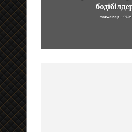
бодібілде
maxwelhelp
-
05.08