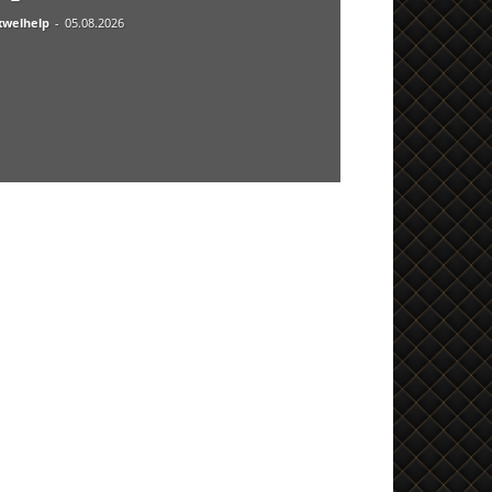
welhelp
-
05.08.2026