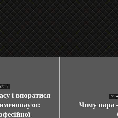
СТАТТІ
асу і впоратися
ОСТА
именопаузи:
Чому пара –
офесійної