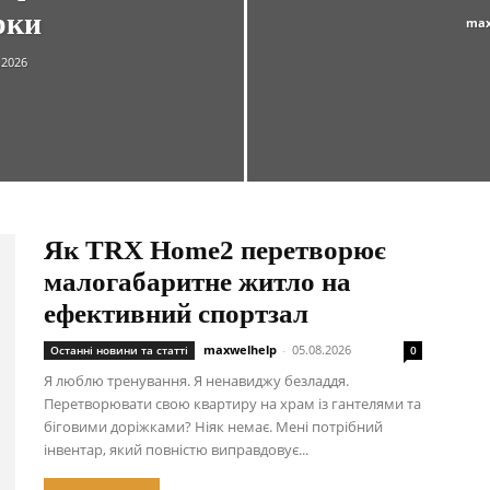
рки
max
.2026
Як TRX Home2 перетворює
малогабаритне житло на
ефективний спортзал
maxwelhelp
-
05.08.2026
Останні новини та статті
0
Я люблю тренування. Я ненавиджу безладдя.
Перетворювати свою квартиру на храм із гантелями та
біговими доріжками? Ніяк немає. Мені потрібний
інвентар, який повністю виправдовує...