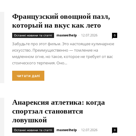
Французский овощной пазл,
который на вкус как лето
maxwelhelp
-
12.07.2026
Останні новини та статті
0
Забудьте про этот фильм. Это настоящее кулинарное
искусство. Преимущественно — томление на
медленном огне, но такое, которое не требует от вас
стоического терпения. Оно...
читати далі
Анарексия атлетика: когда
спортзал становится
ловушкой
maxwelhelp
-
12.07.2026
Останні новини та статті
0