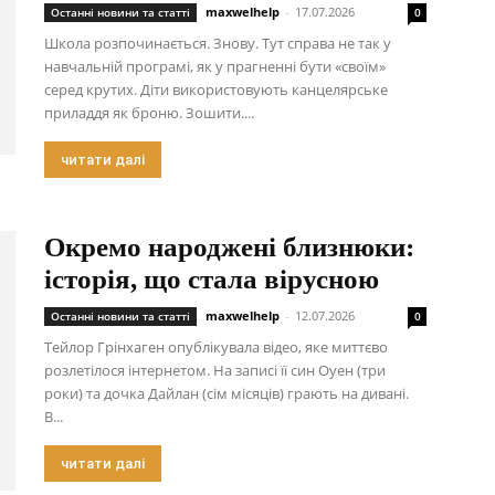
maxwelhelp
-
17.07.2026
Останні новини та статті
0
Школа розпочинається. Знову. Тут справа не так у
навчальній програмі, як у прагненні бути «своїм»
серед крутих. Діти використовують канцелярське
приладдя як броню. Зошити....
читати далі
Окремо народжені близнюки:
історія, що стала вірусною
maxwelhelp
-
12.07.2026
Останні новини та статті
0
Тейлор Грінхаген опублікувала відео, яке миттєво
розлетілося інтернетом. На записі її син Оуен (три
роки) та дочка Дайлан (сім місяців) грають на дивані.
В...
читати далі