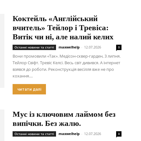
Коктейль «Англійський
вчитель» Тейлор і Тревіса:
Витік чи ні, але налий келих
maxwelhelp
-
12.07.2026
Останні новини та статті
0
Вони промовили «Так». Медісон-сквер-гарден, 3 липня.
Тейлор Свіфт. Тревіс Келсі. Весь світ дивився. А інтернет
взявся до роботи. Реконструкція весілля вже не про
кохання....
читати далі
Мус із ключовим лаймом без
випічки. Без жалю.
maxwelhelp
-
12.07.2026
Останні новини та статті
0