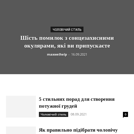
ЧОЛОВІЧИЙ СТИЛЬ
Шість помилок з сонцезахисними
окулярами, які ви припускаєте
maxwelhelp
-
16.09.2021
5 стильних порад для створення
потужної грудей
08.09.2021
Чоловічий стиль
0
Як правильно підібрати чоловічу