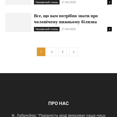
21.04.2020
Чоловічий стиль
0
Все, що вам потрібно знати про
чоловічому нижньому білизна
21.04.2020
Чоловічий стиль
0
1
2
3
ПРО НАС
Ж. Лабрюйер: “Покірність моді викриває нашу ницу