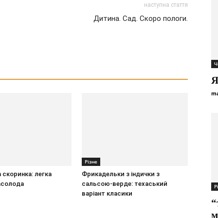
наступна стаття
Дитина. Сад. Скоро пологи.
Ч
Я
ma
Різне
скоринка: легка
Фрикадельки з індички з
асолода
сальсою-верде: техаський
Р
варіант класики
“
м