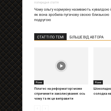
попередня стаття
Чому ольгу кормухіну називають кувалдою і
як вона зробила пугачову своєю близькою
подругою
СТАТТІ ПО ТЕМІ
БІЛЬШЕ ВІД АВТОРА
Різне
Різне
Пілатес на реформаторі може
Шоколадна 
спричинити заколисування: ось
солодка н
чому та як це виправити