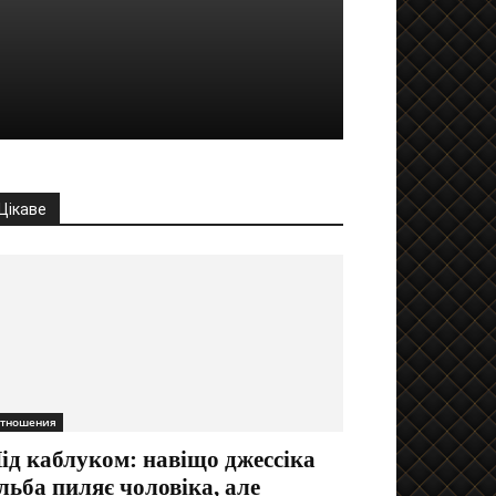
Цікаве
тношения
ід каблуком: навіщо джессіка
льба пиляє чоловіка, але