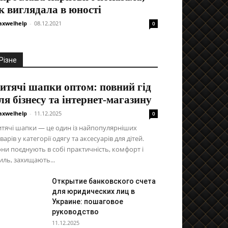
к виглядала в юності
xwelhelp
-
08.12.2021
0
Різне
итячі шапки оптом: повний гід
ля бізнесу та інтернет-магазину
xwelhelp
-
11.12.2025
0
тячі шапки — це один із найпопулярніших
варів у категорії одягу та аксесуарів для дітей.
ни поєднують в собі практичність, комфорт і
иль, захищають...
Открытие банковского счета
для юридических лиц в
Украине: пошаговое
руководство
11.12.2025