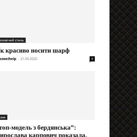
оловічий стиль
к красиво носити шарф
xwelhelp
-
21.04.2020
0
ізне
топ-модель з бердянська”:
ирослава карпович показала,