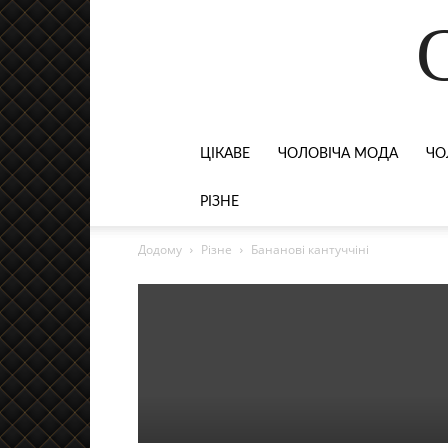
ЦІКАВЕ
ЧОЛОВІЧА МОДА
ЧО
РІЗНЕ
Додому
Різне
Бананові кантуччіні