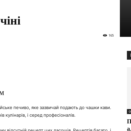
чіні
165
ом
ійське печиво, яке зазвичай подають до чашки кави.
О
в кулінарів, і серед професіоналів.
П
а
му відсутній рецепт цих ласощів. Рецептів багато, і