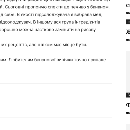
с
й. Сьогодні пропоную спекти це печиво з бананом.
ma
ід себе. В якості підсолоджувача я вибрала мед,
ідсолоджувач. В іншому вся група інгредієнтів
Р
борошно можна частково замінити на рисову.
Ж
ma
их рецептів, але цілком має місце бути.
ким. Любителям бананової випічки точно припаде
Ї
Ф
ma