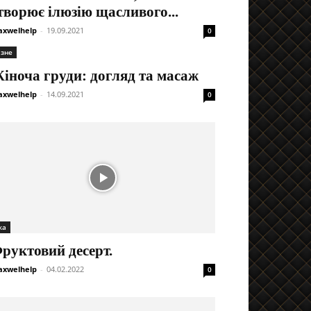
творює ілюзію щасливого...
xwelhelp
-
19.09.2021
0
ізне
іноча груди: догляд та масаж
xwelhelp
-
14.09.2021
0
жа
руктовий десерт.
xwelhelp
-
04.02.2022
0