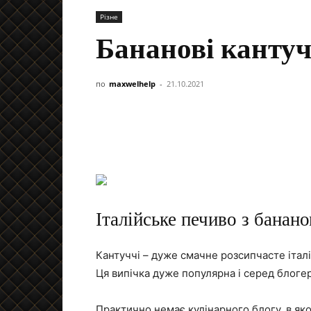
Різне
Бананові кантуч
по
maxwelhelp
-
21.10.2021
Італійське печиво з банан
Кантуччі – дуже смачне розсипчасте італ
Ця випічка дуже популярна і серед блогері
Практично немає кулінарного блогу, в яко