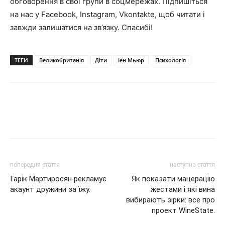
обговорення в свої групи в соцмережах. Підпишіться
на нас у
Facebook
,
Instagram
,
Vkontakte
, щоб читати і
завжди залишатися на зв’язку. Спасибі!
ТЕГИ
Великобританія
Діти
Іен Мьюр
Психологія
попередня стаття
наступна стаття
Гарік Мартиросян рекламує
Як показати мацерацію
акаунт дружини за їжу.
жестами і які вина
вибирають зірки: все про
проект WineState.