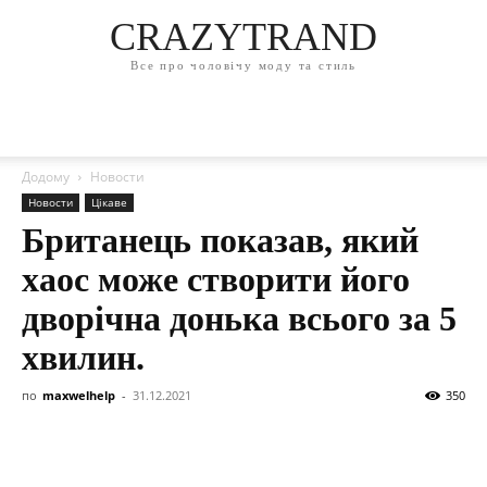
CRAZYTRAND
Все про чоловічу моду та стиль
Додому
Новости
Новости
Цікаве
Британець показав, який
хаос може створити його
дворічна донька всього за 5
хвилин.
по
maxwelhelp
-
31.12.2021
350