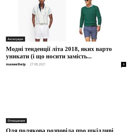
Аксесуари
Модні тенденції літа 2018, яких варто
уникати (і що носити замість...
maxwelhelp
-
27.08.2021
0
Отношения
Оля полякова розповіла про шкідливі