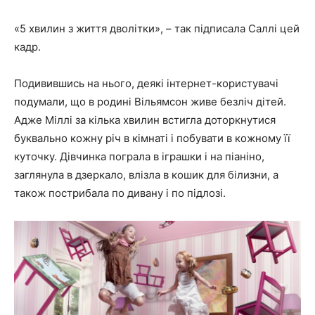
«5 хвилин з життя дволітки»
, – так підписала Саллі цей
кадр.
Подивившись на нього, деякі інтернет-користувачі
подумали, що в родині Вільямсон живе безліч дітей.
Адже Міллі за кілька хвилин встигла доторкнутися
буквально кожну річ в кімнаті і побувати в кожному її
куточку. Дівчинка пограла в іграшки і на піаніно,
заглянула в дзеркало, влізла в кошик для білизни, а
також пострибала по дивану і по підлозі.