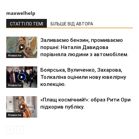
maxwelhelp
СТАТТІ ПО ТЕМІ
БІЛЬШЕ ВІД АВТОРА
Заливаємо бензин, промиваємо
поршні: Наталія Давидова
порівняла людини з автомобілем.
Новости
Боярська, Вуличенко, Захарова,
Толкаліна оцінили нову ювелірну
колекцію.
Новости
«Плащ космічний!»: образ Рити Ори
підкорив публіку.
Новости