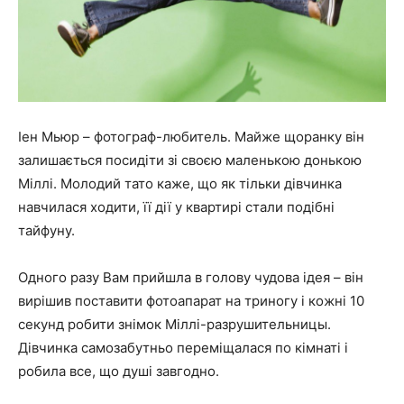
Іен Мьюр – фотограф-любитель. Майже щоранку він
залишається посидіти зі своєю маленькою донькою
Міллі. Молодий тато каже, що як тільки дівчинка
навчилася ходити, її дії у квартирі стали подібні
тайфуну.
Одного разу Вам прийшла в голову чудова ідея – він
вирішив поставити фотоапарат на триногу і кожні 10
секунд робити знімок Міллі-разрушительницы.
Дівчинка самозабутньо переміщалася по кімнаті і
робила все, що душі завгодно.