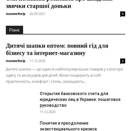
звички старшої доньки
maxwelhelp
-
26.09.2021
0
Різне
Дитячі шапки оптом: повний гід для
бізнесу та інтернет-магазину
maxwelhelp
-
11.12.2025
0
Дитячі шапки — це один із найпопулярніших товарів у категорії
одягу та аксесуарів для дітей. Вони поєднують в собі
практичність, комфорт і стиль, захищають...
Открытие банковского счета для
юридических лиц в Украине: пошаговое
руководство
11.12.2025
Понятие и преодоление
экзистенциального кризиса