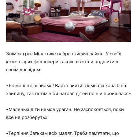
Знімок грає Міллі вже набрав тисячі лайків. У своїх
коментарях фолловери також захотіли поділитися
своїм досвідом:
«Як мені це знайомо! Варто вийти з кімнати хоча б на
хвилину, так потім ніби натовп дітей по ній пройшлася»
«Маленькі діти немов ураган. Не заспокояться, поки
все не розберуть»
«Терпіння батькам всіх малят. Треба пам’ятати, що