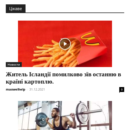
Цікаве
Новости
Житель Ісландії помилково зїв останню в
країні картоплю.
maxwelhelp
-
31.12.2021
0