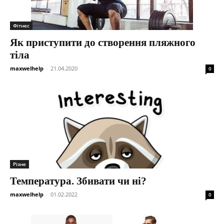
Фітнес
Як приступити до створення пляжного
тіла
maxwelhelp
-
21.04.2020
0
Різне
Температура. Збивати чи ні?
maxwelhelp
-
01.02.2022
0