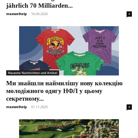
jährlich 70 Milliarden...
maxwelhelp
-
16.04.2026
0
Neueste Nachrichten und Artikel
Ми знайшли наймилішу нову колекцію
молодіжного одягу НФЛ у цьому
секретному...
maxwelhelp
-
01.11.2025
0