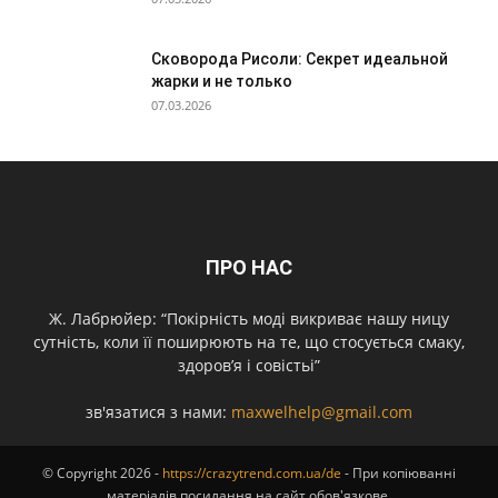
Сковорода Рисоли: Секрет идеальной
жарки и не только
07.03.2026
ПРО НАС
Ж. Лабрюйер: “Покірність моді викриває нашу ницу
сутність, коли її поширюють на те, що стосується смаку,
здоров’я і совістьі”
зв'язатися з нами:
maxwelhelp@gmail.com
© Copyright 2026 -
https://crazytrend.com.ua/de
- При копіюванні
матеріалів посилання на сайт обов'язкове.