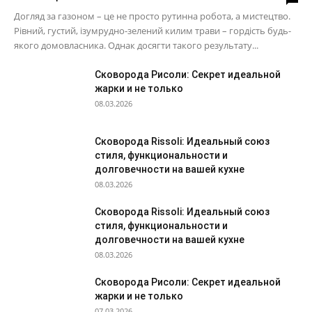
Догляд за газоном – це не просто рутинна робота, а мистецтво.
Рівний, густий, ізумрудно-зелений килим трави – гордість будь-
якого домовласника. Однак досягти такого результату...
Сковорода Рисоли: Секрет идеальной
жарки и не только
08.03.2026
Сковорода Rissoli: Идеальный союз
стиля, функциональности и
долговечности на вашей кухне
08.03.2026
Сковорода Rissoli: Идеальный союз
стиля, функциональности и
долговечности на вашей кухне
08.03.2026
Сковорода Рисоли: Секрет идеальной
жарки и не только
07.03.2026