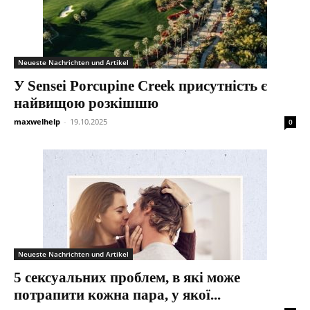
Neueste Nachrichten und Artikel
У Sensei Porcupine Creek присутність є
найвищою розкішшю
maxwelhelp
-
19.10.2025
0
Neueste Nachrichten und Artikel
5 сексуальних проблем, в які може
потрапити кожна пара, у якої...