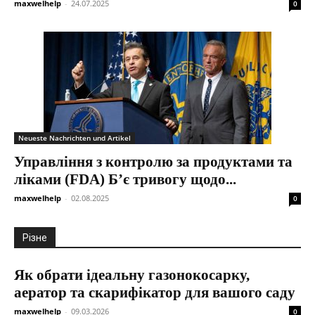
maxwelhelp
-
24.07.2025
0
Neueste Nachrichten und Artikel
Управління з контролю за продуктами та
ліками (FDA) Б’є тривогу щодо...
maxwelhelp
-
02.08.2025
0
Різне
Як обрати ідеальну газонокосарку,
аератор та скарифікатор для вашого саду
maxwelhelp
-
09.03.2026
0