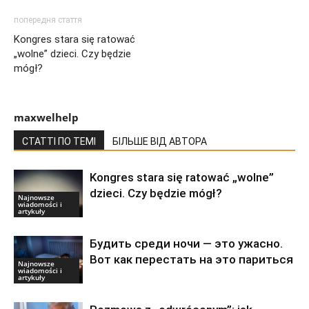
попередня стаття
Kongres stara się ratować
„wolne” dzieci. Czy będzie
mógł?
maxwelhelp
СТАТТІ ПО ТЕМІ
БІЛЬШЕ ВІД АВТОРА
Kongres stara się ratować „wolne”
dzieci. Czy będzie mógł?
Najnowsze
wiadomości i
artykuły
Будить среди ночи — это ужасно.
Вот как перестать на это париться
Najnowsze
wiadomości i
artykuły