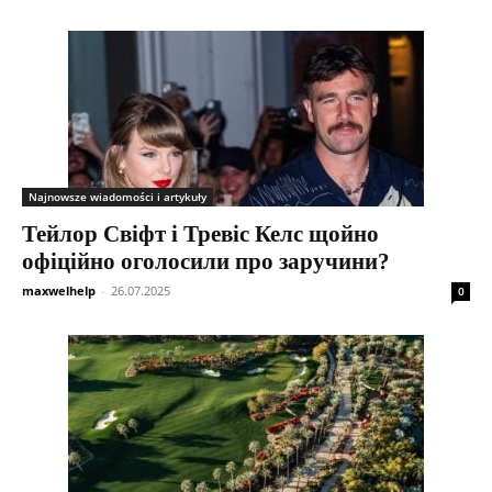
Najnowsze wiadomości i artykuły
Тейлор Свіфт і Тревіс Келс щойно
офіційно оголосили про заручини?
maxwelhelp
-
26.07.2025
0