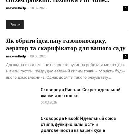
chrześcijańskim: rozmowa z dr Julie...
maxwelhelp
-
10.02.2026
0
Різне
Як обрати ідеальну газонокосарку,
аератор та скарифікатор для вашого саду
maxwelhelp
-
09.03.2026
0
Догляд за газоном – це не просто рутинна робота, а мистецтво.
Рівний, густий, ізумрудно-зелений килим трави – гордість будь-
якого домовласника. Однак досягти такого результату...
Сковорода Рисоли: Секрет идеальной
жарки и не только
08.03.2026
Сковорода Rissoli: Идеальный союз
стиля, функциональности и
долговечности на вашей кухне