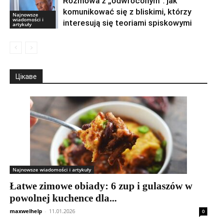
Rozmowa z „odwróconym”: jak
komunikować się z bliskimi, którzy
Najnowsze
wiadomości i
interesują się teoriami spiskowymi
artykuły
Цікаве
Najnowsze wiadomości i artykuły
Łatwe zimowe obiady: 6 zup i gulaszów w
powolnej kuchence dla...
maxwelhelp
-
11.01.2026
0