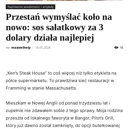
Najnowsze wiadomości i artykuły
Przestań wymyślać koło na
nowo: sos sałatkowy za 3
dolary działa najlepiej
по
maxwelhelp
-
18.05.2026
16
„Ken’s Steak House” to coś więcej niż tylko etykieta na
półce supermarketu. To prawdziwa sieć restauracji w
Framming w stanie Massachusetts.
Mieszkam w Nowej Anglii od ponad trzydziestu lat i
zupełnie nie zdawałem sobie z tego sprawy. Moja rodzina
przeszła od lokalnego faworyta w Bangor, Pilot’s Grill,
który już dawno został zamknięty, do opcji butelkowanej