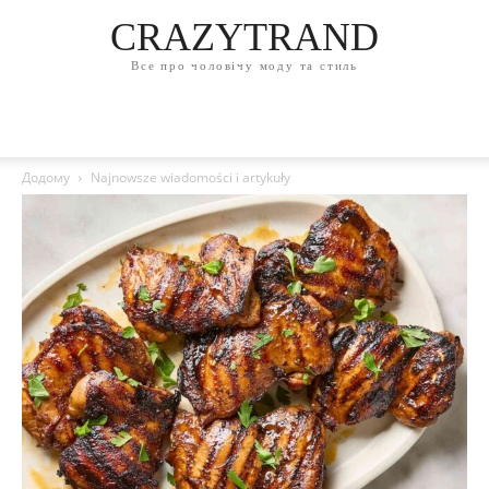
CRAZYTRAND
Все про чоловічу моду та стиль
Додому
Najnowsze wiadomości i artykuły