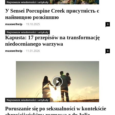
Najnowsze wiadomości i artykuły
У Sensei Porcupine Creek присутність є
найвищою розкішшю
maxwelhelp
-
19.10.2025
0
Najnowsze wiadomości i artykuły
Kapusta: 17 przepisów na transformację
niedocenianego warzywa
maxwelhelp
-
11.01.2026
0
Najnowsze wiadomości i artykuły
Poruszanie się po seksualności w kontekście