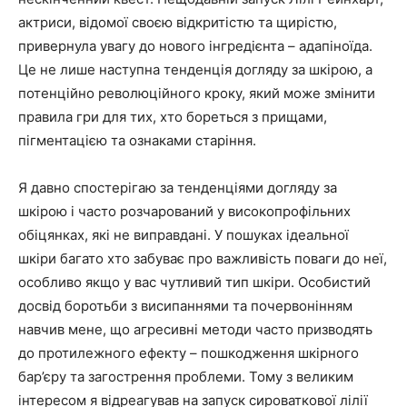
актриси, відомої своєю відкритістю та щирістю,
привернула увагу до нового інгредієнта – адапіноїда.
Це не лише наступна тенденція догляду за шкірою, а
потенційно революційного кроку, який може змінити
правила гри для тих, хто бореться з прищами,
пігментацією та ознаками старіння.
Я давно спостерігаю за тенденціями догляду за
шкірою і часто розчарований у високопрофільних
обіцянках, які не виправдані. У пошуках ідеальної
шкіри багато хто забуває про важливість поваги до неї,
особливо якщо у вас чутливий тип шкіри. Особистий
досвід боротьби з висипаннями та почервонінням
навчив мене, що агресивні методи часто призводять
до протилежного ефекту – пошкодження шкірного
бар’єру та загострення проблеми. Тому з великим
інтересом я відреагував на запуск сироваткової лілії