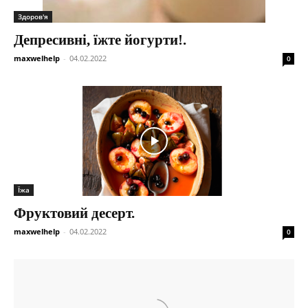
Здоров'я
Депресивні, їжте йогурти!.
maxwelhelp
-
04.02.2022
0
Їжа
Фруктовий десерт.
maxwelhelp
-
04.02.2022
0