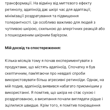
трансформації. На відміну від миттєвого ефекту
ретинолу, адапіноїд дає шкірі час для адаптації,
мінімізації роздратування та підвищення
толерантності. Це особливо важливо для людей з
чутливою шкірою, схильною до алергічних реакцій або
з пошкодженим шкірним бар’єром.
Мій досвід та спостереження:
Кілька місяців тому я почав експериментувати з
продуктами, що містять адапіноїд. Спочатку я був
скептичним, пам’ятаючи про невдалі спроби
використовувати більш агресивні ретиноїди. Однак, на
мій подив, адапіноїд виявився набагато приємнішим у
використанні. Я помітив, що шкіра не стає сухою і
роздратованою, а висипання почали виглядати рідше і
зцілилися швидше. Крім того, я помітив покращення