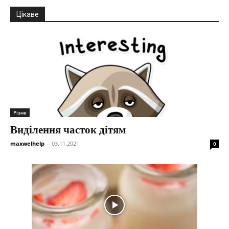
Цікаве
Різне
Виділення часток дітям
maxwelhelp
-
03.11.2021
0