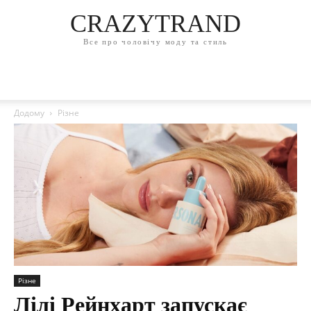
CRAZYTRAND
Все про чоловічу моду та стиль
Додому
Різне
Різне
Лілі Рейнхарт запускає