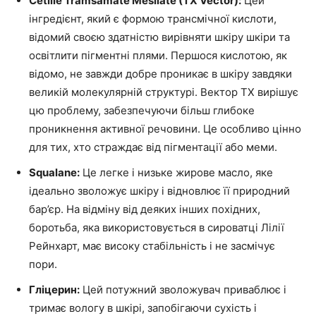
Cetille Tramsamate Mesilate (TX Vector):
Цей
інгредієнт, який є формою трансмічної кислоти,
відомий своєю здатністю вирівняти шкіру шкіри та
освітлити пігментні плями. Першося кислотою, як
відомо, не завжди добре проникає в шкіру завдяки
великій молекулярній структурі. Вектор TX вирішує
цю проблему, забезпечуючи більш глибоке
проникнення активної речовини. Це особливо цінно
для тих, хто страждає від пігментації або меми.
Squalane:
Це легке і низьке жирове масло, яке
ідеально зволожує шкіру і відновлює її природний
бар’єр. На відміну від деяких інших похідних,
боротьба, яка використовується в сироватці Лілії
Рейнхарт, має високу стабільність і не засмічує
пори.
Гліцерин:
Цей потужний зволожувач приваблює і
тримає вологу в шкірі, запобігаючи сухість і