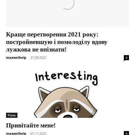
Новости
Краще перетворення 2021 року:
постройневшую і помолоділу вдову
лужкова не впізнати!
maxwelhelp
-
21.09.2021
0
Різне
Привітайте мене!
maxwelhelp
-
07.11.2021
0