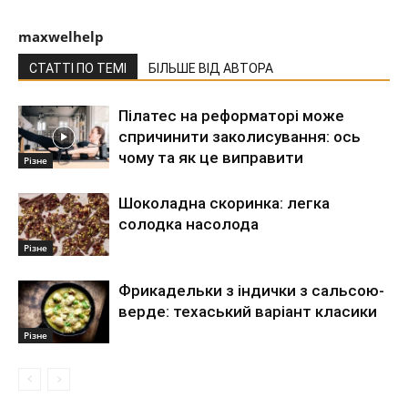
maxwelhelp
СТАТТІ ПО ТЕМІ
БІЛЬШЕ ВІД АВТОРА
Пілатес на реформаторі може
спричинити заколисування: ось
чому та як це виправити
Різне
Шоколадна скоринка: легка
солодка насолода
Різне
Фрикадельки з індички з сальсою-
верде: техаський варіант класики
Різне