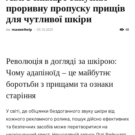
проривну пропуску прищів
для чутливої ​​шкіри
по
maxwelhelp
-
03.10.2025
48
Революція в догляді за шкірою:
Чому адапіноїд – це майбутнє
боротьби з прищами та ознаки
старіння
У світі, де обіцянки бездоганного звуку шкіри від
кожного рекламного ролика, пошук дійсно ефективних
та безпечних засобів може перетворитися на
нескінченний квест. Нещодавній запуск Лілі Рейнхарт,