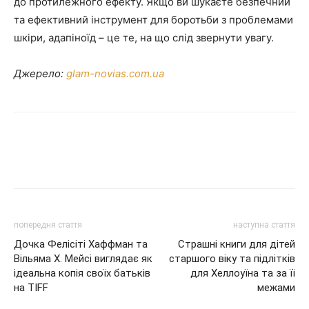
до протилежного ефекту. Якщо ви шукаєте безпечний
та ефективний інструмент для боротьби з проблемами
шкіри, адапіноїд – це те, на що слід звернути увагу.
Джерело:
glam-novias.com.ua
попередня стаття
наступна стаття
Дочка Фелісіті Хаффман та
Страшні книги для дітей
Вільяма Х. Мейсі виглядає як
старшого віку та підлітків
ідеальна копія своїх батьків
для Хеллоуїна та за її
на TIFF
межами