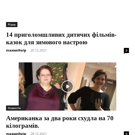
Різне
14 приголомшливих дитячих фільмів-
казок для зимового настрою
maxwelhelp
-
20.12.2021
0
Новости
Американка за два роки схудла на 70
кілограмів.
maxwelhelp
-
28.12.2021
0