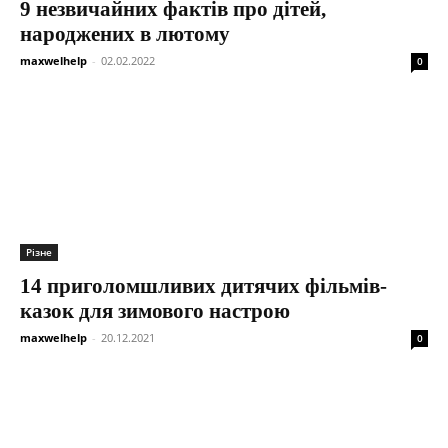
9 незвичайних фактів про дітей,
народжених в лютому
maxwelhelp
-
02.02.2022
0
Різне
14 приголомшливих дитячих фільмів-
казок для зимового настрою
maxwelhelp
-
20.12.2021
0