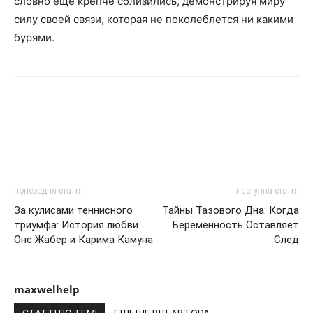
словно еще крепче сблизились, демонстрируя миру
силу своей связи, которая не поколеблется ни какими
бурями.
попередня стаття
наступна стаття
За кулисами теннисного
Тайны Тазового Дна: Когда
триумфа: История любви
Беременность Оставляет
Онс Жабер и Карима Камуна
След
maxwelhelp