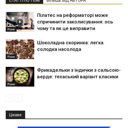
СТАТТІ ПО ТЕМІ
БІЛЬШЕ ВІД АВТОРА
Пілатес на реформаторі може
спричинити заколисування: ось
чому та як це виправити
Різне
Шоколадна скоринка: легка
солодка насолода
Різне
Фрикадельки з індички з сальсою-
верде: техаський варіант класики
Різне
Цікаве