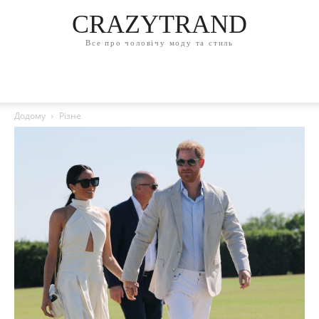
CRAZYTRAND
Все про чоловічу моду та стиль
Додому
Різне