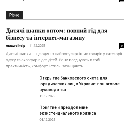
Різне
Дитячі шапки оптом: повний гід для
бізнесу та інтернет-магазину
maxwelhelp
-
11.12.2025
0
Дитячі шапки — це один із найпопулярніших товарів у категорії
одягу та аксесуарів для дітей. Вони поєднують в собі
практичність, комфорт і стиль, захищають...
Открытие банковского счета для
юридических лиц в Украине: пошаговое
руководство
11.12.2025
Понятие и преодоление
экзистенциального кризиса
04.12.2025