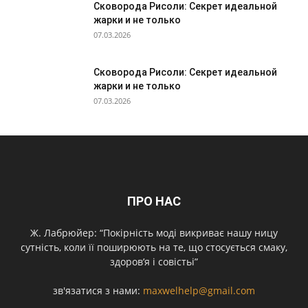
Сковорода Рисоли: Секрет идеальной
жарки и не только
07.03.2026
Сковорода Рисоли: Секрет идеальной
жарки и не только
07.03.2026
ПРО НАС
Ж. Лабрюйер: “Покірність моді викриває нашу ницу
сутність, коли її поширюють на те, що стосується смаку,
здоров’я і совістьі”
зв'язатися з нами:
maxwelhelp@gmail.com