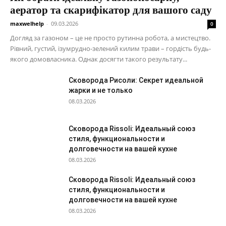
аератор та скарифікатор для вашого саду
maxwelhelp
-
09.03.2026
0
Догляд за газоном – це не просто рутинна робота, а мистецтво.
Рівний, густий, ізумрудно-зелений килим трави – гордість будь-
якого домовласника. Однак досягти такого результату...
Сковорода Рисоли: Секрет идеальной
жарки и не только
08.03.2026
Сковорода Rissoli: Идеальный союз
стиля, функциональности и
долговечности на вашей кухне
08.03.2026
Сковорода Rissoli: Идеальный союз
стиля, функциональности и
долговечности на вашей кухне
08.03.2026