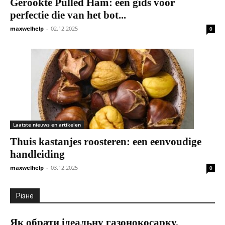
Gerookte Pulled Ham: een gids voor
perfectie die van het bot...
maxwelhelp
-
02.12.2025
0
Laatste nieuws en artikelen
Thuis kastanjes roosteren: een eenvoudige
handleiding
maxwelhelp
-
03.12.2025
0
Різне
Як обрати ідеальну газонокосарку,