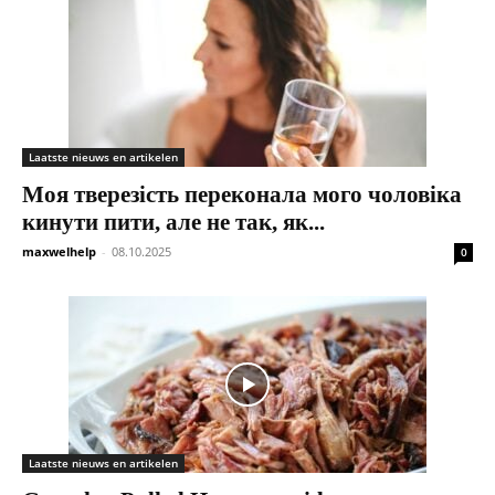
Laatste nieuws en artikelen
Моя тверезість переконала мого чоловіка
кинути пити, але не так, як...
maxwelhelp
-
08.10.2025
0
Laatste nieuws en artikelen