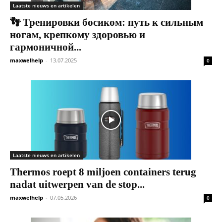
Laatste nieuws en artikelen
👣 Тренировки босиком: путь к сильным
ногам, крепкому здоровью и
гармоничной...
maxwelhelp
-
13.07.2025
0
Laatste nieuws en artikelen
Thermos roept 8 miljoen containers terug
nadat uitwerpen van de stop...
maxwelhelp
-
07.05.2026
0