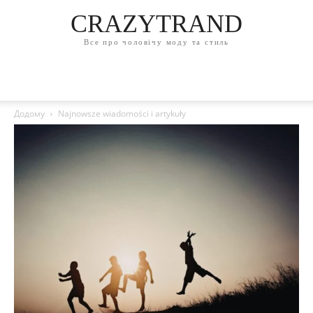
CRAZYTRAND
Все про чоловічу моду та стиль
Додому
Najnowsze wiadomości i artykuły