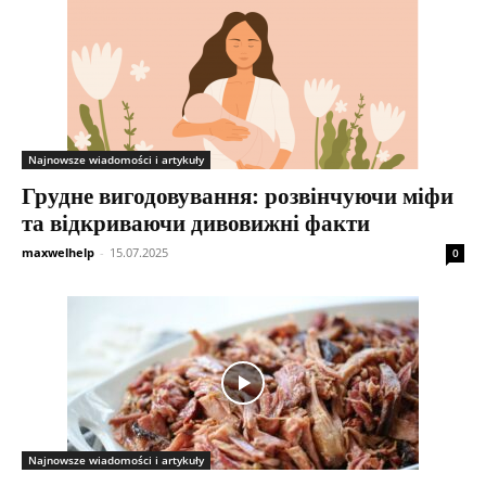
Najnowsze wiadomości i artykuły
Грудне вигодовування: розвінчуючи міфи
та відкриваючи дивовижні факти
maxwelhelp
-
15.07.2025
0
Najnowsze wiadomości i artykuły