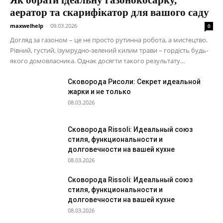
Як обрати ідеальну газонокосарку,
аератор та скарифікатор для вашого саду
maxwelhelp
-
09.03.2026
0
Догляд за газоном – це не просто рутинна робота, а мистецтво.
Рівний, густий, ізумрудно-зелений килим трави – гордість будь-
якого домовласника. Однак досягти такого результату...
Сковорода Рисоли: Секрет идеальной
жарки и не только
08.03.2026
Сковорода Rissoli: Идеальный союз
стиля, функциональности и
долговечности на вашей кухне
08.03.2026
Сковорода Rissoli: Идеальный союз
стиля, функциональности и
долговечности на вашей кухне
08.03.2026