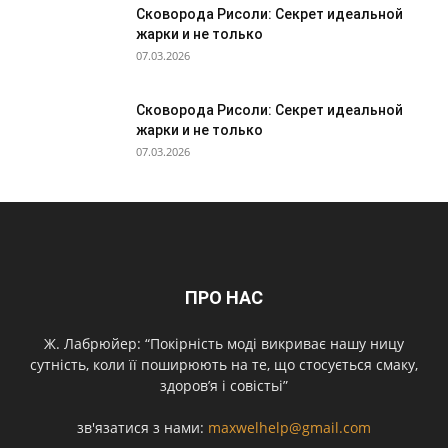
Сковорода Рисоли: Секрет идеальной
жарки и не только
07.03.2026
Сковорода Рисоли: Секрет идеальной
жарки и не только
07.03.2026
ПРО НАС
Ж. Лабрюйер: “Покірність моді викриває нашу ницу
сутність, коли її поширюють на те, що стосується смаку,
здоров’я і совістьі”
зв'язатися з нами:
maxwelhelp@gmail.com