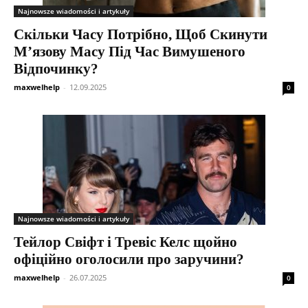
Najnowsze wiadomości i artykuły
Скільки Часу Потрібно, Щоб Скинути
М’язову Масу Під Час Вимушеного
Відпочинку?
maxwelhelp
-
12.09.2025
0
Najnowsze wiadomości i artykuły
Тейлор Свіфт і Тревіс Келс щойно
офіційно оголосили про заручини?
maxwelhelp
-
26.07.2025
0