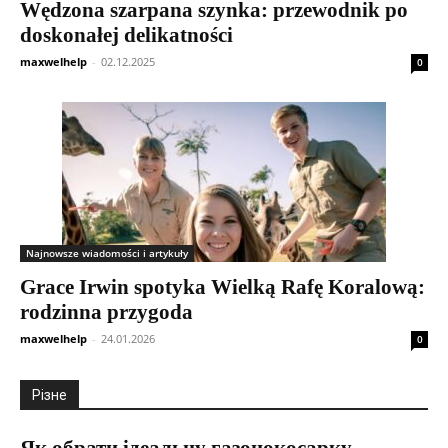
Wędzona szarpana szynka: przewodnik po
doskonałej delikatności
maxwelhelp
-
02.12.2025
0
Najnowsze wiadomości i artykuły
Grace Irwin spotyka Wielką Rafę Koralową:
rodzinna przygoda
maxwelhelp
-
24.01.2026
0
Різне