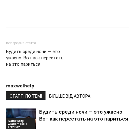
попередня стаття
Будить среди ночи — это
ужасно. Вот как перестать
на это париться
maxwelhelp
СТАТТІ ПО ТЕМІ
БІЛЬШЕ ВІД АВТОРА
Будить среди ночи — это ужасно.
Вот как перестать на это париться
Najnowsze
wiadomości i
artykuły