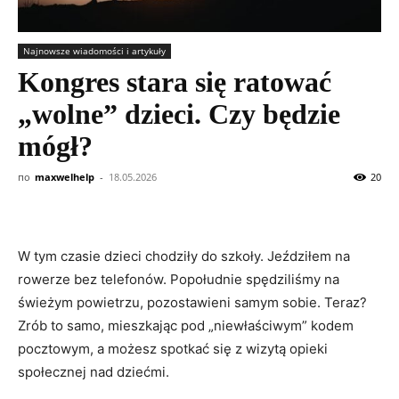
Najnowsze wiadomości i artykuły
Kongres stara się ratować
„wolne” dzieci. Czy będzie
mógł?
по
maxwelhelp
-
18.05.2026
20
W tym czasie dzieci chodziły do ​​szkoły. Jeździłem na
rowerze bez telefonów. Popołudnie spędziliśmy na
świeżym powietrzu, pozostawieni samym sobie. Teraz?
Zrób to samo, mieszkając pod „niewłaściwym” kodem
pocztowym, a możesz spotkać się z wizytą opieki
społecznej nad dziećmi.