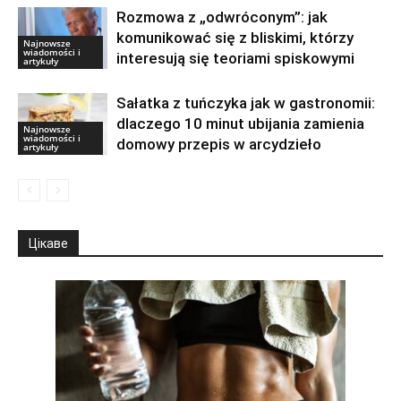
Rozmowa z „odwróconym”: jak
komunikować się z bliskimi, którzy
Najnowsze
wiadomości i
interesują się teoriami spiskowymi
artykuły
Sałatka z tuńczyka jak w gastronomii:
dlaczego 10 minut ubijania zamienia
Najnowsze
wiadomości i
domowy przepis w arcydzieło
artykuły
Цікаве