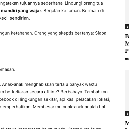
engatakan tujuannya sederhana. Lindungi orang tua
s mandiri yang wajar
. Berjalan ke taman. Bermain di
ecil sendirian.
B
gun ketahanan. Orang yang skeptis bertanya: Siapa
B
M
P
ma
cemasan.
i. Anak-anak menghabiskan terlalu banyak waktu
ka berkeliaran secara offline? Berbahaya. Tambahkan
book di lingkungan sekitar, aplikasi pelacakan lokasi,
memperhatikan. Membesarkan anak-anak adalah hal
B
M