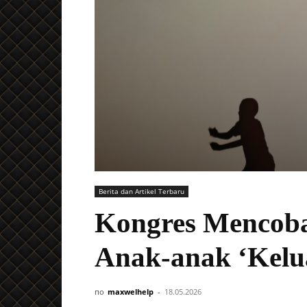
Berita dan Artikel Terbaru
Kongres Mencob
Anak-anak ‘Kelu
по
maxwelhelp
-
18.05.2026