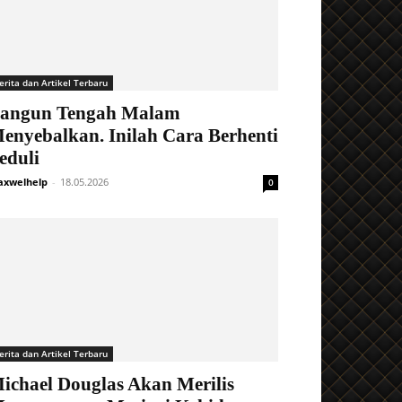
erita dan Artikel Terbaru
angun Tengah Malam
enyebalkan. Inilah Cara Berhenti
eduli
xwelhelp
-
18.05.2026
0
erita dan Artikel Terbaru
ichael Douglas Akan Merilis