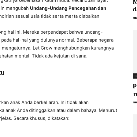
gkatnya kecemasan kaum muda. Kecanduan layar.
M
ngin mengubah
Undang-Undang Pencegahan dan
d
dirian sesuai usia tidak serta merta diabaikan.
ma
ong hal ini. Mereka berpendapat bahwa undang-
a pada hal-hal yang dulunya normal. Beberapa negara
g mengaturnya. Let Grow menghubungkan kurangnya
hatan mental. Tidak ada kejutan di sana.
tu
B
Р
т
an anak Anda berkeliaran. Ini tidak akan
ma
a anak Anda ditinggalkan atau dalam bahaya. Menurut
jelas. Secara khusus, dikatakan: