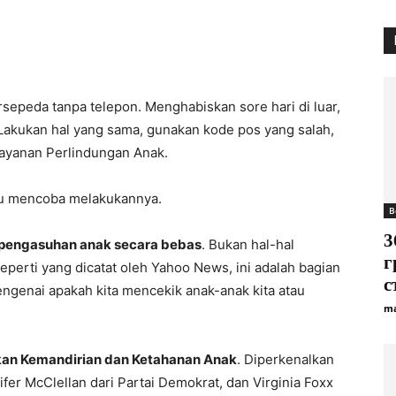
rsepeda tanpa telepon. Menghabiskan sore hari di luar,
 Lakukan hal yang sama, gunakan kode pos yang salah,
ayanan Perlindungan Anak.
au mencoba melakukannya.
B
3
pengasuhan anak secara bebas
. Bukan hal-hal
г
eperti yang dicatat oleh Yahoo News, ini adalah bagian
с
engenai apakah kita mencekik anak-anak kita atau
ma
n Kemandirian dan Ketahanan Anak
. Diperkenalkan
ifer McClellan dari Partai Demokrat, dan Virginia Foxx