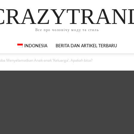
CRAZYTRAN
Все про чоловічу моду та стиль
INDONESIA
BERITA DAN ARTIKEL TERBARU
ba Menyelamatkan Anak-anak ‘Keluarga’. Apakah bisa?