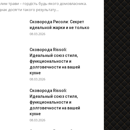
лим трави – гордість будь-якого домовласника.
нак досягти такого результату...
Сковорода Рисоли: Секрет
идеальной жарки и не только
08.03.2026
Сковорода Rissoli:
Идеальный союз стиля,
функциональности и
долговечности на вашей
кухне
08.03.2026
Сковорода Rissoli:
Идеальный союз стиля,
функциональности и
долговечности на вашей
кухне
08.03.2026