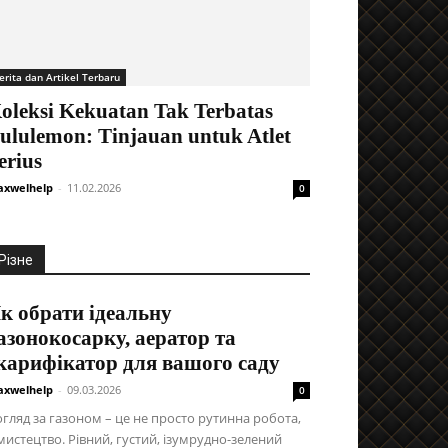
erita dan Artikel Terbaru
oleksi Kekuatan Tak Terbatas
ululemon: Tinjauan untuk Atlet
erius
xwelhelp
-
11.02.2026
0
Різне
к обрати ідеальну
азонокосарку, аератор та
карифікатор для вашого саду
xwelhelp
-
09.03.2026
0
гляд за газоном – це не просто рутинна робота,
мистецтво. Рівний, густий, ізумрудно-зелений