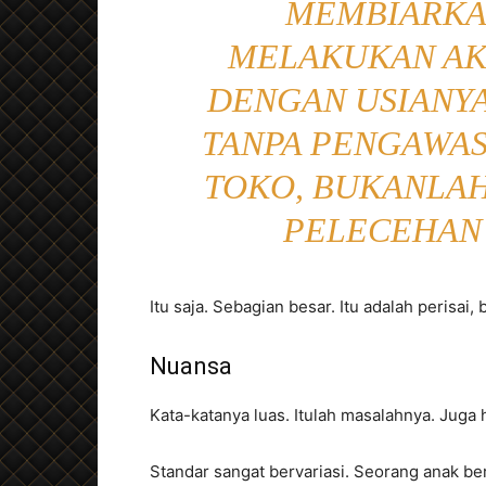
MEMBIARKA
MELAKUKAN AKT
DENGAN USIANY
TANPA PENGAWAS
TOKO, BUKANLA
PELECEHAN
Itu saja. Sebagian besar. Itu adalah perisai
Nuansa
Kata-katanya luas. Itulah masalahnya. Juga
Standar sangat bervariasi. Seorang anak ber