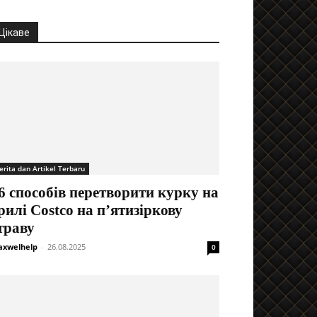
Цікаве
erita dan Artikel Terbaru
6 способів перетворити курку на
рилі Costco на п’ятизіркову
траву
xwelhelp
-
26.08.2025
0