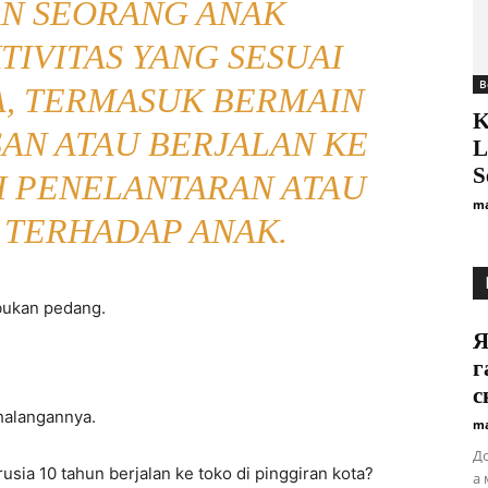
N SEORANG ANAK
IVITAS YANG SESUAI
B
A, TERMASUK BERMAIN
K
AN ATAU BERJALAN KE
L
S
H PENELANTARAN ATAU
ma
 TERHADAP ANAK.
, bukan pedang.
Я
г
с
 halangannya.
ma
До
usia 10 tahun berjalan ke toko di pinggiran kota?
а 