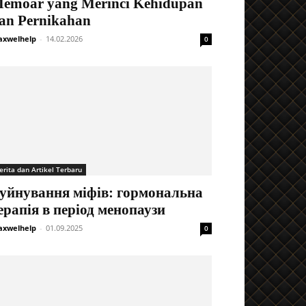
emoar yang Merinci Kehidupan
an Pernikahan
xwelhelp
-
14.02.2026
0
erita dan Artikel Terbaru
уйнування міфів: гормональна
ерапія в період менопаузи
xwelhelp
-
01.09.2025
0