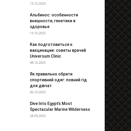
13.10.2025
Альбинос: особенности
внешности, генетики и
здоровья
13.10.2025
Как подготовиться к
вакцинации: советы врачей
Universum Clinic
08.10.2025
Як правильно обрати
спортивний одяг: повний гід
для дівчат
06.10.2025
Dive Into Egypt’s Most
Spectacular Marine Wilderness
28.09.2025