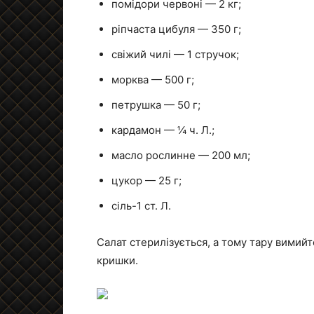
помідори червоні — 2 кг;
ріпчаста цибуля — 350 г;
свіжий чилі — 1 стручок;
морква — 500 г;
петрушка — 50 г;
кардамон — ¼ ч. Л.;
масло рослинне — 200 мл;
цукор — 25 г;
сіль-1 ст. Л.
Салат стерилізується, а тому тару вимий
кришки.