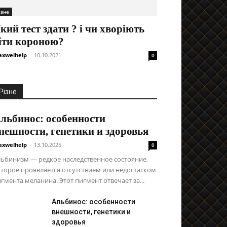
ізне
кий тест здати ? і чи хворіють
іти короною?
xwelhelp
-
10.10.2021
0
Різне
льбинос: особенности
нешности, генетики и здоровья
xwelhelp
-
13.10.2025
0
ьбинизм — редкое наследственное состояние,
торое проявляется отсутствием или недостатком
гмента меланина. Этот пигмент отвечает за...
Альбинос: особенности
внешности, генетики и
здоровья