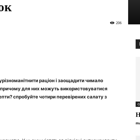
ок
206
урізноманітнити раціон і заощадити чимало
, причому для них можуть використовуватися
цепти? спробуйте чотири перевірених салату з
С
Н
ma