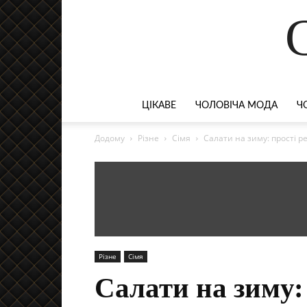
ЦІКАВЕ
ЧОЛОВІЧА МОДА
Ч
Додому
Різне
Сімя
Салати на зиму: прості 
Різне
Сімя
Салати на зиму: