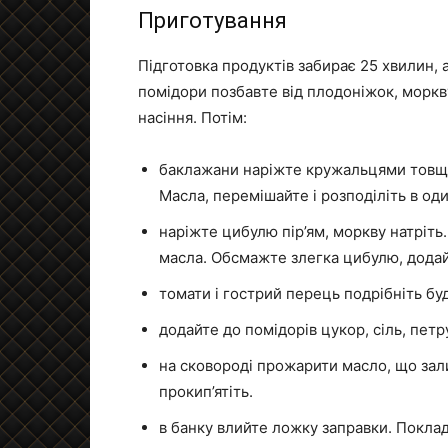
Приготування
Підготовка продуктів забирає 25 хвилин,
помідори позбавте від плодоніжок, моркву 
насіння. Потім:
баклажани наріжте кружальцями товщино
Масла, перемішайте і розподіліть в оди
наріжте цибулю пір’ям, моркву натріть
масла. Обсмажте злегка цибулю, додайт
томати і гострий перець подрібніть б
додайте до помідорів цукор, сіль, петр
на сковороді прожарити масло, що зал
прокип’ятіть.
в банку влийте ложку заправки. Поклад