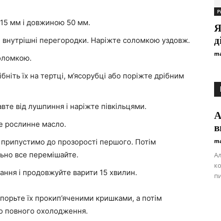
Р
15 мм і довжиною 50 мм.
Я
д
 і внутрішні перегородки. Наріжте соломкою уздовж.
ma
соломкою.
бніть їх на тертці, м’ясорубці або поріжте дрібним
авте від лушпиння і наріжте півкільцями.
А
те рослинне масло.
в
 припустимо до прозорості першого. Потім
ma
льно все перемішайте.
Ал
ко
пання і продовжуйте варити 15 хвилин.
пи
упорьте їх прокип’яченими кришками, а потім
до повного охолодження.