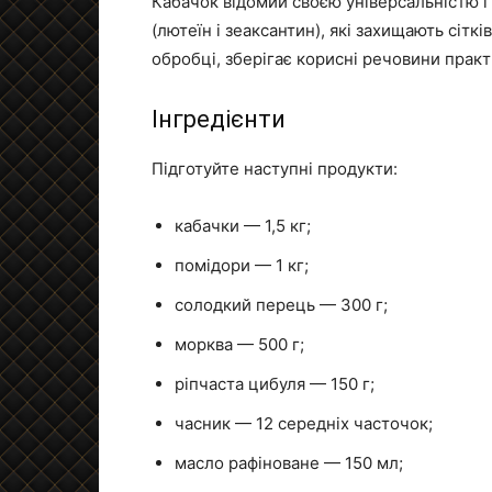
Кабачок відомий своєю універсальністю і 
(лютеїн і зеаксантин), які захищають сітк
обробці, зберігає корисні речовини практ
Інгредієнти
Підготуйте наступні продукти:
кабачки — 1,5 кг;
помідори — 1 кг;
солодкий перець — 300 г;
морква — 500 г;
ріпчаста цибуля — 150 г;
часник — 12 середніх часточок;
масло рафіноване — 150 мл;