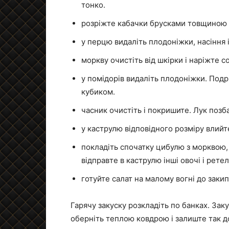
тонко.
розріжте кабачки брусками товщиною 
у перцю видаліть плодоніжки, насіння
моркву очистіть від шкірки і наріжте 
у помідорів видаліть плодоніжки. Подрі
кубиком.
часник очистіть і покришите. Лук позб
у каструлю відповідного розміру влий
покладіть спочатку цибулю з морквою,
відправте в каструлю інші овочі і рете
готуйте салат на малому вогні до заки
Гарячу закуску розкладіть по банках. Зак
оберніть теплою ковдрою і залиште так 