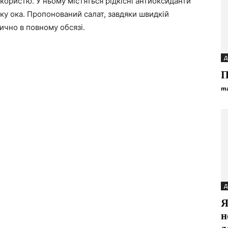
користю. У ньому містяться рідкісні антиоксиданти
івку ока. Пропонований салат, завдяки швидкій
ично в повному обсязі.
Д
П
ma
Д
Я
н