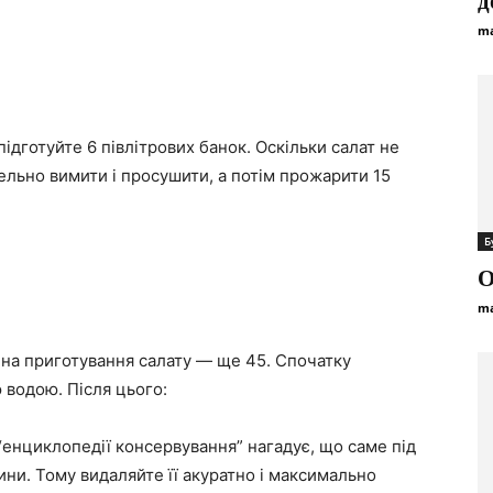
д
ma
 підготуйте 6 півлітрових банок. Оскільки салат не
ельно вимити і просушити, а потім прожарити 15
Б
О
ma
а на приготування салату — ще 45. Спочатку
 водою. Після цього:
 в “енциклопедії консервування” нагадує, що саме під
ни. Тому видаляйте її акуратно і максимально