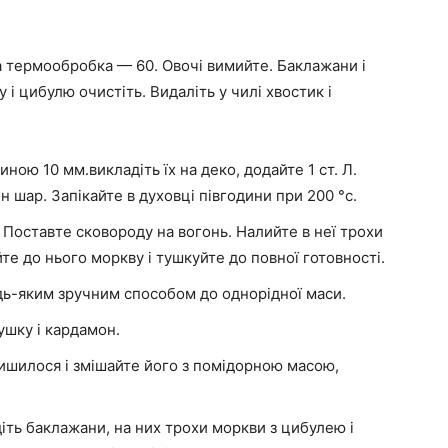
 а термообробка — 60. Овочі вимийте. Баклажани і
і цибулю очистіть. Видаліть у чилі хвостик і
ю 10 мм.викладіть їх на деко, додайте 1 ст. Л.
н шар. Запікайте в духовці півгодини при 200 °с.
. Поставте сковороду на вогонь. Налийте в неї трохи
е до нього моркву і тушкуйте до повної готовності.
удь-яким зручним способом до однорідної маси.
ушку і кардамон.
ишилося і змішайте його з помідорною масою,
іть баклажани, на них трохи моркви з цибулею і