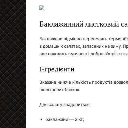
Баклажанний листковий са
Баклажани відмінно переносять термообр
в домашніх салатах, запасених на зиму. П
але виходить смачною і добре зберігаєтьс
Інгредієнти
Вказане нижче кількість продуктів дозволи
півлітрових банках.
Для салату знадобиться:
баклажани — 2 кг;