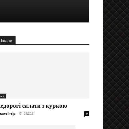
Цікаве
імя
едорогі салати з куркою
xwelhelp
-
01.09.2021
0