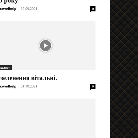
о року
xwelhelp
-
19.09.2021
0
удинок
зеленення вітальні.
xwelhelp
-
01.10.2021
0