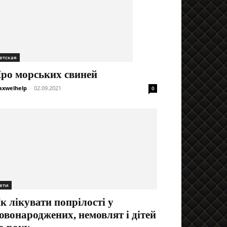
етская
ро морських свиней
xwelhelp
-
02.09.2021
0
ети
к лікувати попрілості у
овонароджених, немовлят і дітей