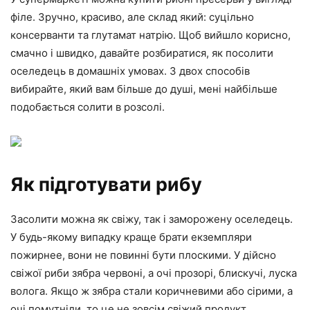
філе. Зручно, красиво, але склад який: суцільно
консерванти та глутамат натрію. Щоб вийшло корисно,
смачно і швидко, давайте розбиратися, як посолити
оселедець в домашніх умовах. З двох способів
вибирайте, який вам більше до душі, мені найбільше
подобається солити в розсолі.
Як підготувати рибу
Засолити можна як свіжу, так і заморожену оселедець.
У будь-якому випадку краще брати екземпляри
пожирнее, вони не повинні бути плоскими. У дійсно
свіжої риби зябра червоні, а очі прозорі, блискучі, луска
волога. Якщо ж зябра стали коричневими або сірими, а
очі помутніли, то це не зовсім свіжий продукт.