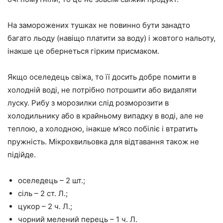
На заморожених тушках не повинно бути занадто
багато льоду (навіщо платити за воду) і жовтого нальоту,
інакше це обернеться гірким присмаком.
Якщо оселедець свіжа, то її досить добре помити в
холодній воді, не потрібно потрошити або видаляти
луску. Рибу з морозилки слід розморозити в
холодильнику або в крайньому випадку в воді, але не
теплою, а холодною, інакше м’ясо побіліє і втратить
пружність. Мікрохвильовка для відтавання також не
підійде.
оселедець – 2 шт.;
сіль – 2 ст. Л.;
цукор – 2 ч. Л.;
чорний мелений перець – 1 ч. Л.