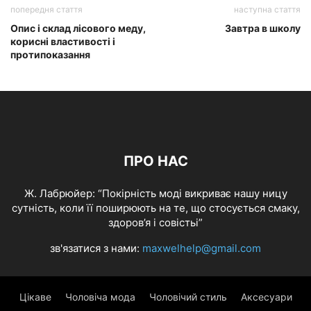
попередня стаття
наступна стаття
Опис і склад лісового меду,
Завтра в школу
корисні властивості і
протипоказання
ПРО НАС
Ж. Лабрюйер: “Покірність моді викриває нашу ницу
сутність, коли її поширюють на те, що стосується смаку,
здоров’я і совістьі”
зв'язатися з нами:
maxwelhelp@gmail.com
Цікаве
Чоловіча мода
Чоловічий стиль
Аксесуари