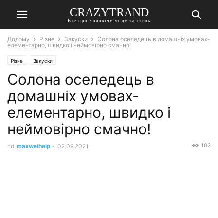
CRAZYTRAND
Все про чоловічу моду та стиль
Додому
Різне
Закуски
Солона оселедець в домашніх умовах-
елементарно, швидко і неймовірно смачно!
Різне
Закуски
Солона оселедець в
домашніх умовах-
елементарно, швидко і
неймовірно смачно!
182
по
maxwelhelp
-
02.09.2021