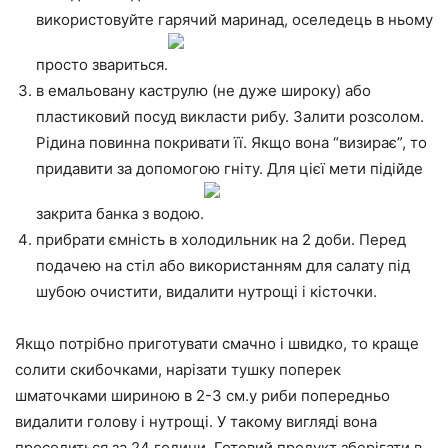
використовуйте гарячий маринад, оселедець в ньому
просто звариться.
в емальовану каструлю (не дуже широку) або
пластиковий посуд викласти рибу. Залити розсолом.
Рідина повинна покривати її. Якщо вона “визирає”, то
придавити за допомогою гніту. Для цієї мети підійде
закрита банка з водою.
прибрати ємність в холодильник на 2 доби. Перед
подачею на стіл або використанням для салату під
шубою очистити, видалити нутрощі і кісточки.
Якщо потрібно приготувати смачно і швидко, то краще
солити скибочками, нарізати тушку поперек
шматочками шириною в 2-3 см.у риби попередньо
видалити голову і нутрощі. У такому вигляді вона
просолиться за 24 години. Готовий продукт зберігати в