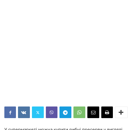
У супермаркеті можна купити рибні пресерви у вигляді