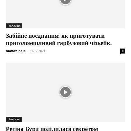
Новости
Забійне поєднання: як приготувати
приголомшливий гарбузовий чізкейк.
maxwelhelp
-
31.12.2021
0
Новости
Регіна Бурд поділилася секретом