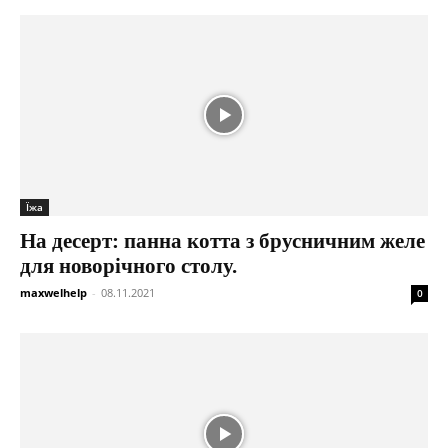
Їжа
На десерт: панна котта з брусничним желе
для новорічного столу.
maxwelhelp
-
08.11.2021
0