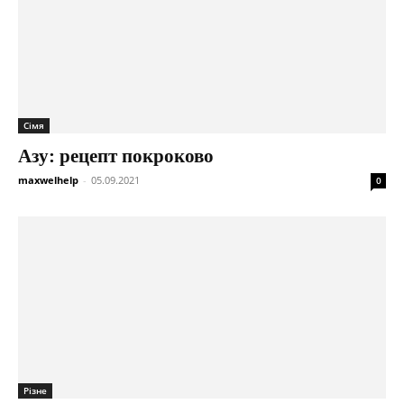
Сімя
Азу: рецепт покроково
maxwelhelp
-
05.09.2021
0
Різне