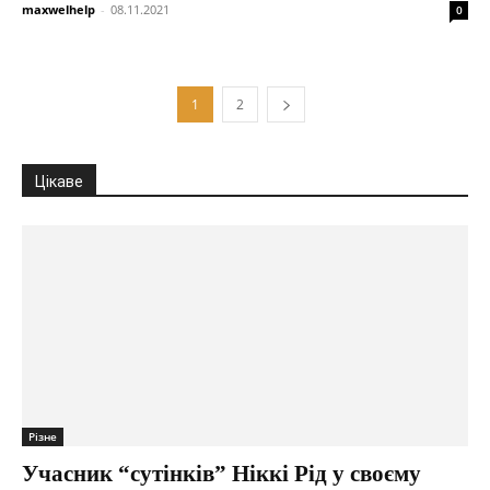
maxwelhelp
-
08.11.2021
0
1
2
Цікаве
Різне
Учасник “сутінків” Ніккі Рід у своєму