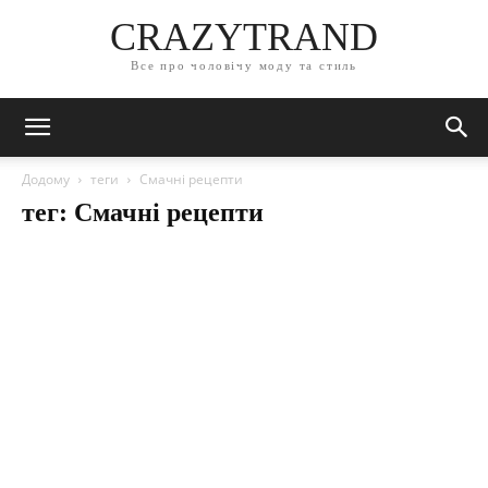
CRAZYTRAND
Все про чоловічу моду та стиль
Додому
теги
Смачні рецепти
тег: Смачні рецепти