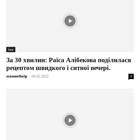
Їжа
За 30 хвилин: Раїса Алібекова поділилася
рецептом швидкого і ситної вечері.
maxwelhelp
-
04.02.2022
0