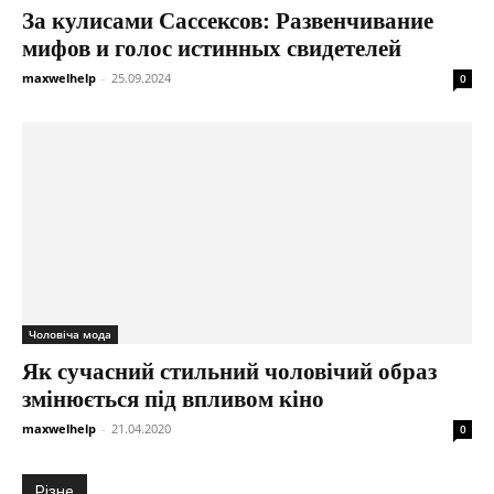
За кулисами Сассексов: Развенчивание
мифов и голос истинных свидетелей
maxwelhelp
-
25.09.2024
0
Чоловіча мода
Як сучасний стильний чоловічий образ
змінюється під впливом кіно
maxwelhelp
-
21.04.2020
0
Різне