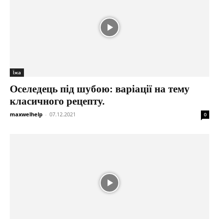
Їжа
Оселедець під шубою: варіації на тему
класичного рецепту.
maxwelhelp
-
07.12.2021
0