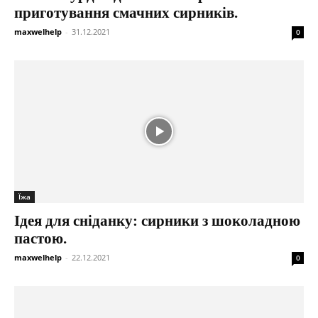
приготування смачних сирників.
maxwelhelp
-
31.12.2021
0
Їжа
Ідея для сніданку: сирники з шоколадною
пастою.
maxwelhelp
-
22.12.2021
0