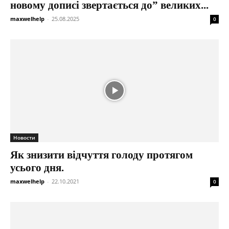
новому дописі звертається до” великих...
maxwelhelp
-
25.08.2025
0
Новости
Як знизити відчуття голоду протягом
усього дня.
maxwelhelp
-
22.10.2021
0