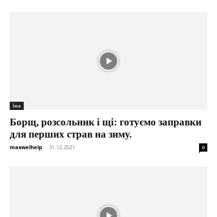
Їжа
Борщ, розсольник і щі: готуємо заправки
для перших страв на зиму.
maxwelhelp
-
31.12.2021
0