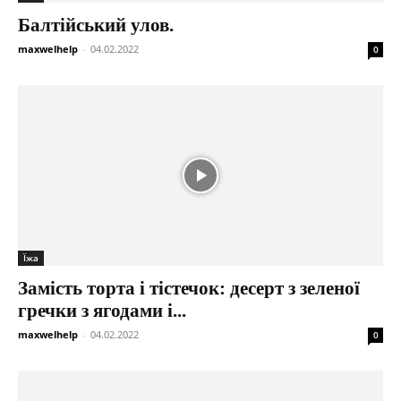
Балтійський улов.
maxwelhelp
-
04.02.2022
0
Їжа
Замість торта і тістечок: десерт з зеленої
гречки з ягодами і...
maxwelhelp
-
04.02.2022
0