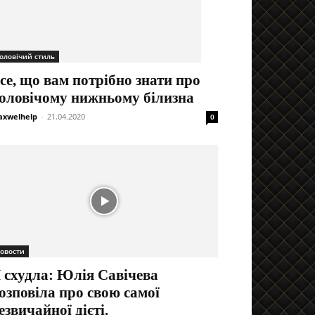
оловічий стиль
се, що вам потрібно знати про
оловічому нижньому білизна
xwelhelp
-
21.04.2020
0
овости
 схудла: Юлія Савічева
озповіла про свою самої
езвичайної дієті.