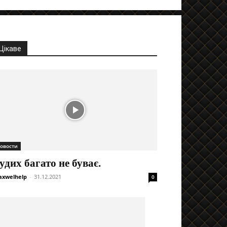
Цікаве
овости
удих багато не буває.
xwelhelp
-
31.12.2021
0