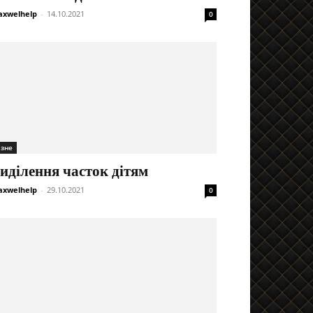
xwelhelp
-
14.10.2021
0
ізне
иділення часток дітям
xwelhelp
-
29.10.2021
0