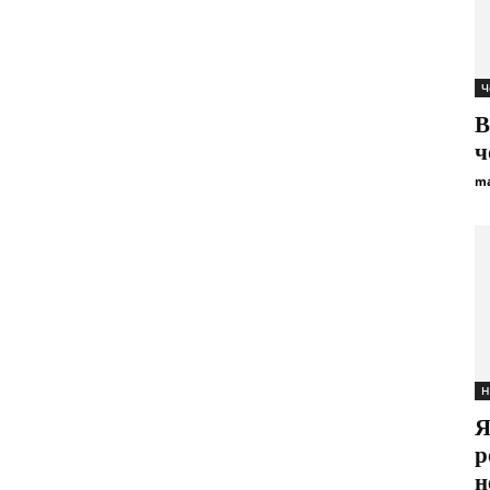
Ч
В
ч
ma
Н
Я
р
н