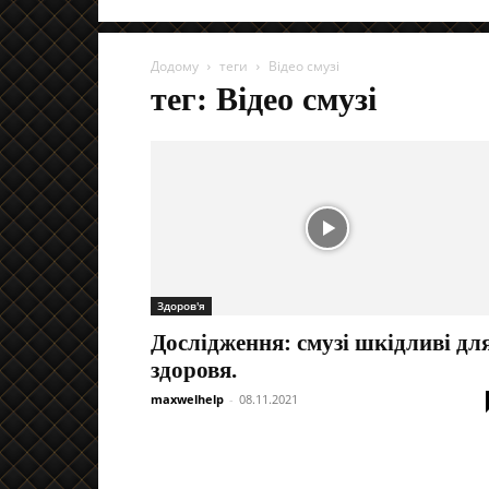
Додому
теги
Відео смузі
тег: Відео смузі
Здоров'я
Дослідження: смузі шкідливі дл
здоровя.
maxwelhelp
-
08.11.2021