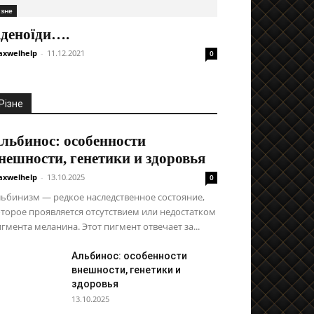
ізне
деноїди….
xwelhelp
-
11.12.2021
0
Різне
льбинос: особенности
нешности, генетики и здоровья
xwelhelp
-
13.10.2025
0
ьбинизм — редкое наследственное состояние,
торое проявляется отсутствием или недостатком
гмента меланина. Этот пигмент отвечает за...
Альбинос: особенности
внешности, генетики и
здоровья
13.10.2025