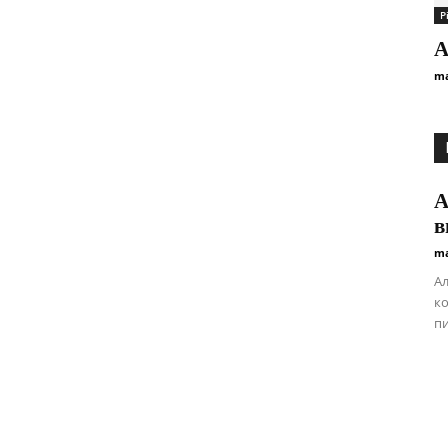
Р
А
ma
А
в
ma
Ал
ко
пи