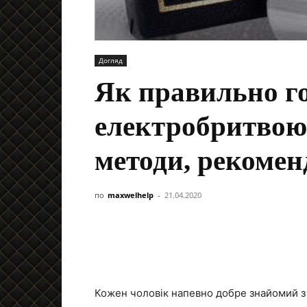
Догляд
Як правильно г
електробритвою 
методи, рекомен
по
maxwelhelp
-
21.04.2020
Кожен чоловік напевно добре знайомий з