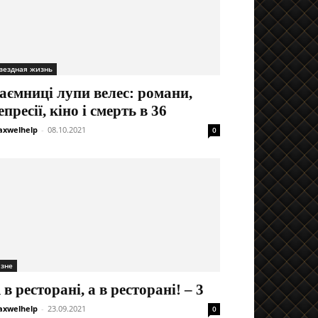
вездная жизнь
аємниці лупи велес: романи,
епресії, кіно і смерть в 36
xwelhelp
-
08.10.2021
0
ізне
 в ресторані, а в ресторані! – 3
xwelhelp
-
23.09.2021
0