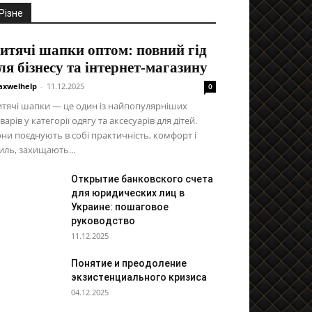
Різне
итячі шапки оптом: повний гід
ля бізнесу та інтернет-магазину
xwelhelp
-
11.12.2025
0
тячі шапки — це один із найпопулярніших
варів у категорії одягу та аксесуарів для дітей.
ни поєднують в собі практичність, комфорт і
иль, захищають...
Открытие банковского счета
для юридических лиц в
Украине: пошаговое
руководство
11.12.2025
Понятие и преодоление
экзистенциального кризиса
04.12.2025