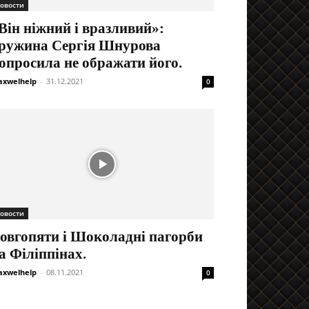
овости
Він ніжний і вразливий»:
ружина Сергія Шнурова
опросила не ображати його.
xwelhelp
-
31.12.2021
0
овости
овгопяти і Шоколадні пагорби
а Філіппінах.
xwelhelp
-
08.11.2021
0