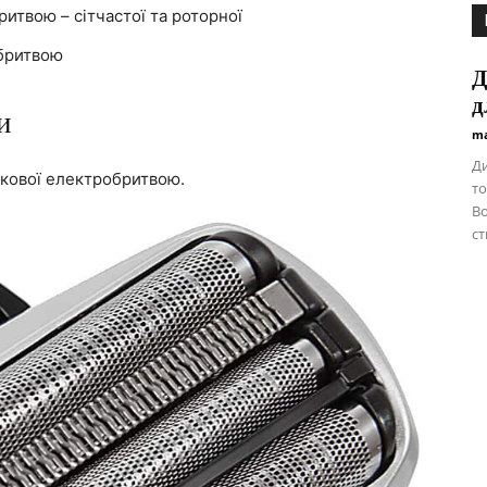
итвою – сітчастої та роторної
 бритвою
Д
д
и
ma
Ди
іткової електробритвою.
то
Во
ст