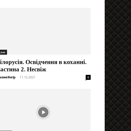
ізне
ілорусія. Освідчення в коханні.
астина 2. Несвіж
xwelhelp
-
11.12.2021
0