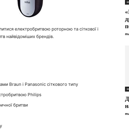
Н
«
д
п
олитися електробритвою роторною та сіткової і
ma
тв найвідоміших брендів.
ми Braun і Panasonic сіткового типу
Н
ктробритвою Philips
Д
ичної бритви
н
ma
у