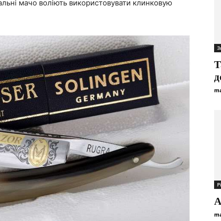
утальні мачо воліють використовувати клинковую
З
Т
д
ma
Р
А
ma