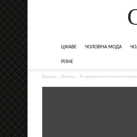
ЦІКАВЕ
ЧОЛОВІЧА МОДА
ЧО
РІЗНЕ
Додому
Догляд
Як правильно голитися електро