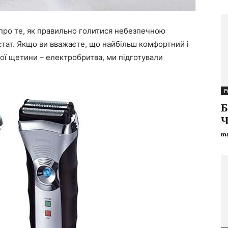
про те, як правильно голитися небезпечною
тат. Якщо ви вважаєте, що найбільш комфортний і
ої щетини – електробритва, ми підготували
Р
Б
Ч
ma