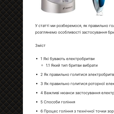
У статті ми розберемося, як правильно г
розглянемо особливості застосування бри
Зміст
1
Які бувають електробритви
1.1
Який тип бритви вибрати
2
Як правильно голитися электробритва
3
Як правильно голитися роторної еле
4
Важливі нюанси застосування електр
5
Способи гоління
6
Процес гоління з технічної точки зор