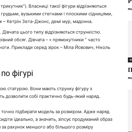
Р
рикутник”). Власниці такої фігури відрізняються
ma
грудьми, вузькими стегнами і плоскими сідницями,
к – Кетрін Зета-Джонс, демі мур, мадонна.
. Дівчата цього типу відрізняються стрункістю.
рівний обсяг. Дівчата – » прямокутники ” часто
і ноги. Приклади серед зірок – Міла Йовович, Ніколь
Р
П
 по фігурі
ma
ною статурою. Вони мають струнку фігуру з
ь дозволити собі практично будь-який наряд.
ж точно підбирати модель за розміром. Адже наряд
идіти ідеально, а значить, зіпсує продуманий образ
я за рахунок меншого або більшого розміру