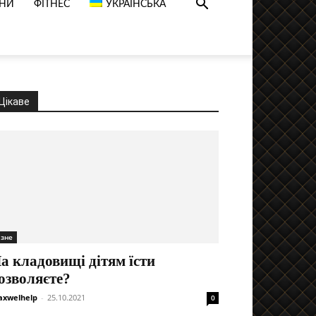
НИ
ФІТНЕС
УКРАЇНСЬКА
Цікаве
ізне
а кладовищі дітям їсти
озволяєте?
xwelhelp
-
25.10.2021
0