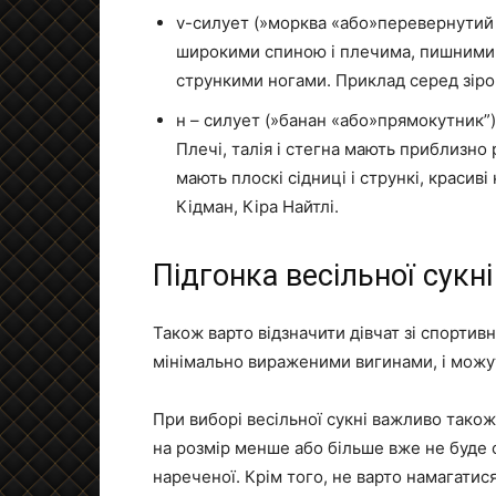
v-силует (»морква «або»перевернутий т
широкими спиною і плечима, пишними 
стрункими ногами. Приклад серед зіро
н – силует (»банан «або»прямокутник”)
Плечі, талія і стегна мають приблизно 
мають плоскі сідниці і стрункі, красив
Кідман, Кіра Найтлі.
Підгонка весільної сукні
Також варто відзначити дівчат зі спортив
мінімально вираженими вигинами, і можут
При виборі весільної сукні важливо тако
на розмір менше або більше вже не буде с
нареченої. Крім того, не варто намагатис