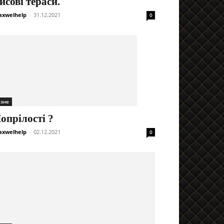
исові тераси.
xwelhelp
-
31.12.2021
0
ізне
опрілості ?
xwelhelp
-
02.12.2021
0