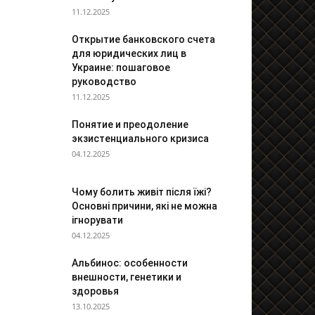
11.12.2025
Открытие банковского счета
для юридических лиц в
Украине: пошаговое
руководство
11.12.2025
Понятие и преодоление
экзистенциального кризиса
04.12.2025
Чому болить живіт після їжі?
Основні причини, які не можна
ігнорувати
04.12.2025
Альбинос: особенности
внешности, генетики и
здоровья
13.10.2025