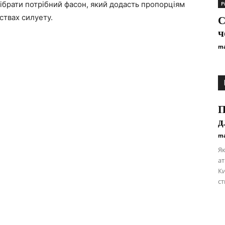
дібрати потрібний фасон, який додасть пропорціям
Р
ствах силуету.
С
ч
ma
П
д
ma
Як
ат
Ки
ст