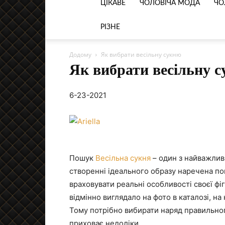
ЦІКАВЕ
ЧОЛОВІЧА МОДА
ЧО
РІЗНЕ
Додому
Як вибрати весільну сукню
Як вибрати весільну 
6-23-2021
Пошук
Весільна сукня
– один з найважлив
створенні ідеального образу наречена пови
враховувати реальні особливості своєї фіг
відмінно виглядало на фото в каталозі, на
Тому потрібно вибирати наряд правильного
приховає недоліки.