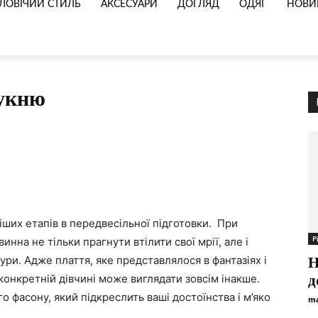
ЛОВІЧИЙ СТИЛЬ
АКСЕСУАРИ
ДОГЛЯД
ОДЯГ
НОВИ
сукню
іших етапів в передвесільної підготовки. При
Р
нна не тільки прагнути втілити свої мрії, але і
ури. Адже плаття, яке представлялося в фантазіях і
Н
 конкретній дівчині може виглядати зовсім інакше.
д
 фасону, який підкреслить ваші достоїнства і м’яко
ma