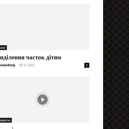
ізне
иділення часток дітям
xwelhelp
-
03.11.2021
0
овости