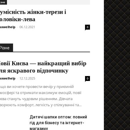
ізне
умісність жінки-терези і
оловіки-лева
xwelhelp
-
06.12.2021
0
Різне
овії Києва — найкращий вибір
ля яскравого відпочинку
xwelhelp
-
12.12.2025
0
що ви хочете провести вечір у приємній
мосфері та отримати максимум емоцій, повії
єва стануть чудовим рішенням. Дівчата
ворюють комфорт, легкість у спілкуванні та...
Дитячі шапки оптом: повний
гід для бізнесу та інтернет-
магазину