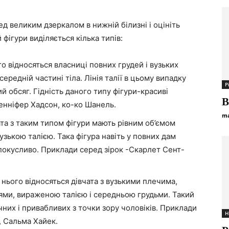
д великим дзеркалом в нижній білизні і оцініть
фігури виділяється кілька типів:
о відносяться власниці повних грудей і вузьких
середній частині тіла. Лінія талії в цьому випадку
Р
й обсяг. Гідність даного типу фігури-красиві
В
женніфер Хадсон, ко-ко Шанель.
ma
чата з таким типом фігури мають рівним об’ємом
узькою талією. Така фігура навіть у повних дам
спокусливо. Приклади серед зірок -Скарлет Сент-
 нього відносяться дівчата з вузькими плечима,
ями, вираженою талією і середньою грудьми. Такий
чних і привабливих з точки зору чоловіків. Приклади
Н
, Сальма Хайек.