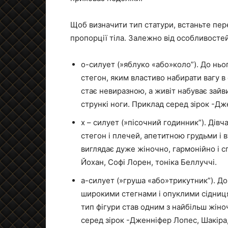
Щоб визначити тип статури, встаньте пере
пропорції тіла. Залежно від особливостей 
о-силует (»яблуко «або»коло”). До ньог
стегон, яким властиво набирати вагу в 
стає невиразною, а живіт набуває зайви
стрункі ноги. Приклад серед зірок -Д
х – силует (»пісочний годинник”). Дів
стегон і плечей, апетитною грудьми і в
виглядає дуже жіночно, гармонійно і 
Йохан, Софі Лорен, тоніка Беллуччі.
а-силует (»груша «або»трикутник”). До
широкими стегнами і опуклими сідниц
тип фігури став одним з найбільш жіно
серед зірок -Дженніфер Лопес, Шакіра