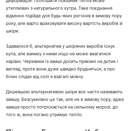
деформацій. Поліпшити показник тепла може
утеплювач з натурального хутра. Таке поєднання
відмінно підійде для будь-яких регіонів в зимову пору
року, але варто враховувати високу вартість виробів зі
шкіри.
Здавалося б, альтернатив у шкіряних виробів існує
купа, але взимку з ними ніщо не може змагатися
нарівні. Черевики із замші досить приємні на дотик і
вигляд, проте вони дуже швидко брудняться, а про
білих слідах від солі я взагалі мовчу.
Дешевшою альтернативою шкіри все часто називають
замшу. Безсумнівно це так, але не в зимову пору, адже
замша просто потріскається на сильному морозі, до
того ж, вона погано утримує тепло.