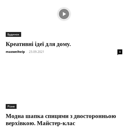
Будинок
Креативні ідеї для дому.
maxwelhelp
-
23.09.2021
0
Різне
Модна шапка спицями з двосторонньою
верхівкою. Майстер-клас