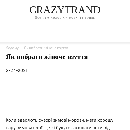
CRAZYTRAND
Все про чоловічу моду та стиль
Додому
Як вибрати жіноче взуття
Як вибрати жіноче взуття
3-24-2021
Коли вдаряють суворі зимові морози, мати хорошу
пару зимових чобіт, які будуть захищати ноги від