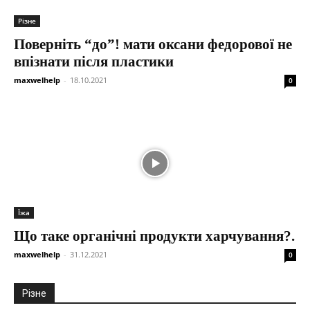
Різне
Поверніть “до”! мати оксани федорової не
впізнати після пластики
maxwelhelp
-
18.10.2021
0
Їжа
Що таке органічні продукти харчування?.
maxwelhelp
-
31.12.2021
0
Різне