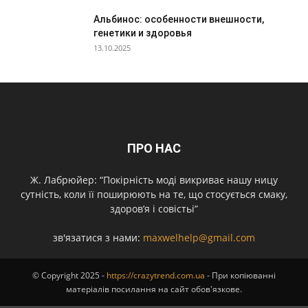
Альбинос: особенности внешности,
генетики и здоровья
13.10.2025
ПРО НАС
Ж. Лабрюйер: “Покірність моді викриває нашу ницу
сутність, коли її поширюють на те, що стосується смаку,
здоров’я і совістьі”
зв'язатися з нами:
maxwelhelp@gmail.com
© Copyright 2025 -
https://crazytrend.com.ua
- При копіюванні
матеріалів посилання на сайт обов'язкове.