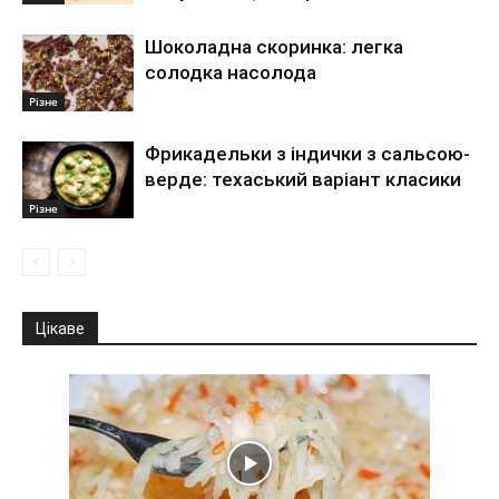
Шоколадна скоринка: легка
солодка насолода
Різне
Фрикадельки з індички з сальсою-
верде: техаський варіант класики
Різне
Цікаве