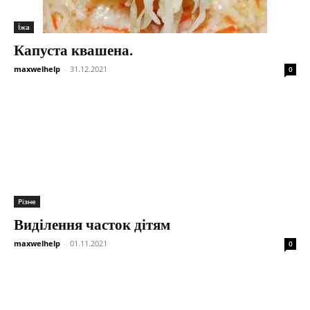
Їжа
Капуста квашена.
maxwelhelp
-
31.12.2021
0
Різне
Виділення часток дітям
maxwelhelp
-
01.11.2021
0