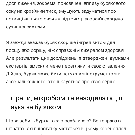
дослідження, зокрема, присвячені впливу бурякового
соку на кров’яний тиск, змушують задуматися про
потенціал цього овоча в підтримці здоров’я серцево-
судинної системи.
Я завжди вважав буряк скоріше інгредієнтом для
борщу або борщу, ніж справжнім джерелом здоров’я.
Але результати цих досліджень, підтверджені думками
експертів, змусили мене переглянути своє ставлення.
Дійсно, буряк може бути потужним інструментом в
арсеналі кожного, хто піклується про своє серце.
Нітрати, мікробіом та вазодилатація:
Наука за буряком
Що ж робить буряк такою особливою? Вся справа в
нітратах, які в достатку містяться в цьому коренеплоді.