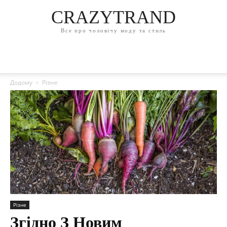
CRAZYTRAND
Все про чоловічу моду та стиль
Додому
Різне
Різне
Згідно З Новим