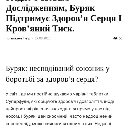
Дослідженням, Буряк
Підтримує Здоров’я Серця І
Кров’яний Тиск.
по
maxwelhelp
-
27.08.2025
50
Буряк: несподіваний союзник у
боротьбі за здоров’я серця?
У світі, де ми постійно шукаємо чарівні таблетки і
Суперфуди, які обіцяють здоров’я і довголіття, іноді
найпростіші рішення знаходяться прямо у нас під
носом. І буряк, цей скромний, часто недооцінений
коренеплід, може виявитися одним з них. Недавні