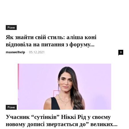
Різне
Як знайти свій стиль: аліша коні
відповіла на питання з форуму...
maxwelhelp
-
05.12.2021
0
Різне
Учасник “сутінків” Ніккі Рід у своєму
новому дописі звертається до” великих...