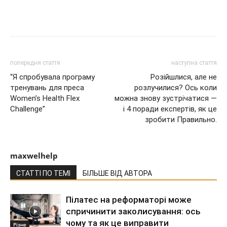
попередня стаття
наступна стаття
“Я спробувала програму
Розійшлися, але не
тренувань для преса
розлучилися? Ось коли
Women’s Health Flex
можна знову зустрічатися —
Challenge”
і 4 поради експертів, як це
зробити Правильно.
maxwelhelp
СТАТТІ ПО ТЕМІ
БІЛЬШЕ ВІД АВТОРА
Пілатес на реформаторі може
спричинити заколисування: ось
чому та як це виправити
Різне