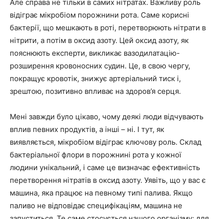
Але справа не тільки в самих нітратах. Важливу роль
відіграє мікробіом порожнини рота. Саме корисні
бактерії, що мешкають в роті, перетворюють нітрати в
нітрити, а потім в оксид азоту. Цей оксид азоту, як
пояснюють експерти, викликає вазодилатацію-
розширення кровоносних судин. Це, в свою чергу,
покращує кровотік, знижує артеріальний тиск і,
зрештою, позитивно впливає на здоров’я серця.
Мені завжди було цікаво, чому деякі люди відчувають
вплив певних продуктів, а інші – ні. І тут, як
виявляється, мікробіом відіграє ключову роль. Склад
бактеріальної флори в порожнині рота у кожної
людини унікальний, і саме це визначає ефективність
перетворення нітратів в оксид азоту. Уявіть, що у вас є
машина, яка працює на певному типі палива. Якщо
паливо не відповідає специфікаціям, машина не
запуститься. Те саме стосується нашого організму: для