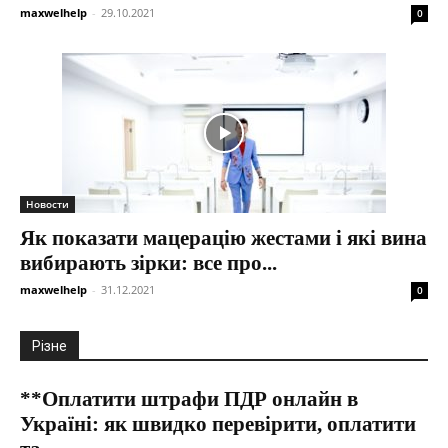
maxwelhelp
-
29.10.2021
0
Новости
Як показати мацерацію жестами і які вина
вибирають зірки: все про...
maxwelhelp
-
31.12.2021
0
Різне
**Оплатити штрафи ПДР онлайн в
Україні: як швидко перевірити, оплатити