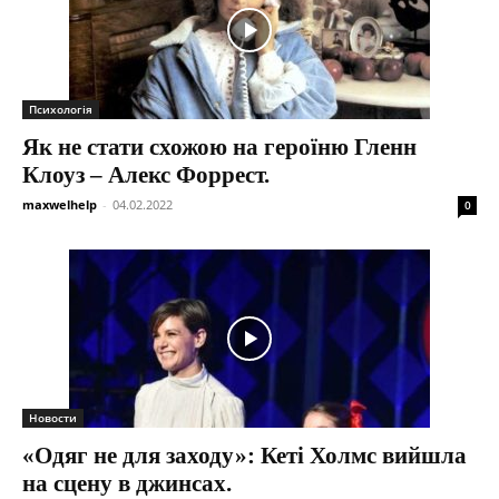
Психологія
Як не стати схожою на героїню Гленн
Клоуз – Алекс Форрест.
maxwelhelp
-
04.02.2022
0
Новости
«Одяг не для заходу»: Кеті Холмс вийшла
на сцену в джинсах.