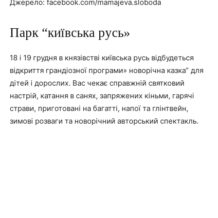
Джерело: facebook.com/mamajeva.sloboda
Парк “київська русь»
18 і 19 грудня в князівстві київська русь відбудеться
відкриття грандіозної програми» новорічна казка” для
дітей і дорослих. Вас чекає справжній святковий
настрій, катання в санях, запряжених кіньми, гарячі
страви, приготовані на багатті, напої та глінтвейн,
зимові розваги та новорічний авторський спектакль.