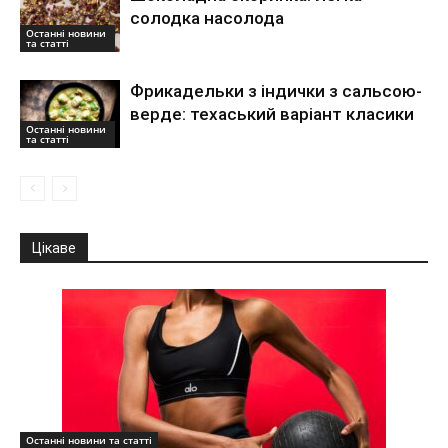
солодка насолода
Останні новини
та статті
Фрикадельки з індички з сальсою-
верде: техаський варіант класики
Останні новини
та статті
Цікаве
Останні новини та статті