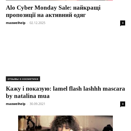
Alo Cyber Monday Sale: найкращі
пропозиції на активний одяг
maxwelhelp
-
02.12.2025
0
отзывы о косметике
Кажу і показую: lamel flash lashhh mascara
by natalina mua
maxwelhelp
-
30.09.2021
0