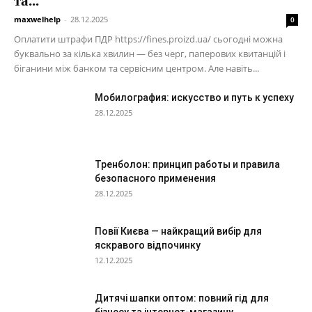
та...
maxwelhelp
-
28.12.2025
0
Оплатити штрафи ПДР https://fines.proizd.ua/ сьогодні можна
буквально за кілька хвилин — без черг, паперових квитанцій і
біганини між банком та сервісним центром. Але навіть...
Мобилография: искусство и путь к успеху
28.12.2025
Тренболон: принцип работы и правила
безопасного применения
28.12.2025
Повії Києва — найкращий вибір для
яскравого відпочинку
12.12.2025
Дитячі шапки оптом: повний гід для
бізнесу та інтернет-магазину