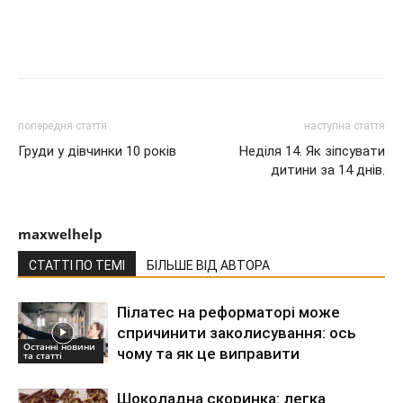
попередня стаття
наступна стаття
Груди у дівчинки 10 років
Неділя 14. Як зіпсувати
дитини за 14 днів.
maxwelhelp
СТАТТІ ПО ТЕМІ
БІЛЬШЕ ВІД АВТОРА
Пілатес на реформаторі може
спричинити заколисування: ось
Останні новини
чому та як це виправити
та статті
Шоколадна скоринка: легка