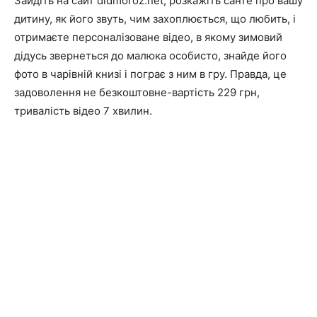
Зайдіть на сайт didmoroz.net, розкажіть санте про вашу
дитину, як його звуть, чим захоплюється, що любить, і
отримаєте персоналізоване відео, в якому зимовий
дідусь звернеться до малюка особисто, знайде його
фото в чарівній книзі і пограє з ним в гру. Правда, це
задоволення не безкоштовне-вартість 229 грн,
тривалість відео 7 хвилин.