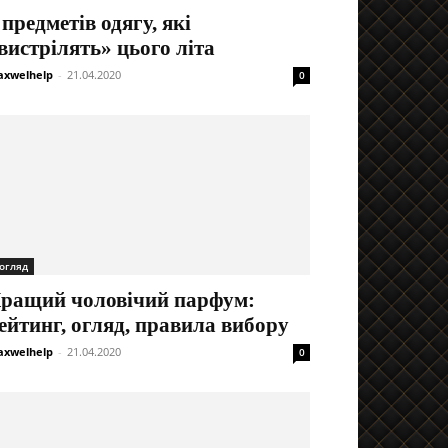
 предметів одягу, які
вистрілять» цього літа
xwelhelp
-
21.04.2020
0
огляд
ращий чоловічий парфум:
ейтинг, огляд, правила вибору
xwelhelp
-
21.04.2020
0