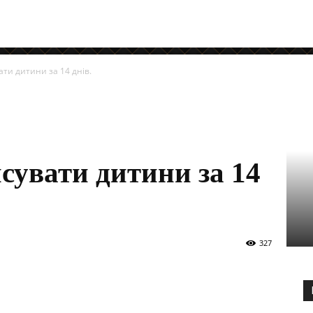
вати дитини за 14 днів.
псувати дитини за 14
327