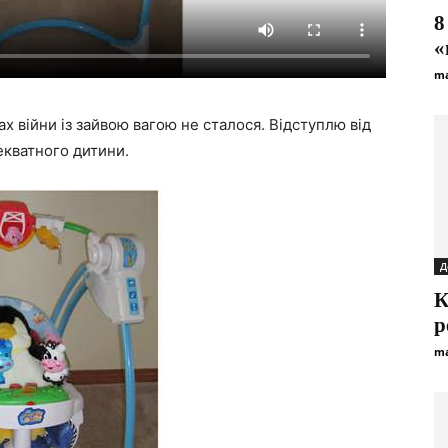
8
«
ma
х війни із зайвою вагою не сталося. Відступлю від
декватного дитини.
Д
К
р
ma