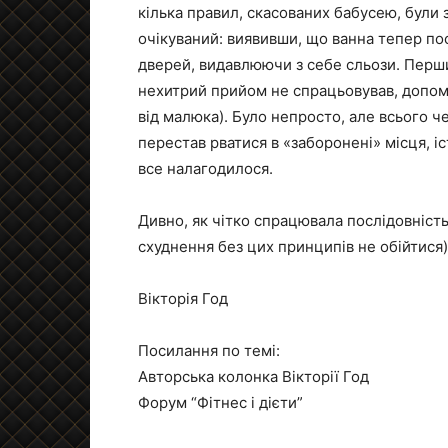
кілька правил, скасованих бабусею, були з
очікуваний: виявивши, що ванна тепер по
дверей, видавлюючи з себе сльози. Перш
нехитрий прийом не спрацьовував, допома
від малюка). Було непросто, але всього че
перестав рватися в «заборонені» місця, 
все налагодилося.
Дивно, як чітко спрацювала послідовність і
схуднення без цих принципів не обійтися)
Вікторія Год
Посилання по темі:
Авторська колонка Вікторії Год
Форум “Фітнес і дієти”