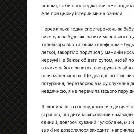
чолом), як би попереджаючи: «Не подобаєт
Але при цьому істерик ми не бачили.
Через кілька годин спостережень за бабу
виконувала будь-які запити маленького ди
телевізора або татовим телефоном – будь 
легко!, закортіло поритися у маминій кос
нервуй! Не бажає обідати супом, нехай по
в якихось його запитах, свекруха негайн
плач маленького». Ще два дні, згнітивши 
потурання, перетворює в міру слухняне д
невдячною, я не перечила (всього пару днів
Я схопилася за голову, книжки з дитячої п
страшно, що дитина зіпсований назавжди 
єдиний, довгоочікуваний і улюблене, ми й
за які не дозволялося заходити: наприклад