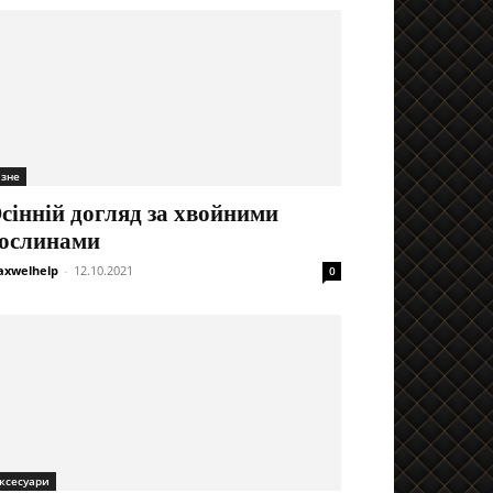
ізне
сінній догляд за хвойними
ослинами
xwelhelp
-
12.10.2021
0
ксесуари