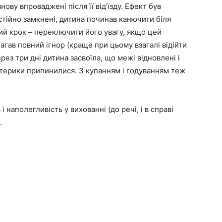
нову впроваджені після її від’їзду. Ефект був
стійно замкнені, дитина починав канючити біля
ий крок – переключити його увагу, якщо цей
гав повний ігнор (краще при цьому взагалі відійти
рез три дні дитина засвоїла, що межі відновлені і
істерики припинилися. З купанням і годуванням теж
 наполегливість у вихованні (до речі, і в справі
.