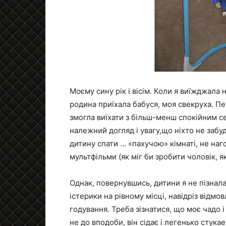
Моєму сину рік і вісім. Коли я виїжджала 
родина приїхала бабуся, моя свекруха. Пе
змогла виїхати з більш-менш спокійним с
належний догляд і увагу,що ніхто не забу
дитину спати … «пахучою» кімнаті, не на
мультфільми (як міг би зробити чоловік, я
Однак, повернувшись, дитини я не пізнала
істерики на рівному місці, навідріз відмов
годування. Треба зізнатися, що моє чадо 
не до вподоби, він сідає і легенько стук