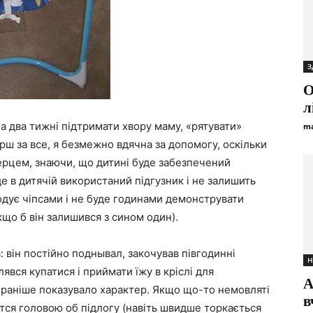
З
О
л
на два тижні підтримати хвору маму, «рятувати»
ma
рш за все, я безмежно вдячна за допомогу, оскільки
ерцем, знаючи, що дитині буде забезпечений
де в дитячій використаний підгузник і не залишить
годує чіпсами і не буде годинами демонструвати
кщо б він залишився з сином один).
: він постійно поднывал, закочував півгодинні
Н
лявся купатися і приймати їжу в кріслі для
А
і раніше показувало характер. Якщо що-то немовляті
в
ается головою об підлогу (навіть швидше торкається