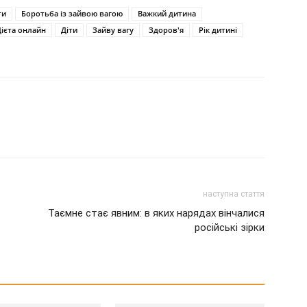
ти
Боротьба із зайвою вагою
Важкий дитина
Дієта онлайн
Діти
Зайву вагу
Здоров'я
Рік дитині
наступна стаття
Таємне стає явним: в яких нарядах вінчалися
російські зірки