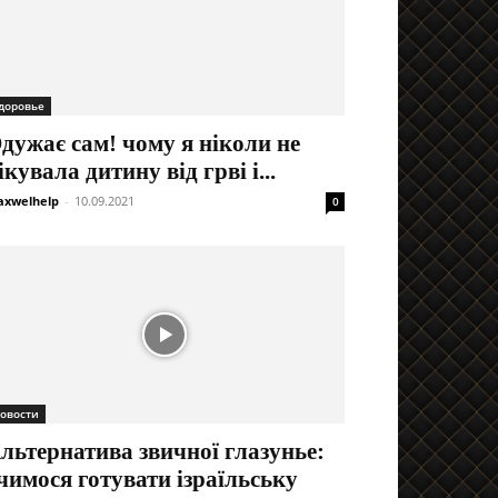
доровье
дужає сам! чому я ніколи не
ікувала дитину від грві і...
xwelhelp
-
10.09.2021
0
овости
льтернатива звичної глазунье:
чимося готувати ізраїльську