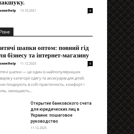
акшуку.
xwelhelp
-
13.10.2021
0
Різне
итячі шапки оптом: повний гід
ля бізнесу та інтернет-магазину
xwelhelp
-
11.12.2025
0
тячі шапки — це один із найпопулярніших
варів у категорії одягу та аксесуарів для дітей.
ни поєднують в собі практичність, комфорт і
иль, захищають...
Открытие банковского счета
для юридических лиц в
Украине: пошаговое
руководство
11.12.2025