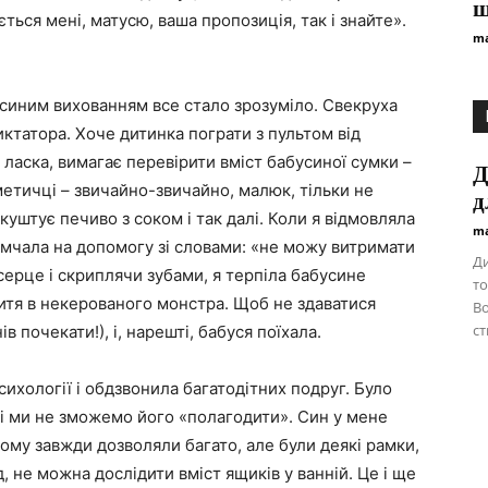
ш
ься мені, матусю, ваша пропозиція, так і знайте».
ma
синим вихованням все стало зрозуміло. Свекруха
ктатора. Хоче дитинка пограти з пультом від
ласка, вимагає перевірити вміст бабусиної сумки –
Д
метичці – звичайно-звичайно, малюк, тільки не
д
куштує печиво з соком і так далі. Коли я відмовляла
ma
о мчала на допомогу зі словами: «не можу витримати
Ди
серце і скриплячи зубами, я терпіла бабусине
то
итя в некерованого монстра. Щоб не здаватися
Во
ст
 почекати!), і, нарешті, бабуся поїхала.
сихології і обдзвонила багатодітних подруг. Було
і ми не зможемо його «полагодити». Син у мене
ому завжди дозволяли багато, але були деякі рамки,
, не можна дослідити вміст ящиків у ванній. Це і ще