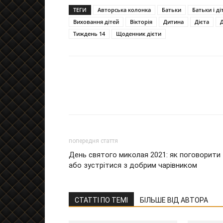
ТЕГИ
Авторська колонка
Батьки
Батьки і ді
Виховання дітей
Вікторія
Дитина
Дієта
Тиждень 14
Щоденник дієти
попередня стаття
День святого миколая 2021: як поговорити
або зустрітися з добрим чарівником
СТАТТІ ПО ТЕМІ
БІЛЬШЕ ВІД АВТОРА