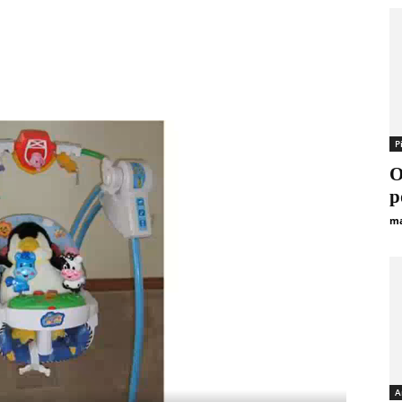
Р
О
р
ma
А