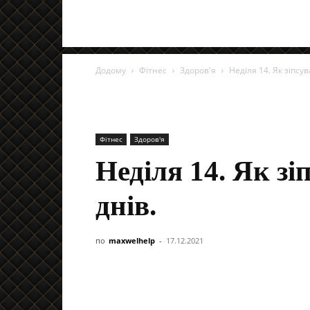
Додому
Фітнес
Здоров'я
Неділя 14. Як зіпсу
Фітнес
Здоров'я
Неділя 14. Як зі
днів.
по
maxwelhelp
-
17.12.2021