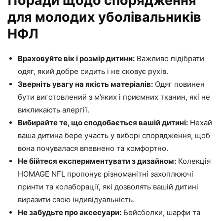
Поради щодо спорядження
для молодих уболівальників
НФЛ
Враховуйте вік і розмір дитини:
Важливо підібрати
одяг, який добре сидить і не сковує рухів.
Зверніть увагу на якість матеріалів:
Одяг повинен
бути виготовлений з м’яких і приємних тканин, які не
викликають алергії.
Вибирайте те, що сподобається вашій дитині:
Нехай
ваша дитина бере участь у виборі спорядження, щоб
вона почувалася впевнено та комфортно.
Не бійтеся експериментувати з дизайном:
Колекція
HOMAGE NFL пропонує різноманітні захоплюючі
принти та колаборації, які дозволять вашій дитині
виразити свою індивідуальність.
Не забудьте про аксесуари:
Бейсболки, шарфи та