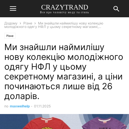
CRAZYTRAND
Все про чоловічу моду та стиль
Додому
Різне
Ми знайшли наймилішу нову колекцію
молодіжного одягу НФЛ у цьому секретному магазині,...
Різне
Ми знайшли наймилішу
нову колекцію молодіжного
одягу НФЛ у цьому
секретному магазині, а ціни
починаються лише від 26
доларів.
по
maxwelhelp
-
01.11.2025