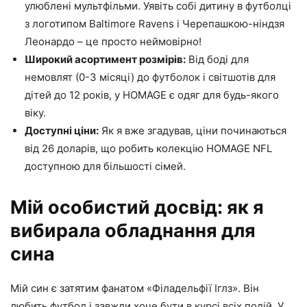
улюблені мультфільми. Уявіть собі дитину в футболці
з логотипом Baltimore Ravens і Черепашкою-ніндзя
Леонардо – це просто неймовірно!
Широкий асортимент розмірів:
Від боді для
немовлят (0-3 місяці) до футболок і світшотів для
дітей до 12 років, у HOMAGE є одяг для будь-якого
віку.
Доступні ціни:
Як я вже згадував, ціни починаються
від 26 доларів, що робить колекцію HOMAGE NFL
доступною для більшості сімей.
Мій особистий досвід: як я
вибирала обладнання для
сина
Мій син є затятим фанатом «Філадельфії Іглз». Він
любить футбол і завжди хоче бути в курсі всіх подій. У