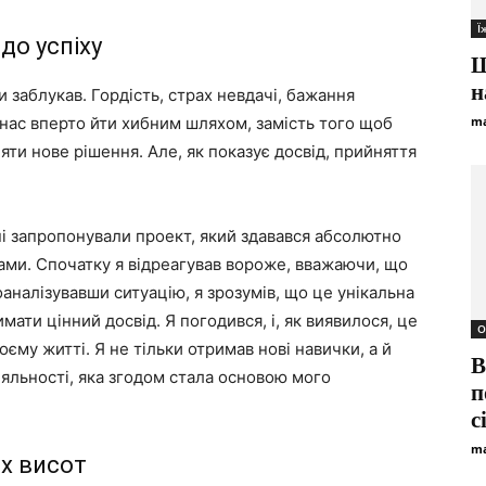
Ї
до успіху
Ш
н
и заблукав. Гордість, страх невдачі, бажання
нас вперто йти хибним шляхом, замість того щоб
ma
яти нове рішення. Але, як показує досвід, прийняття
ені запропонували проект, який здавався абсолютно
ами. Спочатку я відреагував вороже, вважаючи, що
оаналізувавши ситуацію, я зрозумів, що це унікальна
мати цінний досвід. Я погодився, і, як виявилося, це
О
єму житті. Я не тільки отримав нові навички, а й
В
іяльності, яка згодом стала основою мого
п
с
ma
х висот