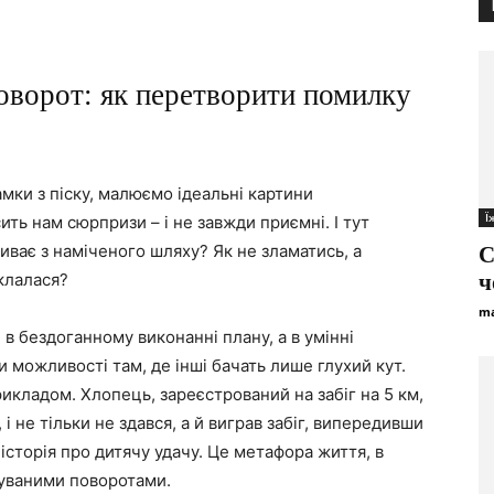
оворот: як перетворити помилку
мки з піску, малюємо ідеальні картини
Ї
ить нам сюрпризи – і не завжди приємні. І тут
иває з наміченого шляху? Як не зламатись, а
С
клалася?
ч
ma
 в бездоганному виконанні плану, а в умінні
 можливості там, де інші бачать лише глухий кут.
икладом. Хлопець, зареєстрований на забіг на 5 км,
 і не тільки не здався, а й виграв забіг, випередивши
історія про дитячу удачу. Це метафора життя, в
уваними поворотами.