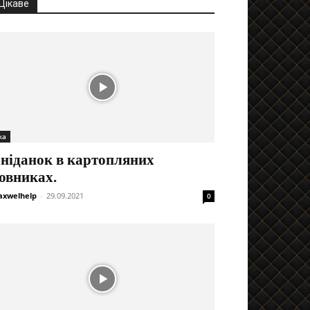
Цікаве
жа
ніданок в картопляних
овниках.
xwelhelp
-
29.09.2021
0