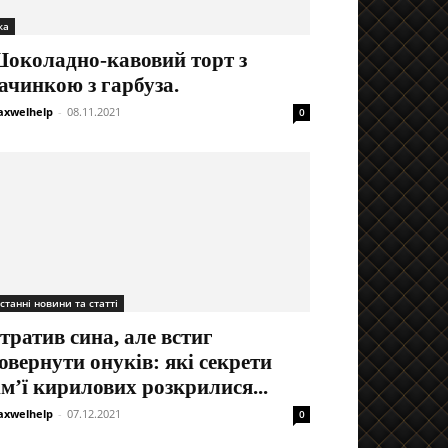
жа
околадно-кавовий торт з
ачинкою з гарбуза.
xwelhelp
-
08.11.2021
0
станні новини та статті
тратив сина, але встиг
овернути онуків: які секрети
ім’ї кирилових розкрилися...
xwelhelp
-
07.12.2021
0