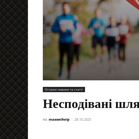
Останні новини та статті
Несподівані шл
по
maxwelhelp
-
28.10.2025