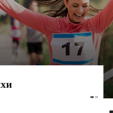
яхи
31