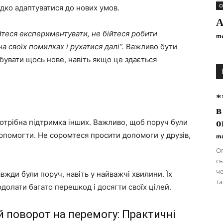
О
идко адаптуватися до нових умов.
А
йтеся експериментувати, не бійтеся робити
ma
 своїх помилках і рухатися далі”.
Важливо бути
обувати щось нове, навіть якщо це здається
*
в
о
потрібна підтримка інших. Важливо, щоб поруч були
і допомогти. Не соромтеся просити допомоги у друзів,
ma
Оп
сь
че
вжди були поруч, навіть у найважчі хвилини. Їх
та
одолати багато перешкод і досягти своїх цілей.
 поворот на перемогу: Практичні