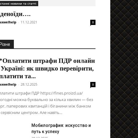
станні новини та статті
деноїди….
xwelhelp
-
11.12.2021
0
Різне
*Оплатити штрафи ПДР онлайн
 Україні: як швидко перевірити,
платити та...
xwelhelp
-
28.12.2025
0
латити штрафи ПДР https://fines.proizd.ua/
огодні можна буквально за кілька хвилин — без
рг, паперових квитанцій і біганини між банком
 сервісним центром. Але навіть...
Мобилография: искусство и
путь к успеху