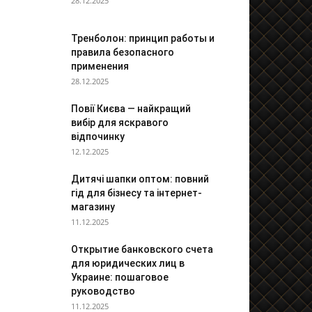
28.12.2025
Тренболон: принцип работы и
правила безопасного
применения
28.12.2025
Повії Києва — найкращий
вибір для яскравого
відпочинку
12.12.2025
Дитячі шапки оптом: повний
гід для бізнесу та інтернет-
магазину
11.12.2025
Открытие банковского счета
для юридических лиц в
Украине: пошаговое
руководство
11.12.2025