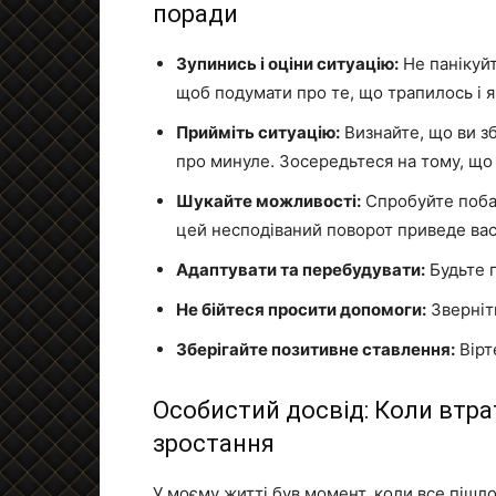
поради
Зупинись і оціни ситуацію:
Не панікуйт
щоб подумати про те, що трапилось і які
Прийміть ситуацію:
Визнайте, що ви зб
про минуле. Зосередьтеся на тому, що
Шукайте можливості:
Спробуйте побач
цей несподіваний поворот приведе вас
Адаптувати та перебудувати:
Будьте г
Не бійтеся просити допомоги:
Зверніт
Зберігайте позитивне ставлення:
Вірте
Особистий досвід: Коли втра
зростання
У моєму житті був момент, коли все пішло