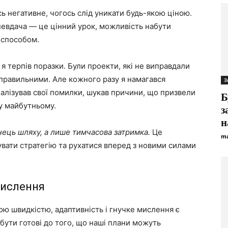
ь негативне, чогось слід уникати будь-якою ціною.
 невдача — це цінний урок, можливість набути
 способом.
 я терпів поразки. Були проекти, які не виправдали
еправильними. Але кожного разу я намагався
З
налізував свої помилки, шукав причини, що призвели
Б
 у майбутньому.
з
н
інець шляху, а лише тимчасова затримка.
Це
ma
увати стратегію та рухатися вперед з новими силами
мислення
ою швидкістю, адаптивність і гнучке мислення є
бути готові до того, що наші плани можуть