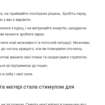
е, не приймайте поспішних рішень. Зробіть паузу,
 у вас є варіанти.
илися з курсу, і не витрачайте енергію, шкодуючи
 ви можете зробити зараз.
ити нові можливості в поточній ситуації. Можливо,
 до чогось кращого, ніж ви планували спочатку.
отові змінити свої плани та скоригувати стратегію.
ься за підтримкою до інших.
 в себе і свої сили.
та матері стала стимулом для
 не за планом. Смерть моєї матері в ранньому віці