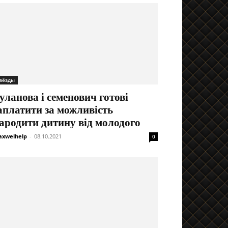
вёзды
уланова і семенович готові
аплатити за можливість
ародити дитину від молодого
xwelhelp
-
08.10.2021
0