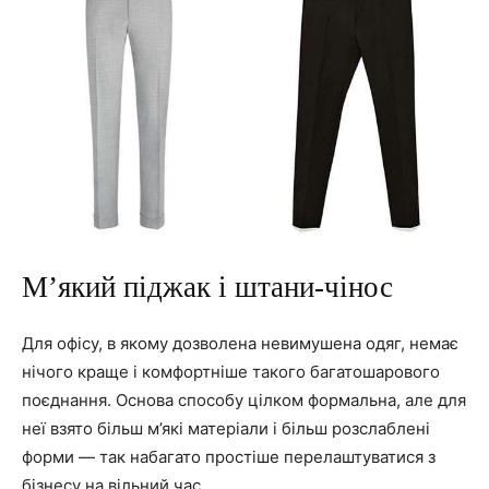
М’який піджак і штани-чінос
Для офісу, в якому дозволена невимушена одяг, немає
нічого краще і комфортніше такого багатошарового
поєднання. Основа способу цілком формальна, але для
неї взято більш м’які матеріали і більш розслаблені
форми — так набагато простіше перелаштуватися з
бізнесу на вільний час.