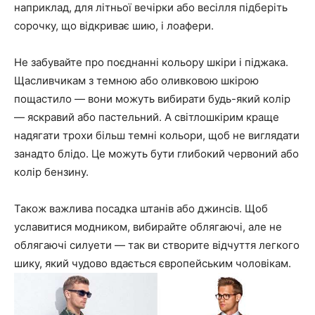
наприклад, для літньої вечірки або весілля підберіть
сорочку, що відкриває шию, і лоафери.
Не забувайте про поєднанні кольору шкіри і піджака.
Щасливчикам з темною або оливковою шкірою
пощастило — вони можуть вибирати будь-який колір
— яскравий або пастельний. А світлошкірим краще
надягати трохи більш темні кольори, щоб не виглядати
занадто блідо. Це можуть бути глибокий червоний або
колір бензину.
Також важлива посадка штанів або джинсів. Щоб
уславитися модником, вибирайте облягаючі, але не
облягаючі силуети — так ви створите відчуття легкого
шику, який чудово вдається європейським чоловікам.