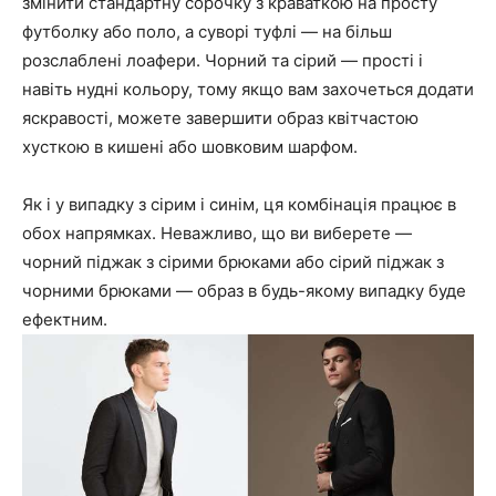
змінити стандартну сорочку з краваткою на просту
футболку або поло, а суворі туфлі — на більш
розслаблені лоафери. Чорний та сірий — прості і
навіть нудні кольору, тому якщо вам захочеться додати
яскравості, можете завершити образ квітчастою
хусткою в кишені або шовковим шарфом.
Як і у випадку з сірим і синім, ця комбінація працює в
обох напрямках. Неважливо, що ви виберете —
чорний піджак з сірими брюками або сірий піджак з
чорними брюками — образ в будь-якому випадку буде
ефектним.