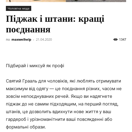
Чоловіча мода
Піджак і штани: кращі
поєднання
по
maxwelhelp
-
21.04.2020
1347
Підбирай і миксуй як профі
Святий Грааль для чоловіків, які люблять отримувати
максимум від одягу — це поєднання різних, часом не
зовсім непоєднуваних речей. Якщо ви надягнете
піджак до не самим підходящим, на перший погляд,
штанів, це дозволить вдихнути нове життя у ваш
гардероб і урізноманітнити ваші повсякденні або
формальні образи.