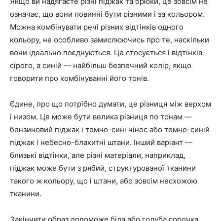
Якщо ви надягаєте різні піджак та брюки, це зовсім не
означає, що вони повинні бути різними і за кольором.
Можна комбінувати речі різних відтінків одного
кольору, не особливо замислюючись про те, наскільки
вони ідеально поєднуються. Це стосується і відтінків
сірого, а синій — найбільш безпечний колір, якщо
говорити про комбінуванні його тонів.
Єдине, про що потрібно думати, це різниця між верхом
і низом. Це може бути велика різниця по тонам —
бензиновий піджак і темно-сині чінос або темно-синій
піджак і небесно-блакитні штани. Інший варіант —
близькі відтінки, але різні матеріали, наприклад,
піджак може бути з рябий, структурованої тканини
такого ж кольору, що і штани, або зовсім несхожою
тканини.
Закінчити образ допоможе біла або голуба сорочка.