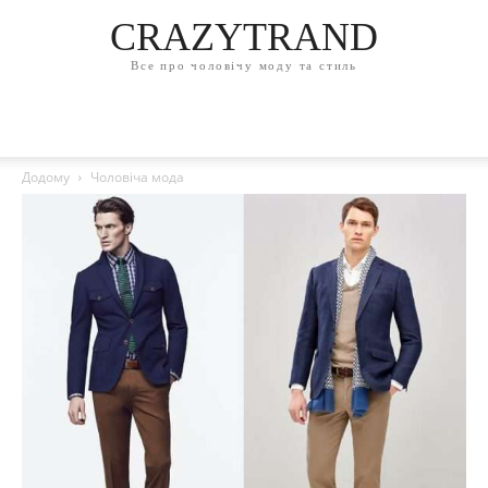
CRAZYTRAND
Все про чоловічу моду та стиль
Додому
Чоловіча мода