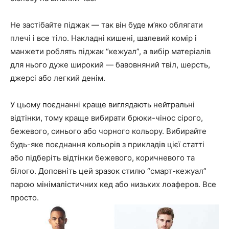
Не застібайте піджак — так він буде м’яко облягати
плечі і все тіло. Накладні кишені, шалевий комір і
манжети роблять піджак “кежуал”, а вибір матеріалів
для нього дуже широкий — бавовняний твіл, шерсть,
джерсі або легкий денім.
У цьому поєднанні краще виглядають нейтральні
відтінки, тому краще вибирати брюки-чінос сірого,
бежевого, синього або чорного кольору. Вибирайте
будь-яке поєднання кольорів з прикладів цієї статті
або підберіть відтінки бежевого, коричневого та
білого. Доповніть цей зразок стилю “смарт-кежуал”
парою мінімалістичних кед або низьких лоаферов. Все
просто.