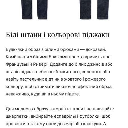
Білі штани і кольорові піджаки
Будь-який образ з білими брюками — яскравий.
Комбінація з білими брюками просто кричить про
Французькій Рив’єрі. Додайте до білих джинсів або
штанів піджак небесно-блакитного, зеленого або
навіть пастельних відтінків жовтого і рожевого
кольору, щоб отримати виключно ефектний образ. І
неважливо, куди ви в ньому підете.
Для модного образу загорніть штани і не надягайте
шкарпетки, вибирайте еспадрільї і футболки, щоб
провести в такому вигляді вечір або канікули. А