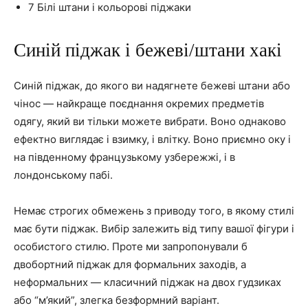
7
Білі штани і кольорові піджаки
Синій піджак і бежеві/штани хакі
Синій піджак, до якого ви надягнете бежеві штани або
чінос — найкраще поєднання окремих предметів
одягу, який ви тільки можете вибрати. Воно однаково
ефектно виглядає і взимку, і влітку. Воно приємно оку і
на південному французькому узбережжі, і в
лондонському пабі.
Немає строгих обмежень з приводу того, в якому стилі
має бути піджак. Вибір залежить від типу вашої фігури і
особистого стилю. Проте ми запропонували б
двобортний піджак для формальних заходів, а
неформальних — класичний піджак на двох гудзиках
або “м’який”, злегка безформний варіант.