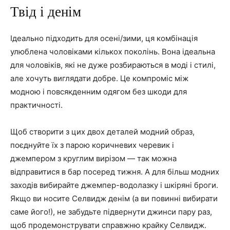
Твід і денім
Ідеально підходить для осені/зими, ця комбінація
улюблена чоловіками кількох поколінь. Вона ідеальна
для чоловіків, які не дуже розбираються в моді і стилі,
але хочуть виглядати добре. Це компроміс між
модною і повсякденним одягом без шкоди для
практичності.
Щоб створити з цих двох деталей модний образ,
поєднуйте їх з парою коричневих черевик і
джемпером з круглим вирізом — так можна
відправитися в бар посеред тижня. А для більш модних
заходів вибирайте джемпер-водолазку і шкіряні броги.
Якщо ви носите Селвидж денім (а ви повинні вибирати
саме його!), не забудьте підвернути джинси пару раз,
щоб продемонструвати справжню крайку Селвидж.