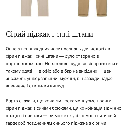
Сірий піджак і сині штани
Одне з непідвладних часу поєднань для чоловіків —
сірий піджак і сині штани — було створено в
портновском раю. Неважливо, куди ви відправитеся в
такому одязі — в офіс або в бар на вихідних — цей
ансамбль універсальний, мужній, він завжди надає
впевнене і стильний вигляд.
Варто сказати, що хоча ми і рекомендуємо носити
сірий піджак з синіми брюками, ця комбінація відмінно
працює і навпаки — ви можете урізноманітнити свій
гардероб поєднанням синього піджака з сірими