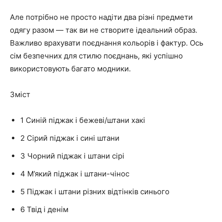
Але потрібно не просто надіти два різні предмети
одягу разом — так ви не створите ідеальний образ.
Важливо врахувати поєднання кольорів і фактур. Ось
сім безпечних для стилю поєднань, які успішно
використовують багато модники.
Зміст
1
Синій піджак і бежеві/штани хакі
2
Сірий піджак і сині штани
3
Чорний піджак і штани сірі
4
М’який піджак і штани-чінос
5
Піджак і штани різних відтінків синього
6
Твід і денім