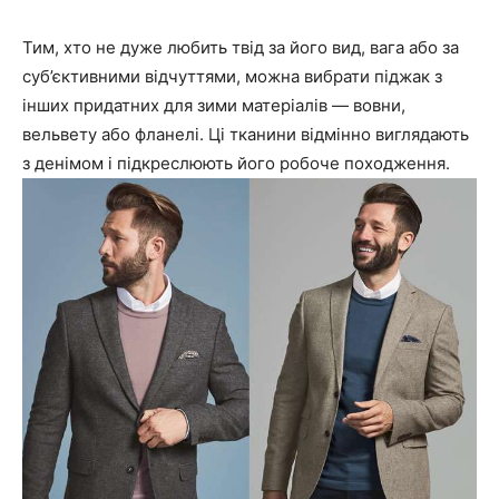
Тим, хто не дуже любить твід за його вид, вага або за
суб’єктивними відчуттями, можна вибрати піджак з
інших придатних для зими матеріалів — вовни,
вельвету або фланелі. Ці тканини відмінно виглядають
з денімом і підкреслюють його робоче походження.