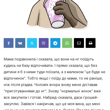
Мама подзвонила і сказала, що вони на нг поїдуть
кудись на базу відпочивати. І прямо сказала, що без
дитини я б з ними туди поїхала, а з малюком “це буде не
відпочинок”. Тобто якщо і поїду до мами, то не раніше,
ніж після різдва. Чоловік вчора знову мене діставав
“приготуваннями до нг”. Знову “нормальні жінок” вже
все закупили і готові. Набрид-сказала, даси грошей-
закуплю. Завівся і накричав, що це моя вина, що мені