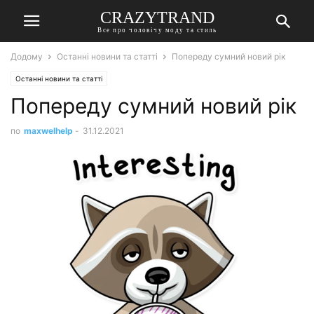
CRAZYTRAND
Все про чоловічу моду та стиль
Додому
Останні новини та статті
Попереду сумний новий рік
Останні новини та статті
Попереду сумний новий рік
по
maxwelhelp
-
31.12.2021