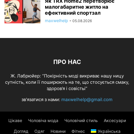
Як TRX Home2 перетворює
малогабаритне житло на
ефективний спортзал
maxwelhelp
-
05.08.2026
ПРО НАС
Ж. Лабрюйер: “Покірність моді викриває нашу ницу
сутність, коли її поширюють на те, що стосується смаку,
здоров’я і совістьі”
зв'язатися з нами:
maxwelhelp@gmail.com
Цікаве
Чоловіча мода
Чоловічий стиль
Аксесуари
Догляд
Одяг
Новини
Фітнес
Українська