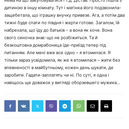
нема на що закуповуватися і т.д. Дістав. Просто пішла з
дитиною в іншу кімнату. Тут і матінка його подзвонила-
защебетала, що іграшку внучку привезе. Ага, а потім два
тижні буде спати по півдня і жерти готове. Загалом, їй
набрехала, що їду до батьків – а вона як хоче. Вона
свого синочка знає-що не розбіжиться. Та й
безкоштовна домрабоница їде-приїзд тепер під
питанням. Але мені вже все одно – я втомилася. Я
тільки зараз усвідомила, як же я втомилася – жити без
впевненості в майбутньому, кожен день шукати, де
заробити. Гадати-заплатять чи ні. По суті, я одна і
навіщось ще доважок у вигляді оборзевшего мужика…