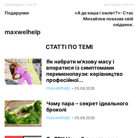
попередня стаття
наступна стаття
Подарунки
«А де каша і омлет?»: Стас
Михайлов показав свій
сніданок.
maxwelhelp
СТАТТІ ПО ТЕМІ
Як набрати м’язову масу і
впоратися із симптомами
перименопаузи: керівництво
професійної...
maxwelhelp
-
05.08.2026
Чому пара – секрет ідеального
броколі
maxwelhelp
-
05.08.2026