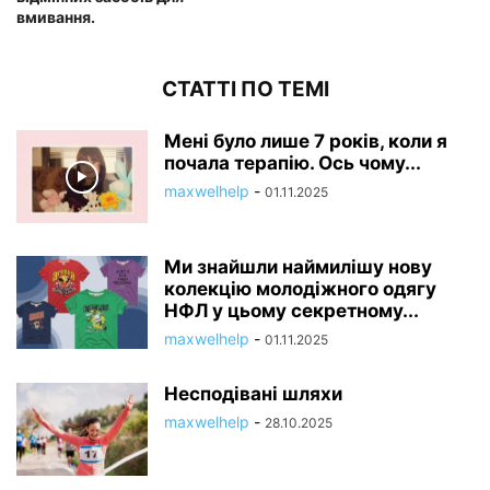
вмивання.
СТАТТІ ПО ТЕМІ
Мені було лише 7 років, коли я
почала терапію. Ось чому...
maxwelhelp
-
01.11.2025
Ми знайшли наймилішу нову
колекцію молодіжного одягу
НФЛ у цьому секретному...
maxwelhelp
-
01.11.2025
Несподівані шляхи
maxwelhelp
-
28.10.2025