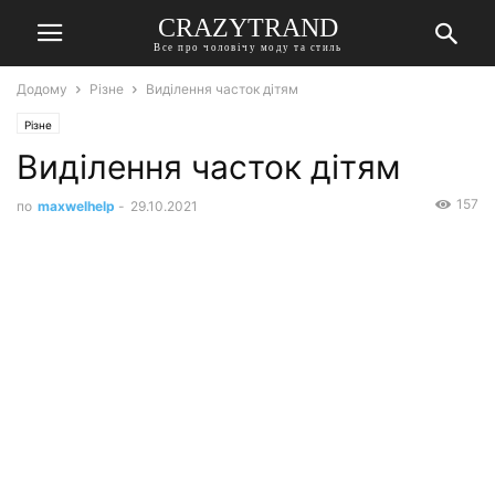
CRAZYTRAND
Все про чоловічу моду та стиль
Додому
Різне
Виділення часток дітям
Різне
Виділення часток дітям
157
по
maxwelhelp
-
29.10.2021